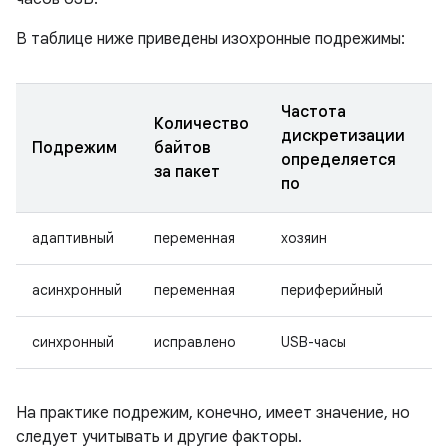
В таблице ниже приведены изохронные подрежимы:
Частота
Количество
дискретизации
И
Подрежим
байтов
определяется
д
за пакет
по
адаптивный
переменная
хозяин
д
асинхронный
переменная
периферийный
д
синхронный
исправлено
USB-часы
н
На практике подрежим, конечно, имеет значение, но
следует учитывать и другие факторы.