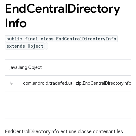
End
Central
Directory
Info
public final class EndCentralDirectoryInfo
extends Object
java.lang.Object
↳
com.android.tradefed.util.zip.EndCentralDirectoryInfo
EndCentralDirectoryInfo est une classe contenant les