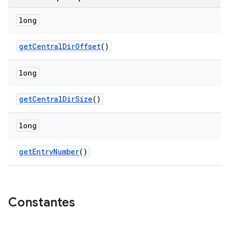
long
get
Central
Dir
Offset
()
long
get
Central
Dir
Size
()
long
get
Entry
Number
()
Constantes