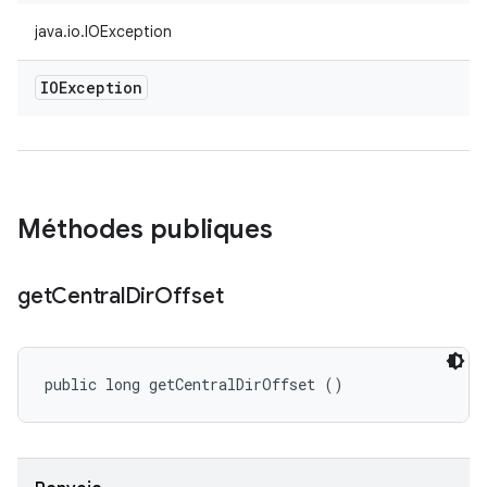
java.io.IOException
IOException
Méthodes publiques
get
Central
Dir
Offset
public long getCentralDirOffset ()