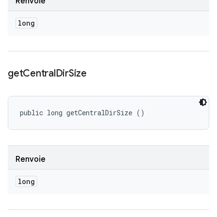
Renvoie
long
get
Central
Dir
Size
public long getCentralDirSize ()
Renvoie
long