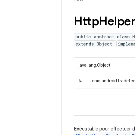
Http
Helper
public abstract class 
extends Object
implem
java.lang.Object
↳
com.android.tradefed
Exécutable pour effectuer 