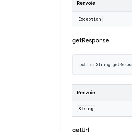
Renvoie
Exception
get
Response
public String getRespo
Renvoie
String
get
Url