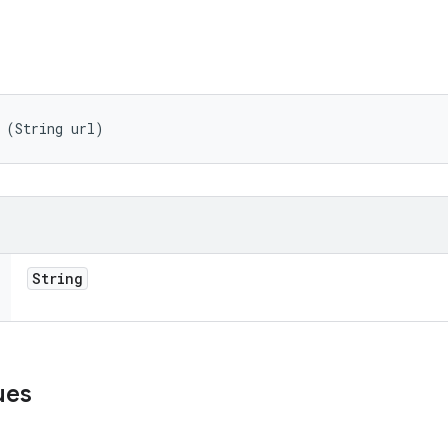
 (String url)
String
ues