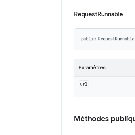
Request
Runnable
public RequestRunnable
Paramètres
url
Méthodes publiq