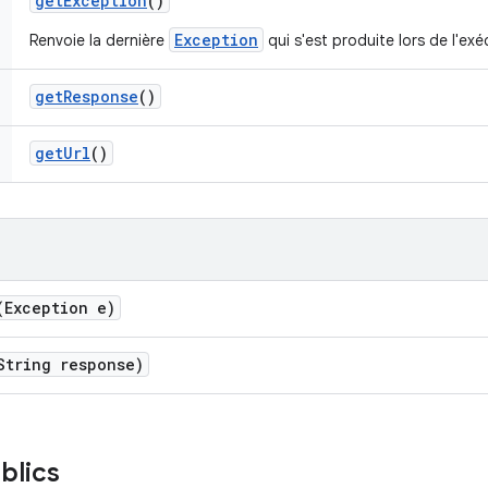
get
Exception
()
Exception
Renvoie la dernière
qui s'est produite lors de l'exé
get
Response
()
get
Url
()
(Exception e)
String response)
blics