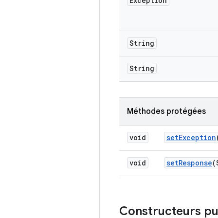
Exception
String
String
Méthodes protégées
void
set
Exception
void
set
Response
(
Constructeurs pu