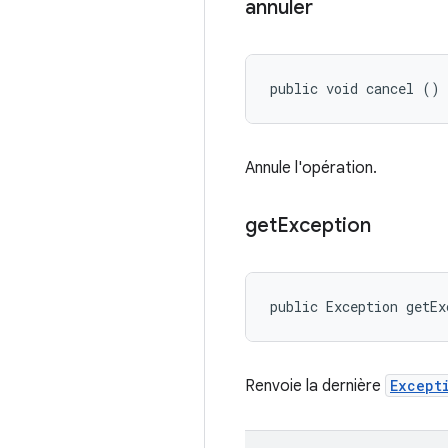
annuler
public void cancel ()
Annule l'opération.
get
Exception
public Exception getEx
Renvoie la dernière
Except