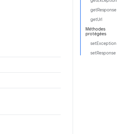
getException
getResponse
getUrl
Méthodes
protégées
setException
setResponse