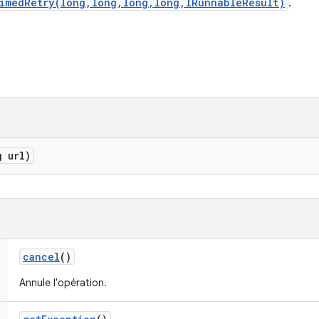
TimedRetry(long,long,long,long,IRunnableResult)
.
g url)
cancel
()
Annule l'opération.