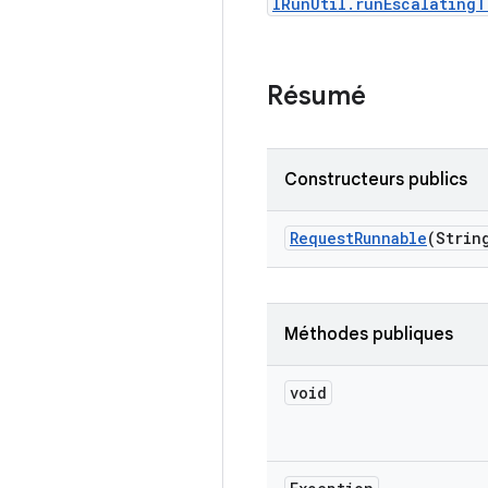
IRunUtil.runEscalating
Résumé
Constructeurs publics
Request
Runnable
(Strin
Méthodes publiques
void