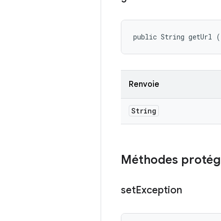
public String getUrl (
Renvoie
String
Méthodes protég
set
Exception