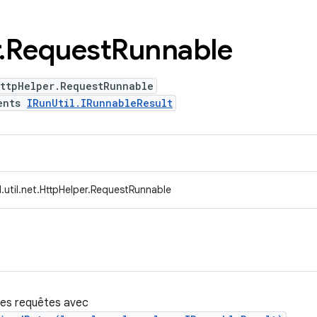
.
Request
Runnable
HttpHelper.RequestRunnable
ents
IRunUtil.IRunnableResult
.util.net.HttpHelper.RequestRunnable
des requêtes avec