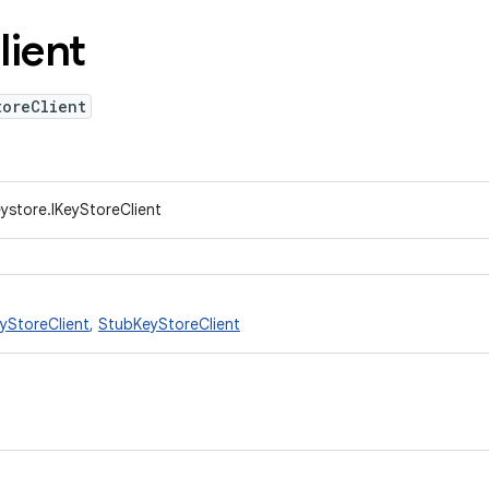
lient
toreClient
eystore.IKeyStoreClient
yStoreClient
,
StubKeyStoreClient