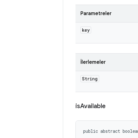
Parametreler
key
İlerlemeler
String
is
Available
public abstract boolea