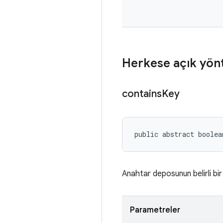
Herkese açık yön
contains
Key
public abstract boolea
Anahtar deposunun belirli bir
Parametreler