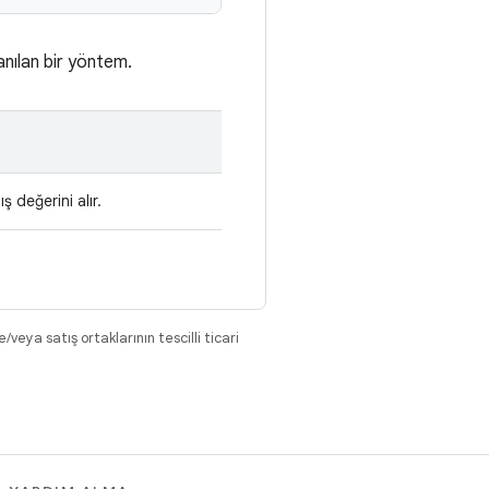
anılan bir yöntem.
ş değerini alır.
eya satış ortaklarının tescilli ticari