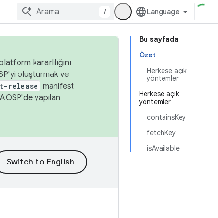
/
Bu sayfada
Özet
latform kararlılığını
Herkese açık
SP'yi oluşturmak ve
yöntemler
t-release
manifest
Herkese açık
n
AOSP'de yapılan
yöntemler
containsKey
fetchKey
isAvailable