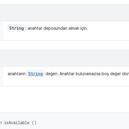
String
: anahtar deposundan almak için.
String
anahtarın
değeri. Anahtar bulunamazsa boş değer dön
n isAvailable ()