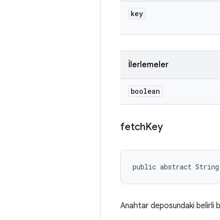
key
İlerlemeler
boolean
fetch
Key
public abstract String
Anahtar deposundaki belirli 