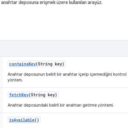
in anahtar deposuna erişmek üzere kullanılan arayüz.
contains
Key
(String key)
Anahtar deposunun belirli bir anahtar içerip içermediğini kontrol e
yöntem.
fetch
Key
(String key)
Anahtar deposundaki belirli bir anahtarı getirme yöntemi.
is
Available
()