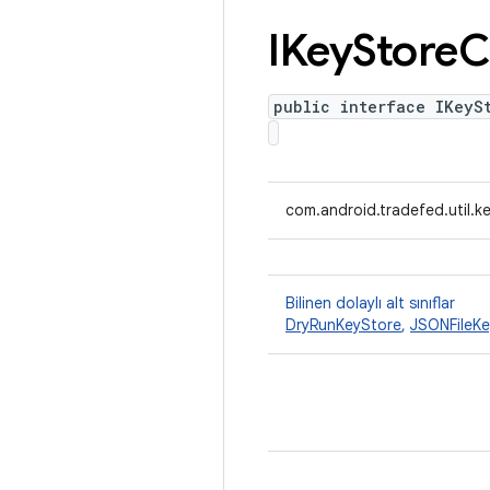
IKey
Store
C
public interface IKeyS
com.android.tradefed.util.k
Bilinen dolaylı alt sınıflar
DryRunKeyStore
,
JSONFileKe