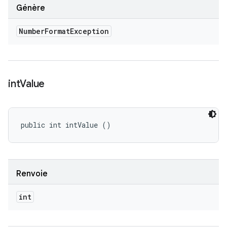
Génère
Number
Format
Exception
int
Value
public int intValue ()
Renvoie
int