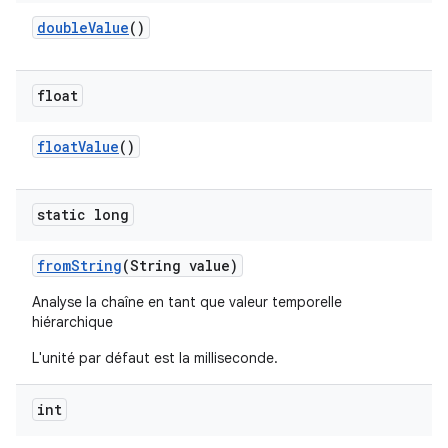
double
Value
()
float
float
Value
()
static long
from
String
(String value)
Analyse la chaîne en tant que valeur temporelle
hiérarchique
L'unité par défaut est la milliseconde.
int