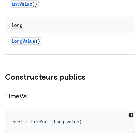
int
Value
()
long
long
Value
()
Constructeurs publics
Time
Val
public TimeVal (Long value)