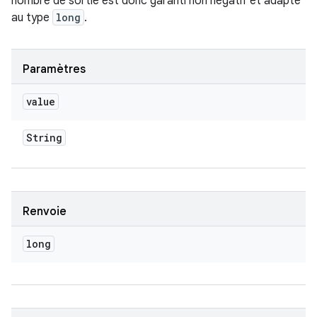
nombre de sortie est donc garanti non négatif et adapté
au type
long
.
Paramètres
value
String
Renvoie
long