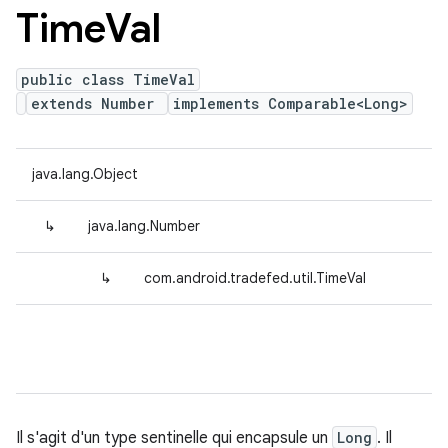
Time
Val
public class TimeVal
extends Number
implements Comparable<Long>
java.lang.Object
↳
java.lang.Number
↳
com.android.tradefed.util.TimeVal
Il s'agit d'un type sentinelle qui encapsule un
Long
. Il