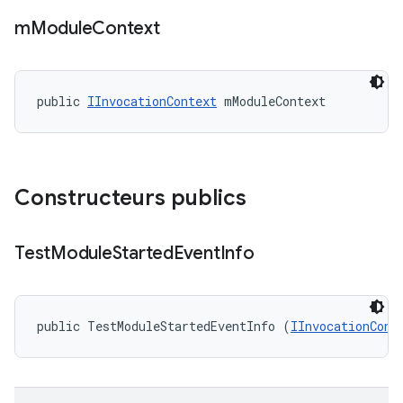
m
Module
Context
public 
IInvocationContext
 mModuleContext
Constructeurs publics
Test
Module
Started
Event
Info
public TestModuleStartedEventInfo (
IInvocationCont