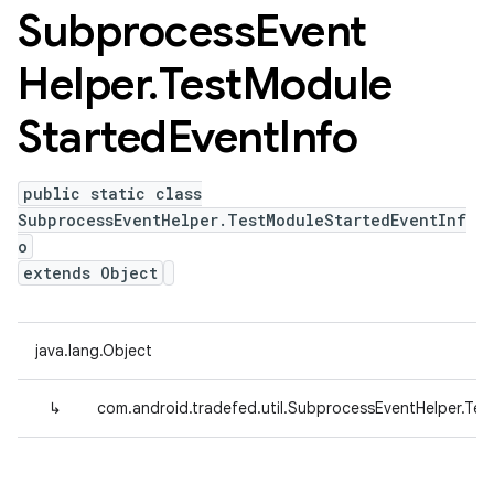
Subprocess
Event
Helper
.
Test
Module
Started
Event
Info
public static class
SubprocessEventHelper.TestModuleStartedEventInf
o
extends Object
java.lang.Object
↳
com.android.tradefed.util.SubprocessEventHelper.Te