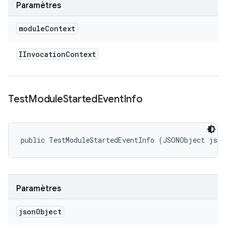
Paramètres
module
Context
IInvocation
Context
Test
Module
Started
Event
Info
public TestModuleStartedEventInfo (JSONObject jso
Paramètres
json
Object