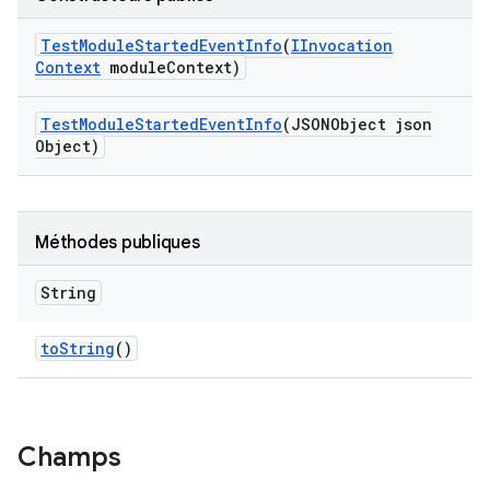
Test
Module
Started
Event
Info
(
IInvocation
Context
module
Context)
Test
Module
Started
Event
Info
(JSONObject json
Object)
Méthodes publiques
String
to
String
()
Champs