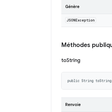
Génère
JSONException
Méthodes publiq
to
String
public String toString
Renvoie