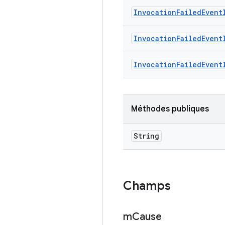
Invocation
Failed
Event
Invocation
Failed
Event
Invocation
Failed
Event
Méthodes publiques
String
Champs
m
Cause