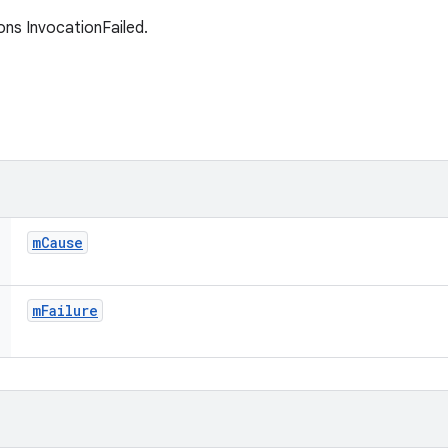
ons InvocationFailed.
m
Cause
m
Failure