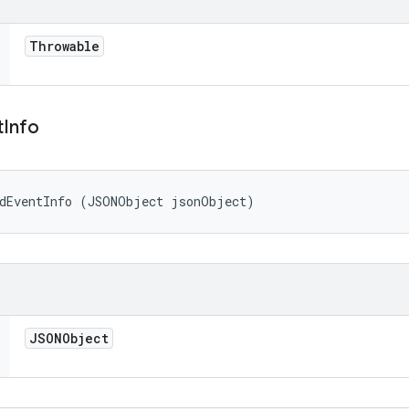
Throwable
t
Info
edEventInfo (JSONObject jsonObject)
JSONObject