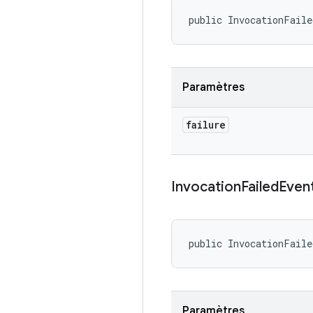
public InvocationFaile
Paramètres
failure
Invocation
Failed
Even
public InvocationFaile
Paramètres