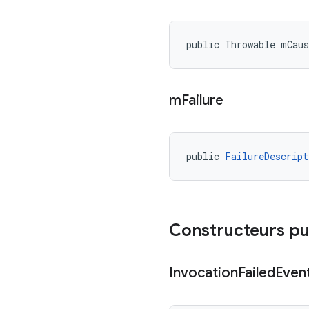
public Throwable mCaus
m
Failure
public 
FailureDescript
Constructeurs pu
Invocation
Failed
Even