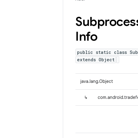
Subproces
Info
public static class Su
extends Object
java.lang.Object
↳
com.android.tradef