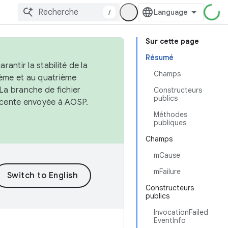
/
Sur cette page
Résumé
antir la stabilité de la
Champs
ème et au quatrième
 La branche de fichier
Constructeurs
publics
récente envoyée à AOSP.
Méthodes
publiques
Champs
mCause
mFailure
Constructeurs
publics
InvocationFailed
EventInfo