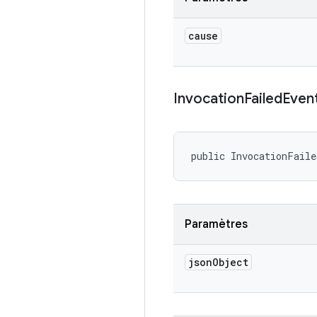
cause
Invocation
Failed
Even
public InvocationFail
Paramètres
json
Object