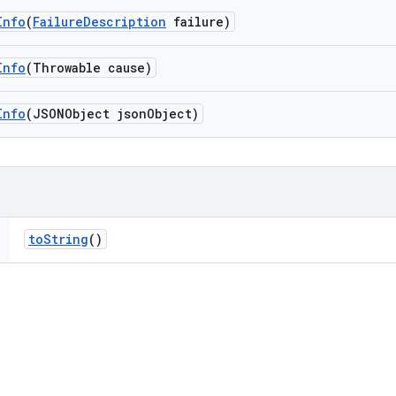
Info
(
Failure
Description
failure)
Info
(Throwable cause)
Info
(JSONObject json
Object)
to
String
()