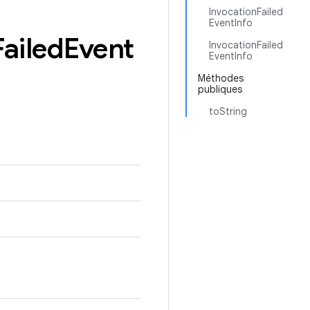
InvocationFailed
EventInfo
Failed
Event
InvocationFailed
EventInfo
Méthodes
publiques
toString