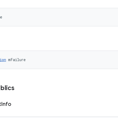
e
ion
 mFailure
blics
t
Info