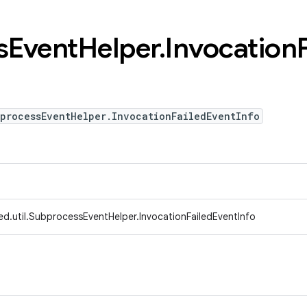
s
Event
Helper
.
Invocation
bprocessEventHelper.InvocationFailedEventInfo
ed.util.SubprocessEventHelper.InvocationFailedEventInfo