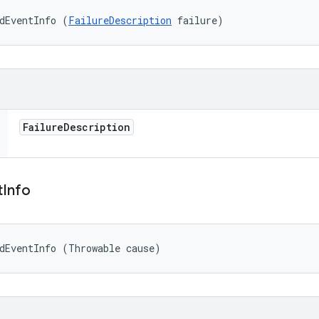
dEventInfo (
FailureDescription
 failure)
Failure
Description
t
Info
dEventInfo (Throwable cause)