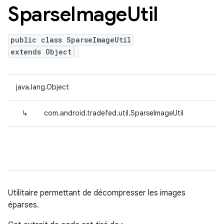
Sparse
Image
Util
public class SparseImageUtil
extends Object
java.lang.Object
↳
com.android.tradefed.util.SparseImageUtil
Utilitaire permettant de décompresser les images
éparses.