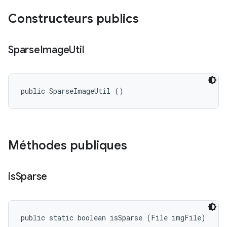
Constructeurs publics
Sparse
Image
Util
public SparseImageUtil ()
Méthodes publiques
is
Sparse
public static boolean isSparse (File imgFile)