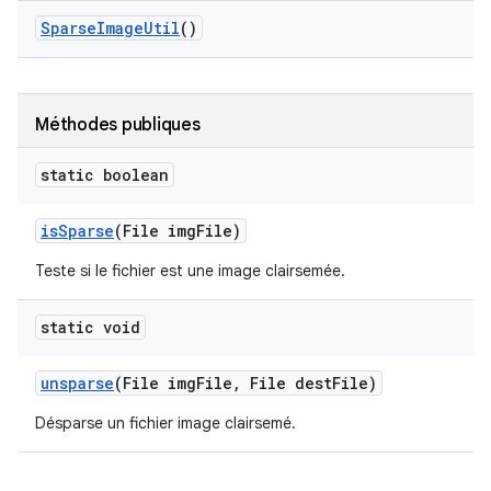
Sparse
Image
Util
()
Méthodes publiques
static boolean
is
Sparse
(File img
File)
Teste si le fichier est une image clairsemée.
static void
unsparse
(File img
File
,
File dest
File)
Désparse un fichier image clairsemé.