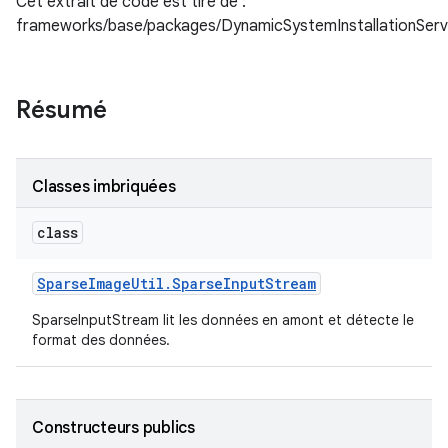
Cet extrait de code est tiré de :
frameworks/base/packages/DynamicSystemInstallationServ
Résumé
Classes imbriquées
class
Sparse
Image
Util
.
Sparse
Input
Stream
SparseInputStream lit les données en amont et détecte le
format des données.
Constructeurs publics