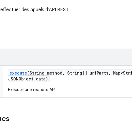
 effectuer des appels d'API REST.
execute
(String method
,
String[] uri
Parts
,
Map<Str
JSONObject data)
Exécute une requête API.
ues