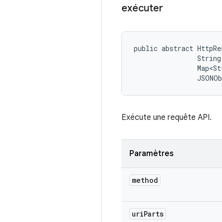
exécuter
public abstract HttpRe
                String
                Map<St
                JSONO
Exécute une requête API.
Paramètres
method
uri
Parts