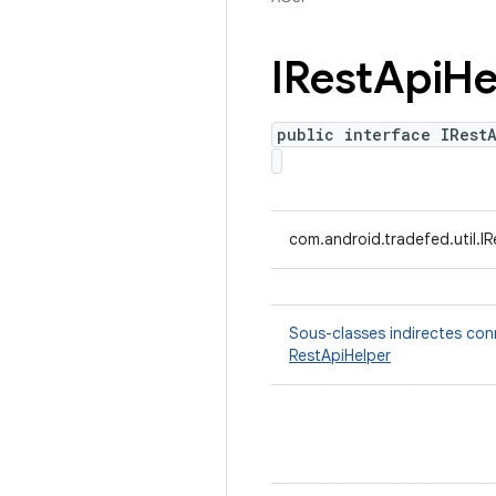
IRest
Api
He
public interface IRest
com.android.tradefed.util.I
Sous-classes indirectes co
RestApiHelper