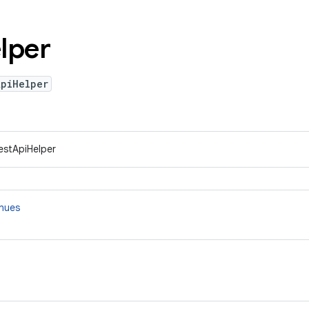
lper
ApiHelper
RestApiHelper
nnues