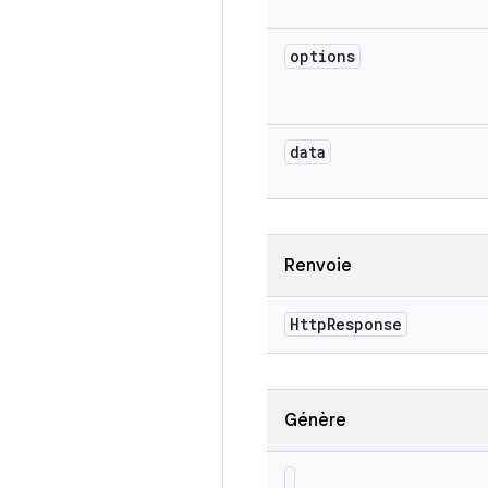
options
data
Renvoie
Http
Response
Génère