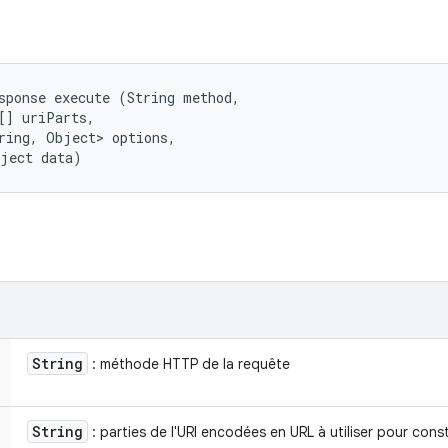
sponse execute (String method, 

[] uriParts, 

ring, Object> options, 

bject data)
String
: méthode HTTP de la requête
String
: parties de l'URI encodées en URL à utiliser pour const