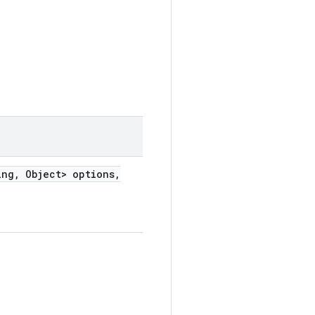
ing
,
Object> options
,