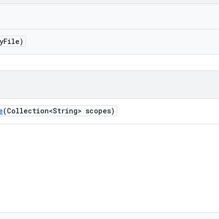
y
File)
e
(Collection<String> scopes)