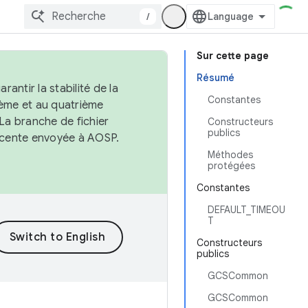
/
Sur cette page
Résumé
antir la stabilité de la
Constantes
ème et au quatrième
 La branche de fichier
Constructeurs
publics
récente envoyée à AOSP.
Méthodes
protégées
Constantes
DEFAULT_TIMEOU
T
Constructeurs
publics
GCSCommon
GCSCommon