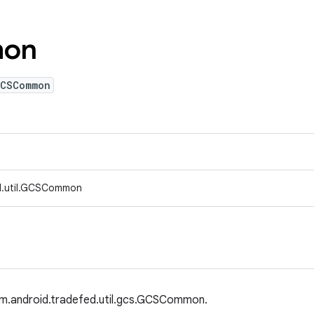
on
GCSCommon
d.util.GCSCommon
com.android.tradefed.util.gcs.GCSCommon.