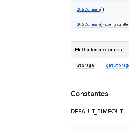
GCSCommon
()
GCSCommon
(File json
Ke
Méthodes protégées
Storage
get
Storag
Constantes
DEFAULT
_
TIMEOUT