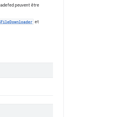
Tradefed peuvent être
SFileDownloader
et