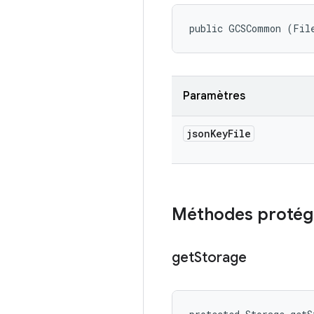
public GCSCommon (Fil
Paramètres
json
Key
File
Méthodes protég
get
Storage