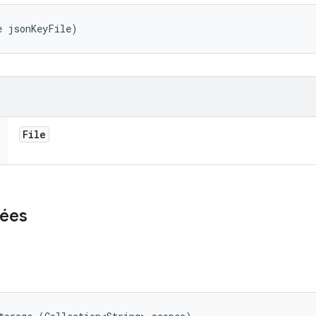
e jsonKeyFile)
File
ées