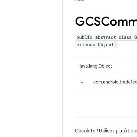
GCSComm
public abstract class 
extends Object
java.lang.Object
↳
com.android.tradefe
Obsolète ! Utilisez plutôt 