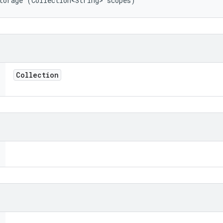
torage (Collection<String> scopes)
Collection