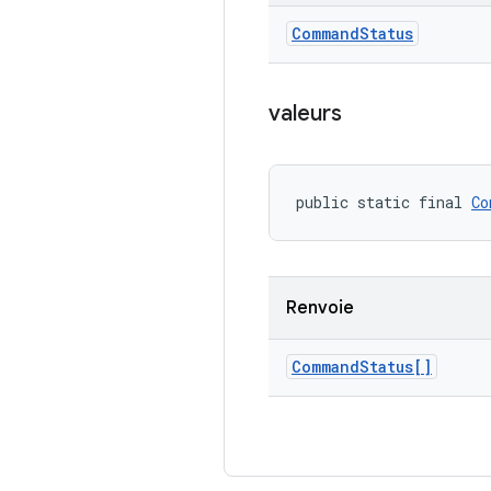
Command
Status
valeurs
public static final 
Co
Renvoie
Command
Status[]