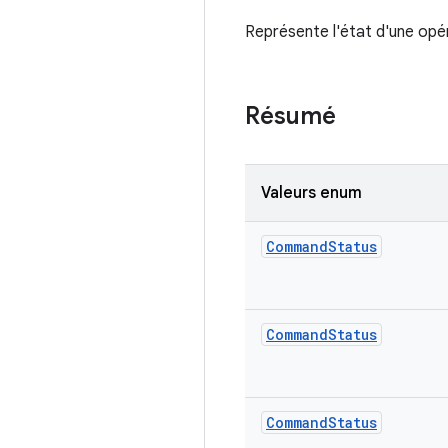
Représente l'état d'une opé
Résumé
Valeurs enum
Command
Status
Command
Status
Command
Status