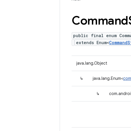
Command
public final enum Comm
extends Enum<
CommandS
java.lang.Object
↳
java.lang.Enum<
com
↳
com.androi