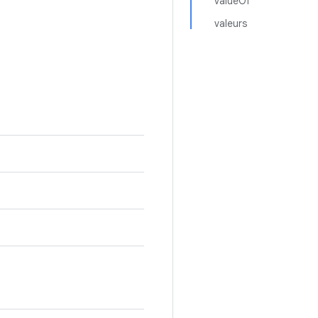
valueOf
valeurs