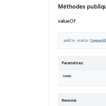
Méthodes publiq
value
Of
public static 
CommandS
Paramètres
name
Renvoie