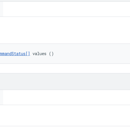
mmandStatus[]
 values ()