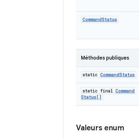
Command
Status
Méthodes publiques
static
Command
Status
static final
Command
Status[]
Valeurs enum