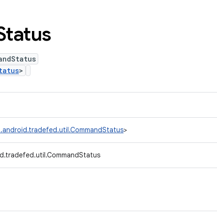
Status
andStatus
tatus
>
.android.tradefed.util.CommandStatus
>
d.tradefed.util.CommandStatus