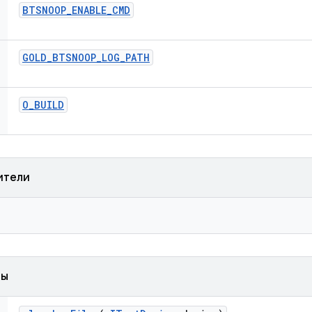
BTSNOOP
_
ENABLE
_
CMD
GOLD
_
BTSNOOP
_
LOG
_
PATH
O
_
BUILD
ители
ды