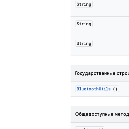
String
String
String
Государственные стро
Bluetooth
Utils
()
Общедоступные мето