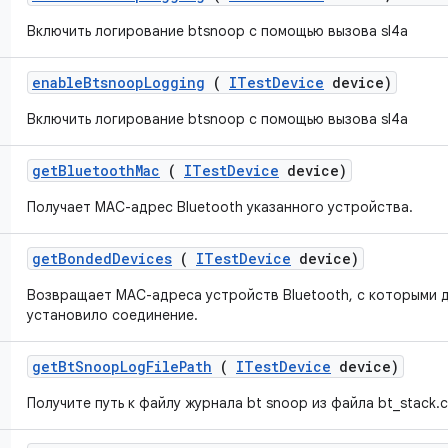
Включить логирование btsnoop с помощью вызова sl4a
enable
Btsnoop
Logging
(
ITest
Device
device)
Включить логирование btsnoop с помощью вызова sl4a
get
Bluetooth
Mac
(
ITest
Device
device)
Получает MAC-адрес Bluetooth указанного устройства.
get
Bonded
Devices
(
ITest
Device
device)
Возвращает MAC-адреса устройств Bluetooth, с которыми 
установило соединение.
get
Bt
Snoop
Log
File
Path
(
ITest
Device
device)
Получите путь к файлу журнала bt snoop из файла bt_stack.c