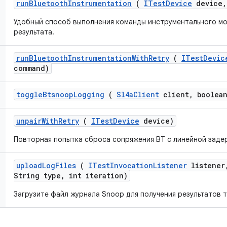
run
Bluetooth
Instrumentation
(
ITest
Device
device
,
Удобный способ выполнения команды инструментального мо
результата.
run
Bluetooth
Instrumentation
With
Retry
(
ITest
Devic
command)
toggle
Btsnoop
Logging
(
Sl4a
Client
client
,
boolean
unpair
With
Retry
(
ITest
Device
device)
Повторная попытка сброса сопряжения BT с линейной заде
upload
Log
Files
(
ITest
Invocation
Listener
listener
String type
,
int iteration)
Загрузите файл журнала Snoop для получения результатов т