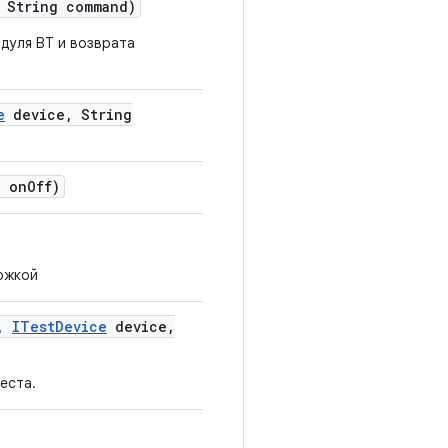
String command)
дуля BT и возврата
e
device
,
String
 on
Off)
ржкой
,
ITest
Device
device
,
еста.