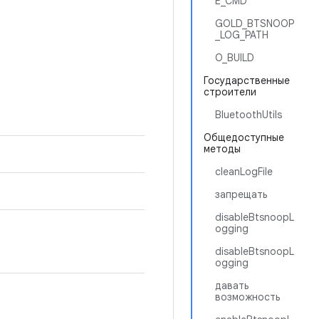
E_CMD
GOLD_BTSNOOP
_LOG_PATH
O_BUILD
Государственные
строители
BluetoothUtils
Общедоступные
методы
cleanLogFile
запрещать
disableBtsnoopL
ogging
disableBtsnoopL
ogging
давать
возможность