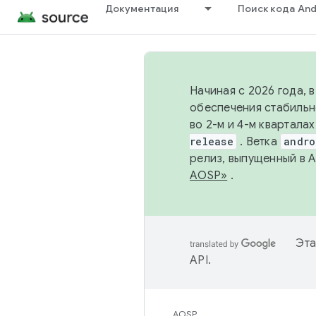
Документация
Поиск кода And
Начиная с 2026 года, 
обеспечения стабильн
во 2-м и 4-м квартала
release
. Ветка
andro
релиз, выпущенный в 
AOSP»
.
Эта
API
.
AOSP