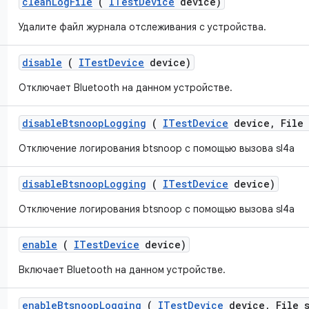
clean
Log
File
(
ITest
Device
device)
Удалите файл журнала отслеживания с устройства.
disable
(
ITest
Device
device)
Отключает Bluetooth на данном устройстве.
disable
Btsnoop
Logging
(
ITest
Device
device
,
File 
Отключение логирования btsnoop с помощью вызова sl4a
disable
Btsnoop
Logging
(
ITest
Device
device)
Отключение логирования btsnoop с помощью вызова sl4a
enable
(
ITest
Device
device)
Включает Bluetooth на данном устройстве.
enable
Btsnoop
Logging
(
ITest
Device
device
,
File s