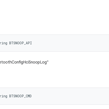
tring BTSNOOP_API
uetoothConfigHciSnoopLog"
tring BTSNOOP_CMD