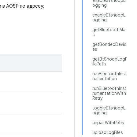
enableBtsnoopL
ogging
 в AOSP по адресу:
enableBtsnoopL
ogging
getBluetoothMa
c
getBondedDevic
es
getBtSnoopLogF
ilePath
runBluetoothInst
rumentation
runBluetoothInst
rumentationWith
Retry
toggleBtsnoopL
ogging
unpairWithRetry
uploadLogFiles