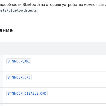
пособности Bluetooth на стороне устройства можно найти
ests/bluetoothtests
жание
BTSNOOP
_
API
BTSNOOP
_
CMD
BTSNOOP
_
DISABLE
_
CMD