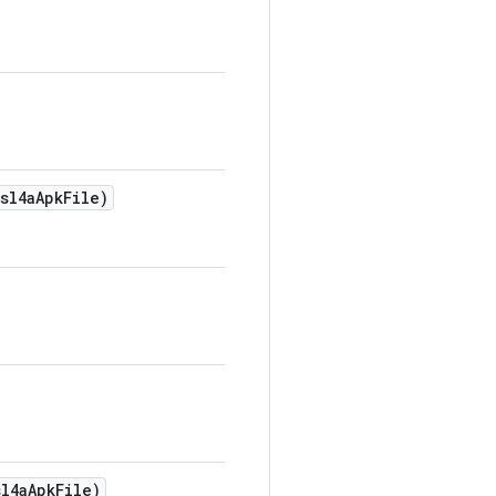
sl4a
Apk
File)
l4a
Apk
File)