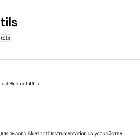
tils
tils
util.BluetoothUtils
ля вызова BluetoothInstrumentation на устройстве.