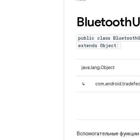
Bluetooth
U
public class BluetoothU
extends Object
java.lang.Object
↳
com.android.tradefed.
Вспомогательные функции д