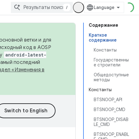
/
Содержание
Краткое
основной ветки и для
содержание
исходный код в AOSP
Константы
ку
android-latest-
Государственны
 самый последний
е строители
здел «Изменения в
Общедоступные
методы
Константы
BTSNOOP_API
BTSNOOP_CMD
BTSNOOP_DISAB
LE_CMD
BTSNOOP_ENABL