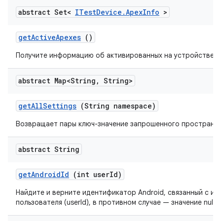
abstract Set<
ITest
Device
.
Apex
Info
>
get
Active
Apexes
()
Получите информацию об активированных на устройстве A
abstract Map<String
,
String>
get
All
Settings
(String namespace)
Возвращает пары ключ-значение запрошенного пространст
abstract String
get
Android
Id
(int user
Id)
Найдите и верните идентификатор Android, связанный с и
пользователя (userId), в противном случае — значение null.