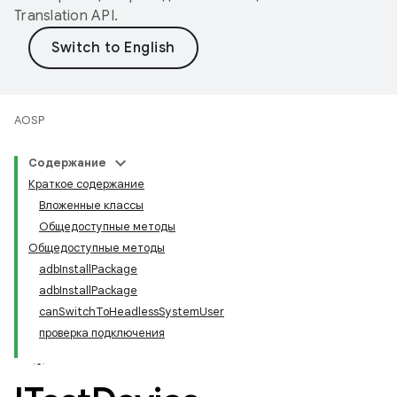
Translation API
.
AOSP
Содержание
Краткое содержание
Вложенные классы
Общедоступные методы
Общедоступные методы
adbInstallPackage
adbInstallPackage
canSwitchToHeadlessSystemUser
проверка подключения