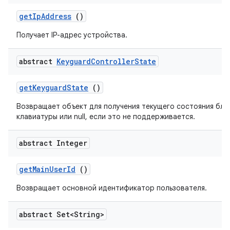
get
Ip
Address
()
Получает IP-адрес устройства.
abstract
Keyguard
Controller
State
get
Keyguard
State
()
Возвращает объект для получения текущего состояния бл
клавиатуры или null, если это не поддерживается.
abstract Integer
get
Main
User
Id
()
Возвращает основной идентификатор пользователя.
abstract Set<String>