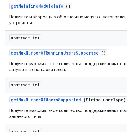
get
Mainline
Module
Info
()
Получите информацию об основных модулях, установленны
устройстве.
abstract int
get
Max
Number
Of
Running
Users
Supported
()
Получите максимальное количество поддерживаемых одно
запущенных пользователей.
abstract int
get
Max
Number
Of
Users
Supported
(String user
Type)
Получите максимальное количество поддерживаемых польз
заданного типа.
abstract int