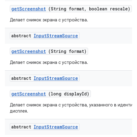
get
Screenshot
(String format
,
boolean rescale)
Делает снимок экрана с устройства.
abstract
Input
Stream
Source
get
Screenshot
(String format)
Делает снимок экрана с устройства.
abstract
Input
Stream
Source
get
Screenshot
(long display
Id)
Делает снимок экрана с устройства, указанного в иденти
дисплея.
abstract
Input
Stream
Source