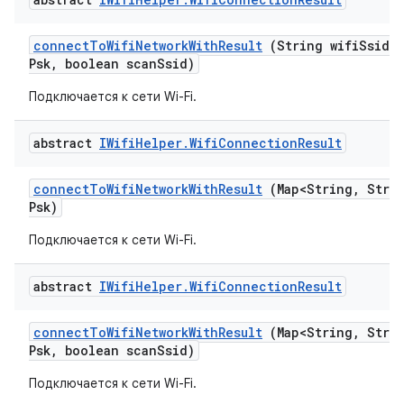
connect
To
Wifi
Network
With
Result
(String wifi
Ssid
,
Psk
,
boolean scan
Ssid)
Подключается к сети Wi-Fi.
abstract
IWifi
Helper
.
Wifi
Connection
Result
connect
To
Wifi
Network
With
Result
(Map<String
,
Strin
Psk)
Подключается к сети Wi-Fi.
abstract
IWifi
Helper
.
Wifi
Connection
Result
connect
To
Wifi
Network
With
Result
(Map<String
,
Strin
Psk
,
boolean scan
Ssid)
Подключается к сети Wi-Fi.