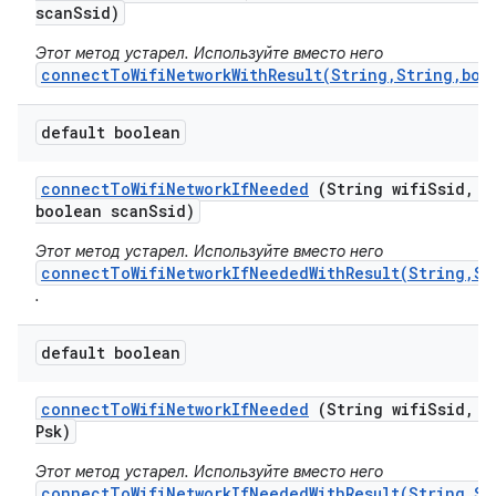
scan
Ssid)
Этот метод устарел. Используйте вместо него
connectToWifiNetworkWithResult(String,String,boo
default boolean
connect
To
Wifi
Network
If
Needed
(String wifi
Ssid
,
St
boolean scan
Ssid)
Этот метод устарел. Используйте вместо него
connectToWifiNetworkIfNeededWithResult(String,St
.
default boolean
connect
To
Wifi
Network
If
Needed
(String wifi
Ssid
,
St
Psk)
Этот метод устарел. Используйте вместо него
connectToWifiNetworkIfNeededWithResult(String,St