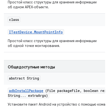
Простой класс структуры для хранения информации
об одном APEX-объекте.
class
ITest
Device
.
Mount
Point
Info
Простой класс структуры для хранения информации
об одной точке монтирования.
Общедоступные методы
abstract String
adb
Install
Package
(File package
File
,
boolean rein
String
.
.
.
extra
Args)
Установите пакет Android на устройство с помощью команд