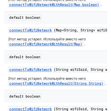
connectToWifiNetworkWithResult(Map,boolean)
.
default boolean
connect
To
Wifi
Network
(Map<String
,
String> wifi
Ss
Этот метод устарел. Используйте вместо него
connectToWifiNetworkWithResult(Map)
.
default boolean
connect
To
Wifi
Network
(String wifi
Ssid
,
String wif
Этот метод устарел. Используйте вместо него
connectToWifiNetworkWithResult(String,String)
.
default boolean
connect
To
Wifi
Network
(String wifi
Ssid
,
String wif