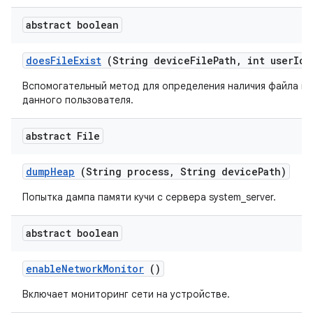
abstract boolean
does
File
Exist
(String device
File
Path
,
int user
Id)
Вспомогательный метод для определения наличия файла на
данного пользователя.
abstract File
dump
Heap
(String process
,
String device
Path)
Попытка дампа памяти кучи с сервера system_server.
abstract boolean
enable
Network
Monitor
()
Включает мониторинг сети на устройстве.