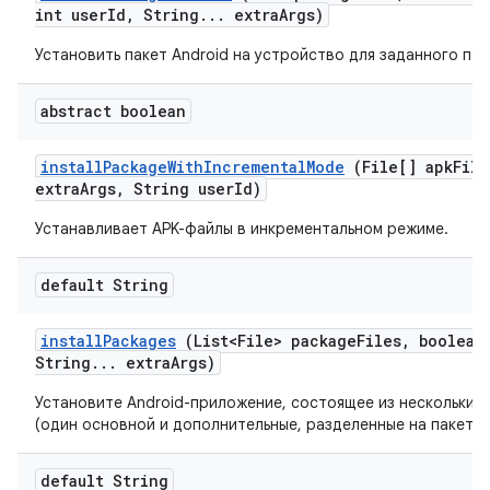
int user
Id
,
String
.
.
.
extra
Args)
Установить пакет Android на устройство для заданного пол
abstract boolean
install
Package
With
Incremental
Mode
(File[] apk
File
extra
Args
,
String user
Id)
Устанавливает APK-файлы в инкрементальном режиме.
default String
install
Packages
(List<File> package
Files
,
boolean 
String
.
.
.
extra
Args)
Установите Android-приложение, состоящее из нескольких
(один основной и дополнительные, разделенные на пакеты)
default String