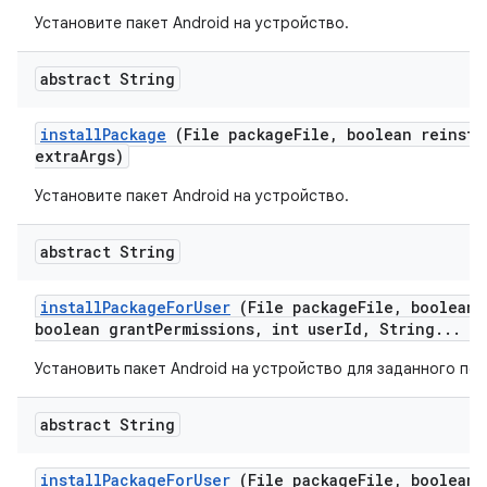
Установите пакет Android на устройство.
abstract String
install
Package
(File package
File
,
boolean reinsta
extra
Args)
Установите пакет Android на устройство.
abstract String
install
Package
For
User
(File package
File
,
boolean 
boolean grant
Permissions
,
int user
Id
,
String
.
.
.
ex
Установить пакет Android на устройство для заданного пол
abstract String
install
Package
For
User
(File package
File
,
boolean 