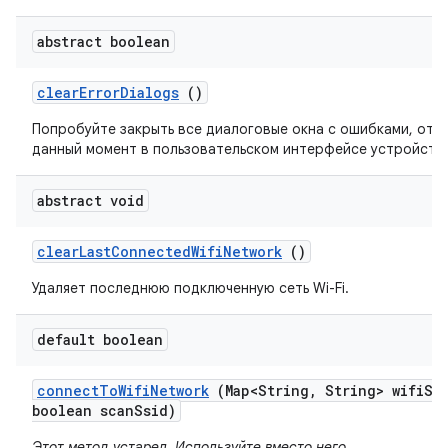
abstract boolean
clear
Error
Dialogs
()
Попробуйте закрыть все диалоговые окна с ошибками, от
данный момент в пользовательском интерфейсе устройств
abstract void
clear
Last
Connected
Wifi
Network
()
Удаляет последнюю подключенную сеть Wi-Fi.
default boolean
connect
To
Wifi
Network
(Map<String
,
String> wifi
Ss
boolean scan
Ssid)
Этот метод устарел. Используйте вместо него