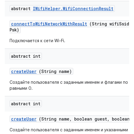
abstract
IWifi
Helper
.
Wifi
Connection
Result
connect
To
Wifi
Network
With
Result
(String wifi
Ssid
,
Psk)
Подключается к сети Wi-Fi.
abstract int
create
User
(String name)
Создайте пользователя с заданным именем и флагами по у
равными 0.
abstract int
create
User
(String name
,
boolean guest
,
boolean e
Создайте пользователя с заданным именем и указанными ф