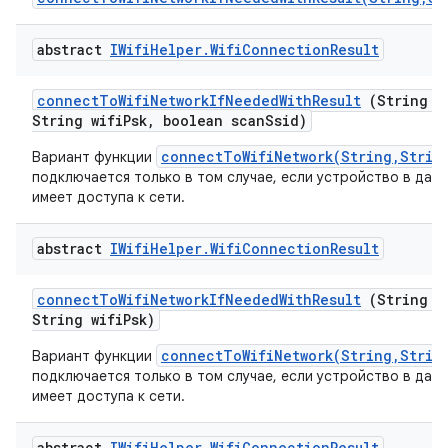
abstract
IWifi
Helper
.
Wifi
Connection
Result
connect
To
Wifi
Network
If
Needed
With
Result
(String w
String wifi
Psk
,
boolean scan
Ssid)
connectToWifiNetwork(String,Strin
Вариант функции
подключается только в том случае, если устройство в дан
имеет доступа к сети.
abstract
IWifi
Helper
.
Wifi
Connection
Result
connect
To
Wifi
Network
If
Needed
With
Result
(String w
String wifi
Psk)
connectToWifiNetwork(String,Strin
Вариант функции
подключается только в том случае, если устройство в дан
имеет доступа к сети.
abstract
IWifi
Helper
.
Wifi
Connection
Result