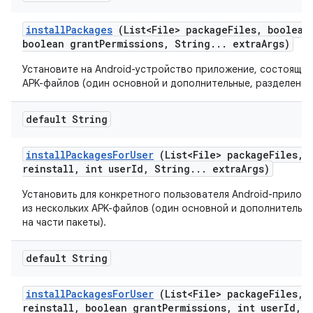
install
Packages
(List<File> package
Files
,
boolean 
boolean grant
Permissions
,
String
.
.
.
extra
Args)
Установите на Android-устройство приложение, состоящее
APK-файлов (один основной и дополнительные, разделенные
default String
install
Packages
For
User
(List<File> package
Files
,
b
reinstall
,
int user
Id
,
String
.
.
.
extra
Args)
Установить для конкретного пользователя Android-прилож
из нескольких APK-файлов (один основной и дополнительн
на части пакеты).
default String
install
Packages
For
User
(List<File> package
Files
,
b
reinstall
,
boolean grant
Permissions
,
int user
Id
,
S