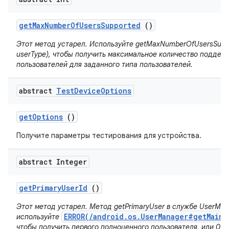
get
Max
Number
Of
Users
Supported
()
Этот метод устарел. Используйте getMaxNumberOfUsersSuppo
userType), чтобы получить максимальное количество подде
пользователей для заданного типа пользователей.
abstract
Test
Device
Options
get
Options
()
Получите параметры тестирования для устройства.
abstract Integer
get
Primary
User
Id
()
Этот метод устарел. Метод getPrimaryUser в службе UserMan
ERROR(/android.os.UserManager#getMainU
используйте
чтобы получить первого полноценного пользователя, или 0 д