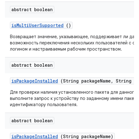
abstract boolean
is
Multi
User
Supported
()
Возвращает значение, указывающее, поддерживает ли дан
возможность переключения нескольких пользователей с с
логином и настраиваемым рабочим пространством.
abstract boolean
is
Package
Installed
(String package
Name
,
String us
Для проверки наличия установленного пакета для данного
выполните запрос к устройству по заданному имени пакета
идентификатору пользователя.
abstract boolean
is
Package
Installed
(String package
Name)