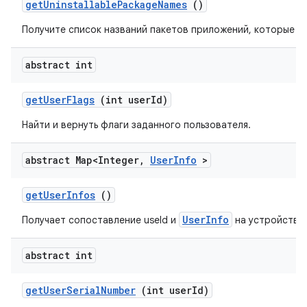
get
Uninstallable
Package
Names
()
Получите список названий пакетов приложений, которые м
abstract int
get
User
Flags
(int user
Id)
Найти и вернуть флаги заданного пользователя.
abstract Map<Integer
,
User
Info
>
get
User
Infos
()
UserInfo
Получает сопоставление useId и
на устройстве.
abstract int
get
User
Serial
Number
(int user
Id)