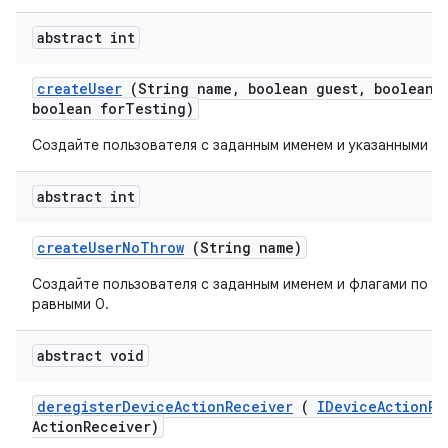
abstract int
create
User
(String name
,
boolean guest
,
boolean e
boolean for
Testing)
Создайте пользователя с заданным именем и указанными ф
abstract int
create
User
No
Throw
(String name)
Создайте пользователя с заданным именем и флагами по у
равными 0.
abstract void
deregister
Device
Action
Receiver
(
IDevice
Action
Re
Action
Receiver)