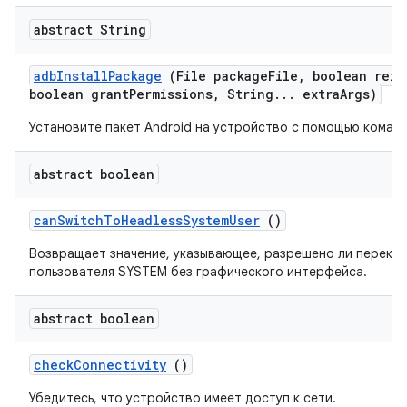
abstract String
adb
Install
Package
(File package
File
,
boolean rein
boolean grant
Permissions
,
String
.
.
.
extra
Args)
Установите пакет Android на устройство с помощью команд
abstract boolean
can
Switch
To
Headless
System
User
()
Возвращает значение, указывающее, разрешено ли перекл
пользователя SYSTEM без графического интерфейса.
abstract boolean
check
Connectivity
()
Убедитесь, что устройство имеет доступ к сети.