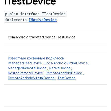
ITest
Device
public interface ITestDevice
implements
INativeDevice
com.android.tradefed.device.ITestDevice
Известные косвенные подклассы
IManagedTestDevice
,
LocalAndroidVirtualDevice
,
ManagedRemoteDevice
,
NativeDevice
,
NestedRemoteDevice
,
RemoteAndroidDevice
,
RemoteAndroidVirtualDevice
,
TestDevice