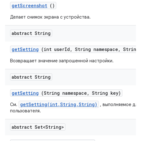
get
Screenshot
()
Делает снимок экрана с устройства.
abstract String
get
Setting
(int user
Id
,
String namespace
,
String 
Возвращает значение запрошенной настройки.
abstract String
get
Setting
(String namespace
,
String key)
getSetting(int,String,String)
См.
, выполняемое для
пользователя.
abstract Set<String>