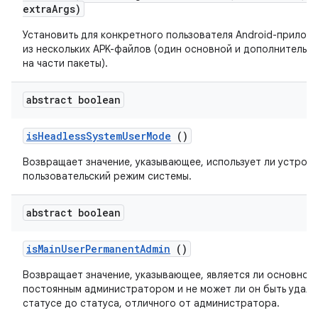
extra
Args)
Установить для конкретного пользователя Android-прилож
из нескольких APK-файлов (один основной и дополнительн
на части пакеты).
abstract boolean
is
Headless
System
User
Mode
()
Возвращает значение, указывающее, использует ли устрой
пользовательский режим системы.
abstract boolean
is
Main
User
Permanent
Admin
()
Возвращает значение, указывающее, является ли основной
постоянным администратором и не может ли он быть удале
статусе до статуса, отличного от администратора.