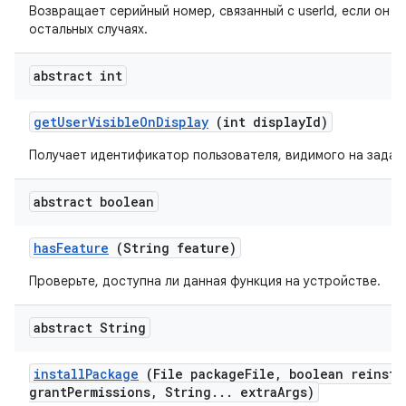
Возвращает серийный номер, связанный с userId, если он н
остальных случаях.
abstract int
get
User
Visible
On
Display
(int display
Id)
Получает идентификатор пользователя, видимого на задан
abstract boolean
has
Feature
(String feature)
Проверьте, доступна ли данная функция на устройстве.
abstract String
install
Package
(File package
File
,
boolean reinsta
grant
Permissions
,
String
.
.
.
extra
Args)