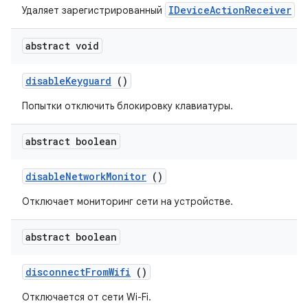
IDeviceActionReceiver
Удаляет зарегистрированный
.
abstract void
disable
Keyguard
()
Попытки отключить блокировку клавиатуры.
abstract boolean
disable
Network
Monitor
()
Отключает мониторинг сети на устройстве.
abstract boolean
disconnect
From
Wifi
()
Отключается от сети Wi-Fi.