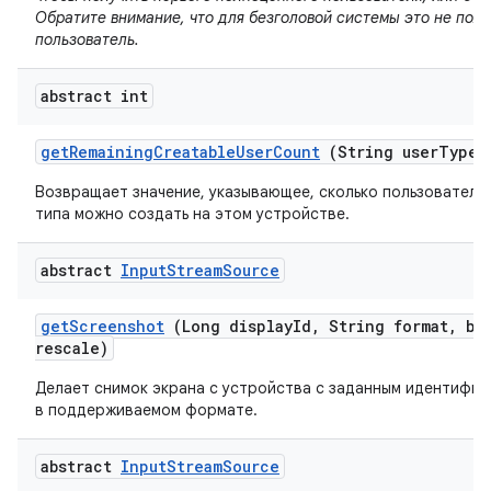
Обратите внимание, что для безголовой системы это не пол
пользователь.
abstract int
get
Remaining
Creatable
User
Count
(String user
Type)
Возвращает значение, указывающее, сколько пользователе
типа можно создать на этом устройстве.
abstract
Input
Stream
Source
get
Screenshot
(Long display
Id
,
String format
,
boo
rescale)
Делает снимок экрана с устройства с заданным идентифи
в поддерживаемом формате.
abstract
Input
Stream
Source