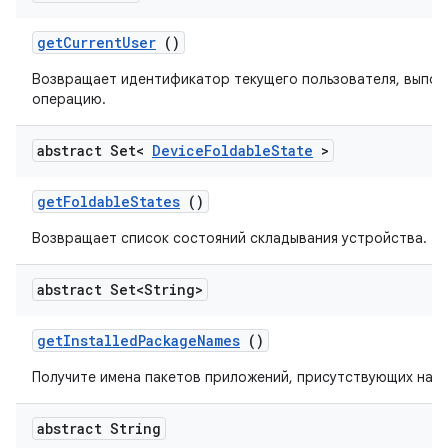
get
Current
User
()
Возвращает идентификатор текущего пользователя, выпо
операцию.
abstract Set<
Device
Foldable
State
>
get
Foldable
States
()
Возвращает список состояний складывания устройства.
abstract Set<String>
get
Installed
Package
Names
()
Получите имена пакетов приложений, присутствующих на у
abstract String