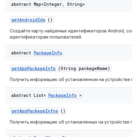
abstract Map<Integer
,
String>
get
Android
Ids
()
Создайте карту найденных идентификаторов Android, соо
идентификаторам пользователей.
abstract
Package
Info
get
App
Package
Info
(String package
Name)
Получить информацию об установленном на устройстве па
abstract List<
Package
Info
>
get
App
Package
Infos
()
Получить информацию об установленных на устройстве пак