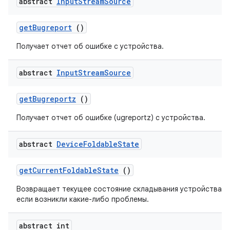
abstract
Input
Stream
Source
get
Bugreport
()
Получает отчет об ошибке с устройства.
abstract
Input
Stream
Source
get
Bugreportz
()
Получает отчет об ошибке (ugreportz) с устройства.
abstract
Device
Foldable
State
get
Current
Foldable
State
()
Возвращает текущее состояние складывания устройства или
если возникли какие-либо проблемы.
abstract int