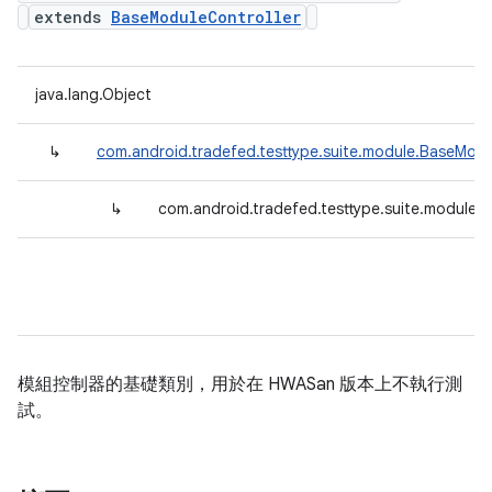
extends
BaseModuleController
java.lang.Object
↳
com.android.tradefed.testtype.suite.module.BaseModu
↳
com.android.tradefed.testtype.suite.module
模組控制器的基礎類別，用於在 HWASan 版本上不執行測
試。