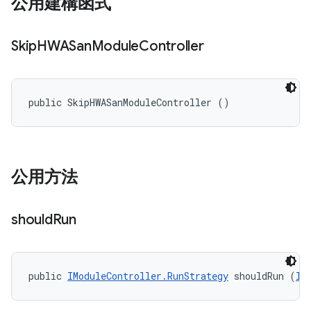
公用建構函式
Skip
HWASan
Module
Controller
public SkipHWASanModuleController ()
公用方法
should
Run
public 
IModuleController.RunStrategy
 shouldRun (
II