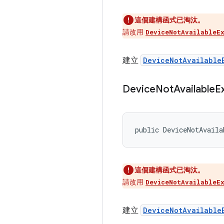
這個建構函式已淘汰。
請改用
DeviceNotAvailableE
建立
DeviceNotAvailable
Device
Not
Available
E
public DeviceNotAvaila
這個建構函式已淘汰。
請改用
DeviceNotAvailableE
建立
DeviceNotAvailable