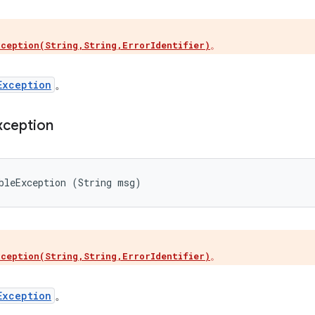
。
xception(String,String,ErrorIdentifier)
Exception
。
xception
bleException (String msg)
。
xception(String,String,ErrorIdentifier)
Exception
。