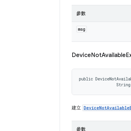
參數
msg
Device
Not
Available
E
public DeviceNotAvaila
                String
建立
DeviceNotAvailable
參數