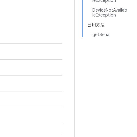
leException
DeviceNotAvailab
leException
公用方法
getSerial