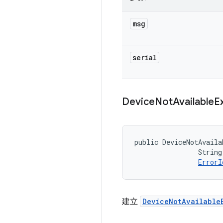
msg
serial
Device
Not
Available
E
public DeviceNotAvaila
                String
ErrorI
建立
DeviceNotAvailable