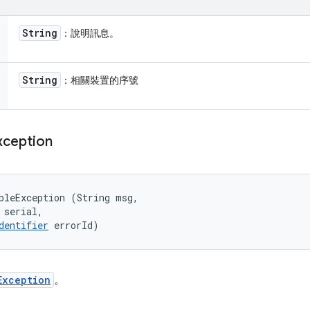
String
：說明訊息。
String
：相關裝置的序號
xception
bleException (String msg, 

 serial, 

dentifier
 errorId)
Exception
。