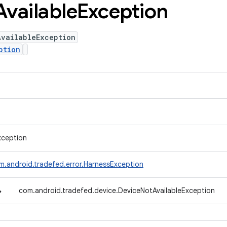
Available
Exception
AvailableException
ption
xception
m.android.tradefed.error.HarnessException
↳
com.android.tradefed.device.DeviceNotAvailableException