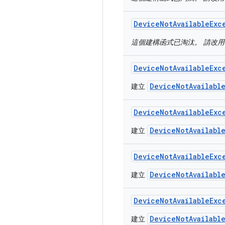
Device
Not
Available
Exc
這個建構函式已淘汰。 請改
Device
Not
Available
Exc
DeviceNotAvailabl
建立
Device
Not
Available
Exc
DeviceNotAvailabl
建立
Device
Not
Available
Exc
DeviceNotAvailabl
建立
Device
Not
Available
Exc
DeviceNotAvailabl
建立