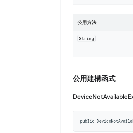
公用方法
String
公用建構函式
Device
Not
Available
E
public DeviceNotAvaila