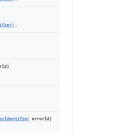
ifier)
。
r
Id)
or
Identifier
error
Id)