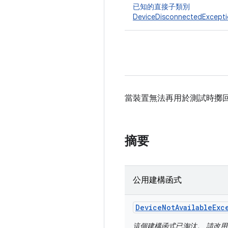
已知的直接子類別
DeviceDisconnectedExcept
當裝置無法再用於測試時擲回
摘要
公用建構函式
Device
Not
Available
Exc
這個建構函式已淘汰。 請改