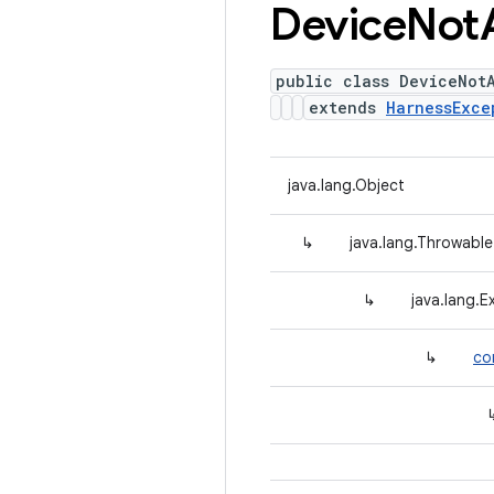
Device
Not
public class DeviceNot
extends
HarnessExce
java.lang.Object
↳
java.lang.Throwable
↳
java.lang.E
↳
co