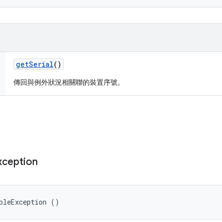
get
Serial
()
傳回與例外狀況相關聯的裝置序號。
xception
bleException ()