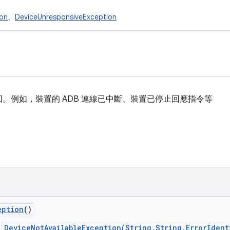
ion
、
DeviceUnresponsiveException
。例如，裝置的 ADB 連線已中斷、裝置已停止回應指令等
eption
()
DeviceNotAvailableException(String,String,ErrorIdent
用