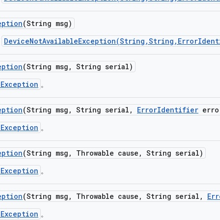
eption
(String msg)
DeviceNotAvailableException(String,String,ErrorIdent
用
eption
(String msg
,
String serial)
eException
。
eption
(String msg
,
String serial
,
Error
Identifier
erro
eException
。
eption
(String msg
,
Throwable cause
,
String serial)
eException
。
eption
(String msg
,
Throwable cause
,
String serial
,
Err
eException
。