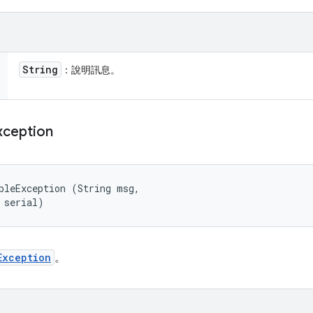
String
：說明訊息。
xception
bleException (String msg, 

 serial)
Exception
。