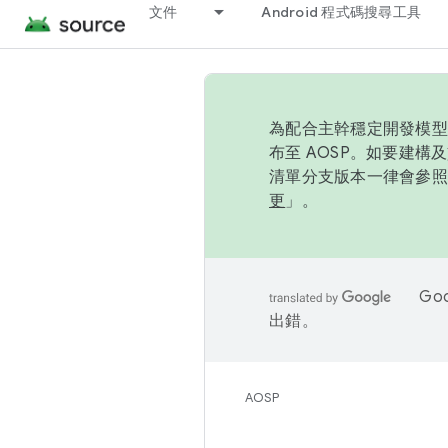
文件
Android 程式碼搜尋工具
為配合主幹穩定開發模型，
布至 AOSP。如要建構及
清單分支版本一律會參照推
更
」。
Go
出錯。
AOSP