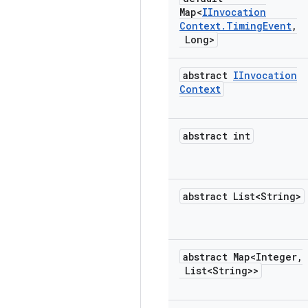
Map<
IInvocation
Context
.
Timing
Event
,
Long>
abstract
IInvocation
Context
abstract int
abstract List<String>
abstract Map<Integer
,
List<String>>