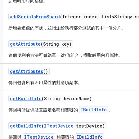
新增叫用時間指標。
add
Serials
From
Shard
(Integer index
,
List<String> s
新增要追蹤的序號，並指派給執行部分測試的其中一個分片。
get
Attribute
(String key)
這個便利的方法可做為單一鍵/值組合，擷取叫用內容屬性。
get
Attributes
()
傳回包含所有叫用屬性的對應項副本。
get
Build
Info
(String device
Name)
IBuildInfo
傳回與所提供裝置設定名稱相關聯的
。
get
Build
Info
(
ITest
Device
test
Device)
ITestDevice
IBuildInfo
傳回與
相關聯的