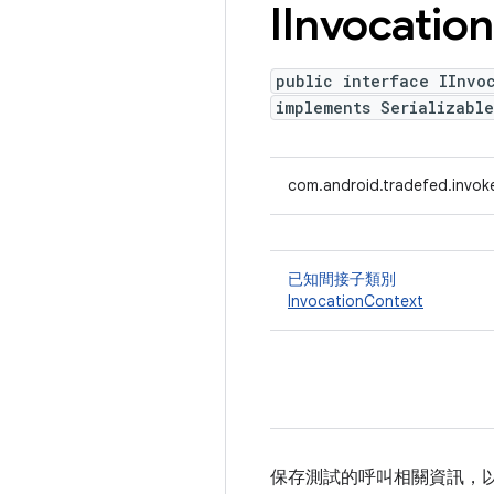
IInvocation
public interface IInvo
implements Serializable
com.android.tradefed.invoke
已知間接子類別
InvocationContext
保存測試的呼叫相關資訊，