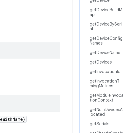
getDevice
getDeviceBuildM
ap
getDeviceBySeri
al
getDeviceConfig
Names
getDeviceName
getDevices
getInvocationId
getInvocationTi
mingMetrics
getModuleInvoca
tionContext
getNumDevicesAl
located
ce
With
Name)
getSerials