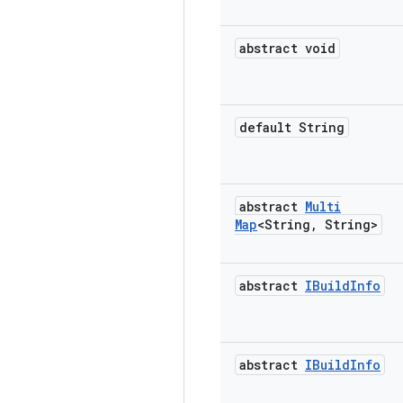
abstract void
default String
abstract
Multi
Map
<String
,
String>
abstract
IBuild
Info
abstract
IBuild
Info