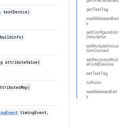
getShardsSerials
getTestTag
e
test
Device)
markReleasedEarl
y
setConfiguration
buildinfo)
Descriptor
setModuleInvoca
tionContext
setRecoveryMod
g attribute
Value)
eForAllDevices
setTestTag
toProto
ttributes
Map)
wasReleasedEarl
y
ing
Event
timing
Event
,