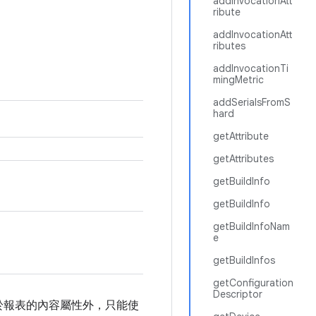
addInvocationAtt
ribute
addInvocationAtt
ributes
addInvocationTi
mingMetric
addSerialsFromS
hard
getAttribute
getAttributes
getBuildInfo
getBuildInfo
getBuildInfoNam
e
getBuildInfos
getConfiguration
Descriptor
於報表的內容屬性外，只能使