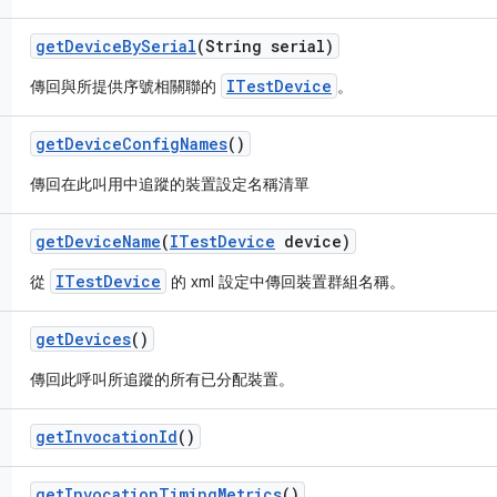
get
Device
By
Serial
(String serial)
ITestDevice
傳回與所提供序號相關聯的
。
get
Device
Config
Names
()
傳回在此叫用中追蹤的裝置設定名稱清單
get
Device
Name
(
ITest
Device
device)
ITestDevice
從
的 xml 設定中傳回裝置群組名稱。
get
Devices
()
傳回此呼叫所追蹤的所有已分配裝置。
get
Invocation
Id
()
get
Invocation
Timing
Metrics
()