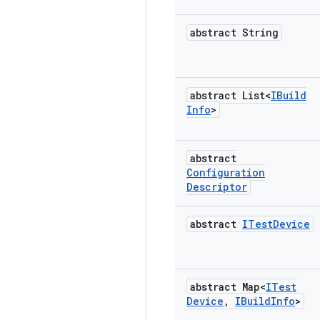
abstract String
abstract List<
IBuild
Info
>
abstract
Configuration
Descriptor
abstract
ITest
Device
abstract Map<
ITest
Device
,
IBuild
Info
>