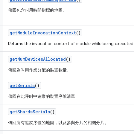
傳回包含叫用時間指標的地圖。
get
Module
Invocation
Context
()
Returns the invocation context of module while being executed a
get
Num
Devices
Allocated
()
傳回為叫用作業分配的裝置數量。
get
Serials
()
傳回在此呼叫中追蹤的裝置序號清單
get
Shards
Serials
()
傳回所有追蹤序號的地圖，以及參與分片的相關分片。