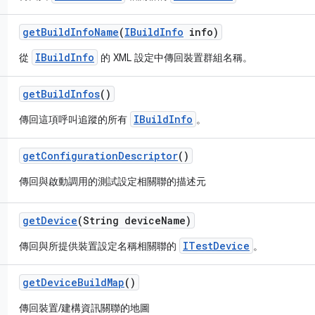
get
Build
Info
Name
(
IBuild
Info
info)
IBuildInfo
從
的 XML 設定中傳回裝置群組名稱。
get
Build
Infos
()
IBuildInfo
傳回這項呼叫追蹤的所有
。
get
Configuration
Descriptor
()
傳回與啟動調用的測試設定相關聯的描述元
get
Device
(String device
Name)
ITestDevice
傳回與所提供裝置設定名稱相關聯的
。
get
Device
Build
Map
()
傳回裝置/建構資訊關聯的地圖