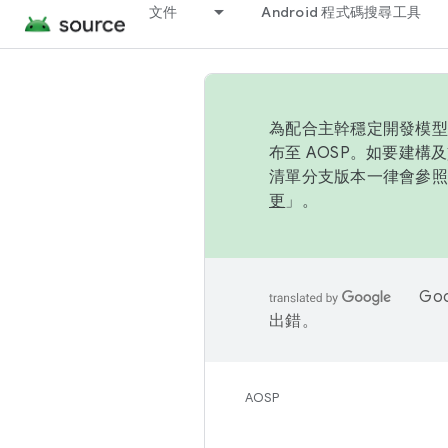
文件
Android 程式碼搜尋工具
為配合主幹穩定開發模型，
布至 AOSP。如要建構及
清單分支版本一律會參照推
更
」。
Go
出錯。
AOSP