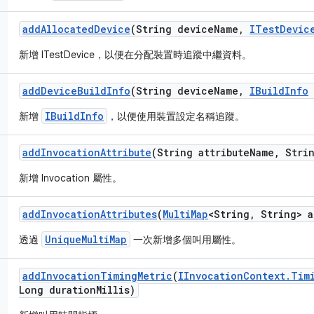
add
Allocated
Device
(String device
Name
,
ITest
Devic
新增 ITestDevice，以便在分配裝置時追蹤中繼資料。
add
Device
Build
Info
(String device
Name
,
IBuild
Info
IBuildInfo
新增
，以便使用裝置設定名稱追蹤。
add
Invocation
Attribute
(String attribute
Name
,
Strin
新增 Invocation 屬性。
add
Invocation
Attributes
(
Multi
Map
<String
,
String> a
UniqueMultiMap
透過
一次新增多個叫用屬性。
add
Invocation
Timing
Metric
(
IInvocation
Context
.
Tim
Long duration
Millis)