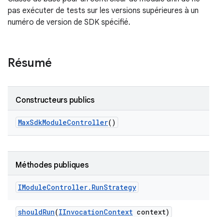
pas exécuter de tests sur les versions supérieures à un
numéro de version de SDK spécifié.
Résumé
Constructeurs publics
Max
Sdk
Module
Controller
()
Méthodes publiques
IModule
Controller
.
Run
Strategy
should
Run
(
IInvocation
Context
context)