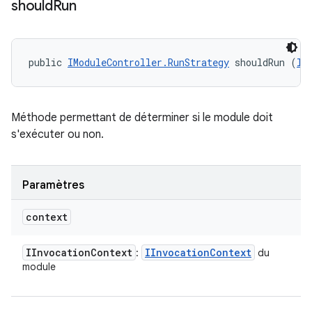
should
Run
public 
IModuleController.RunStrategy
 shouldRun (
II
Méthode permettant de déterminer si le module doit
s'exécuter ou non.
Paramètres
context
IInvocation
Context
IInvocation
Context
:
du
module