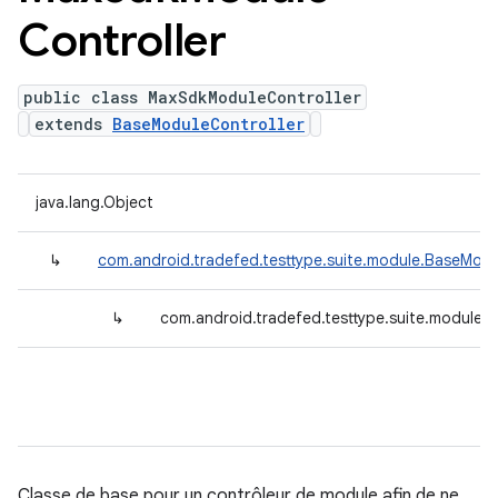
Controller
public class MaxSdkModuleController
extends
BaseModuleController
java.lang.Object
↳
com.android.tradefed.testtype.suite.module.BaseModu
↳
com.android.tradefed.testtype.suite.module.
Classe de base pour un contrôleur de module afin de ne