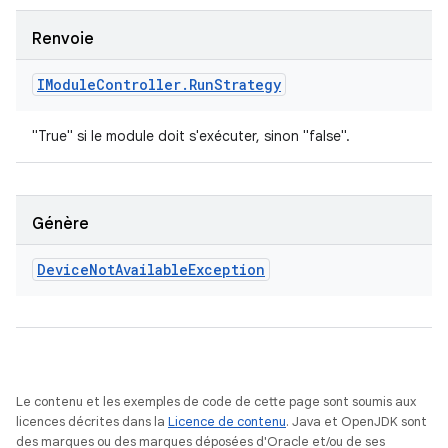
Renvoie
IModule
Controller
.
Run
Strategy
"True" si le module doit s'exécuter, sinon "false".
Génère
Device
Not
Available
Exception
Le contenu et les exemples de code de cette page sont soumis aux
licences décrites dans la
Licence de contenu
. Java et OpenJDK sont
des marques ou des marques déposées d'Oracle et/ou de ses