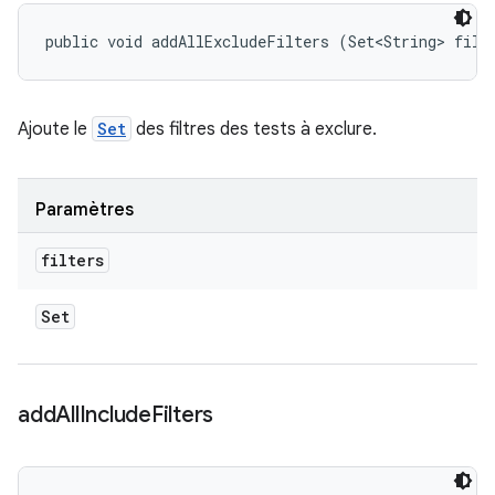
public void addAllExcludeFilters (Set<String> filt
Ajoute le
Set
des filtres des tests à exclure.
Paramètres
filters
Set
add
All
Include
Filters