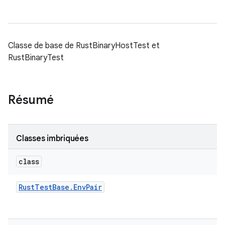
Classe de base de RustBinaryHostTest et
RustBinaryTest
Résumé
Classes imbriquées
class
Rust
Test
Base
.
Env
Pair