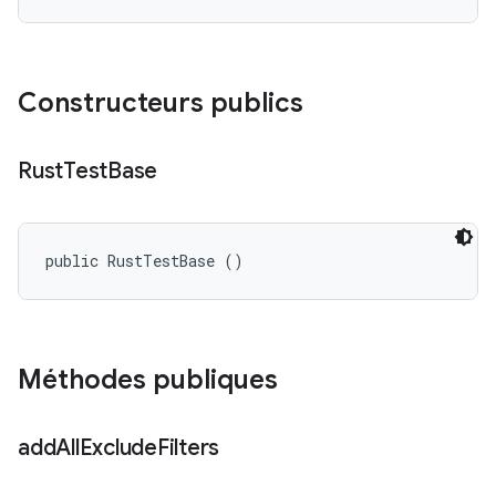
Constructeurs publics
Rust
Test
Base
public RustTestBase ()
Méthodes publiques
add
All
Exclude
Filters