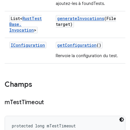
ajoutez-les à foundTests.
List<
Rust
Test
generate
Invocations
(File
Base
.
target)
Invocation
>
IConfiguration
get
Configuration
()
Renvoie la configuration du test.
Champs
m
Test
Timeout
protected long mTestTimeout