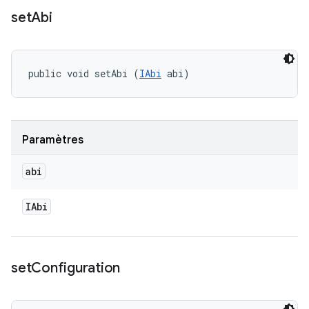
set
Abi
public void setAbi (
IAbi
 abi)
Paramètres
abi
IAbi
set
Configuration