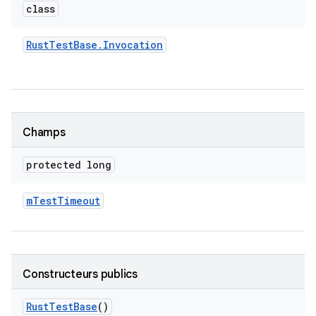
class
Rust
Test
Base
.
Invocation
Champs
protected long
m
Test
Timeout
Constructeurs publics
Rust
Test
Base
()