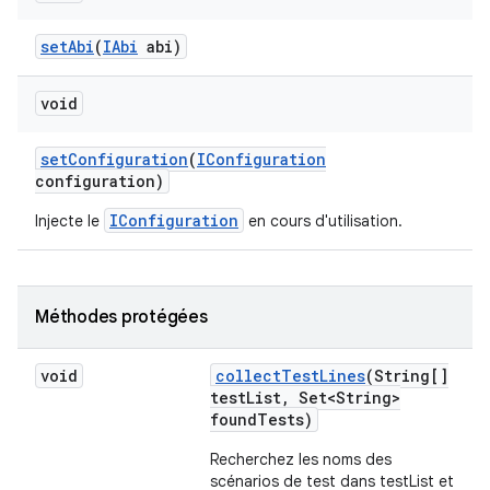
set
Abi
(
IAbi
abi)
void
set
Configuration
(
IConfiguration
configuration)
IConfiguration
Injecte le
en cours d'utilisation.
Méthodes protégées
void
collect
Test
Lines
(String[]
test
List
,
Set<String>
found
Tests)
Recherchez les noms des
scénarios de test dans testList et