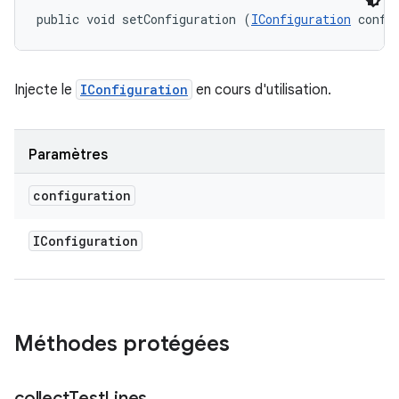
public void setConfiguration (
IConfiguration
 confi
Injecte le
IConfiguration
en cours d'utilisation.
Paramètres
configuration
IConfiguration
Méthodes protégées
collect
Test
Lines