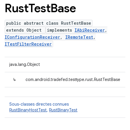
Rust
Test
Base
public abstract class RustTestBase
extends Object
implements
IAbiReceiver
,
IConfigurationReceiver
,
IRemoteTest
,
ITestFilterReceiver
java.lang.Object
↳
com.android.tradefed.testtype.rust.RustTestBase
Sous-classes directes connues
RustBinaryHostTest
,
RustBinaryTest