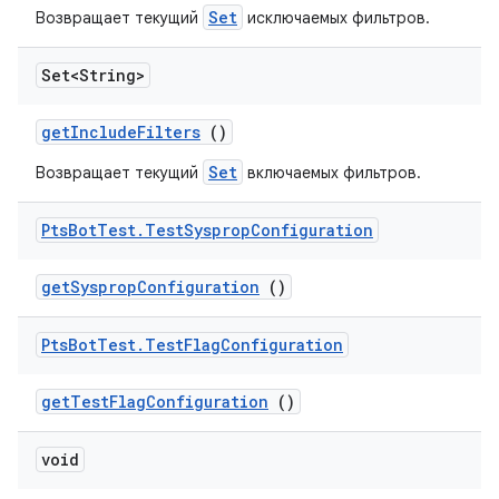
Set
Возвращает текущий
исключаемых фильтров.
Set<String>
get
Include
Filters
()
Set
Возвращает текущий
включаемых фильтров.
Pts
Bot
Test
.
Test
Sysprop
Configuration
get
Sysprop
Configuration
()
Pts
Bot
Test
.
Test
Flag
Configuration
get
Test
Flag
Configuration
()
void