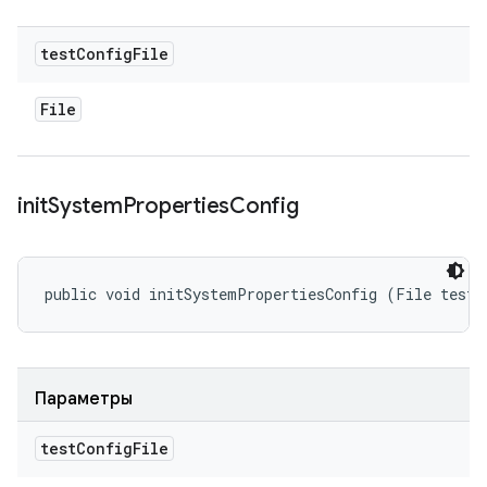
test
Config
File
File
init
System
Properties
Config
public void initSystemPropertiesConfig (File testC
Параметры
test
Config
File