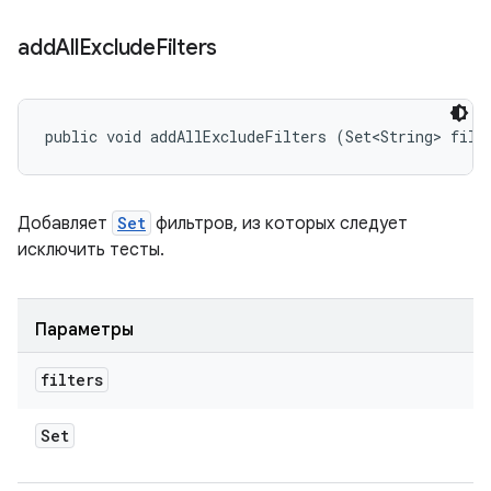
add
All
Exclude
Filters
public void addAllExcludeFilters (Set<String> filt
Добавляет
Set
фильтров, из которых следует
исключить тесты.
Параметры
filters
Set