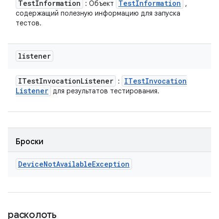
Test
Information
Test
Information
: Объект
,
содержащий полезную информацию для запуска
тестов.
listener
ITest
Invocation
Listener
ITest
Invocation
:
Listener
для результатов тестирования.
Броски
Device
Not
Available
Exception
расколоть