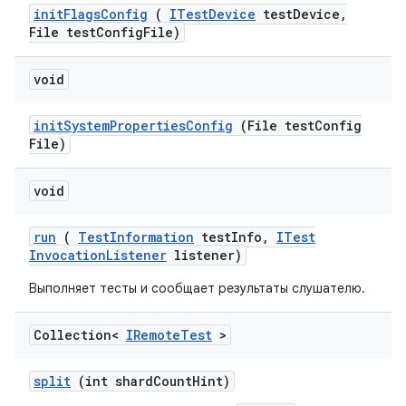
init
Flags
Config
(
ITest
Device
test
Device
,
File test
Config
File)
void
init
System
Properties
Config
(File test
Config
File)
void
run
(
Test
Information
test
Info
,
ITest
Invocation
Listener
listener)
Выполняет тесты и сообщает результаты слушателю.
Collection<
IRemote
Test
>
split
(int shard
Count
Hint)