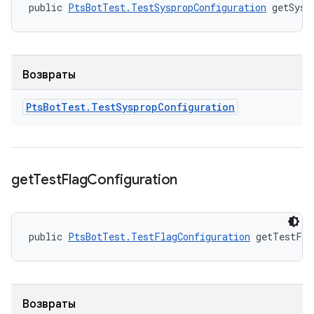
public 
PtsBotTest.TestSyspropConfiguration
 getSysp
Возвраты
Pts
Bot
Test
.
Test
Sysprop
Configuration
get
Test
Flag
Configuration
public 
PtsBotTest.TestFlagConfiguration
 getTestFla
Возвраты