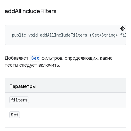
add
All
Include
Filters
public void addAllIncludeFilters (Set<String> filt
Добавляет
Set
фильтров, определяющих, какие
тесты следует включить.
Параметры
filters
Set