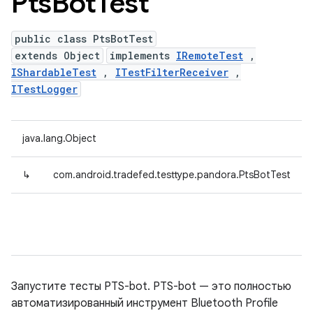
Pts
Bot
Test
public class PtsBotTest
extends Object
implements
IRemoteTest
,
IShardableTest
,
ITestFilterReceiver
,
ITestLogger
java.lang.Object
↳
com.android.tradefed.testtype.pandora.PtsBotTest
Запустите тесты PTS-bot. PTS-bot — это полностью
автоматизированный инструмент Bluetooth Profile