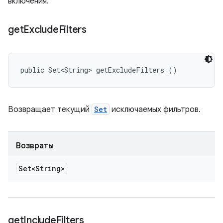
включения.
get
Exclude
Filters
public Set<String> getExcludeFilters ()
Возвращает текущий
Set
исключаемых фильтров.
Возвраты
Set<String>
get
Include
Filters