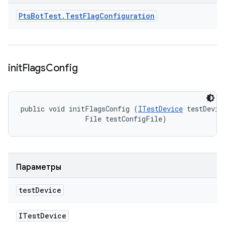
Pts
Bot
Test
.
Test
Flag
Configuration
init
Flags
Config
public void initFlagsConfig (
ITestDevice
 testDevice
                File testConfigFile)
Параметры
test
Device
ITest
Device