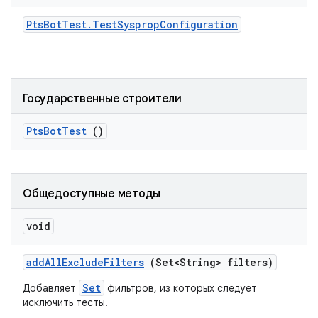
Pts
Bot
Test
.
Test
Sysprop
Configuration
Государственные строители
Pts
Bot
Test
()
Общедоступные методы
void
add
All
Exclude
Filters
(Set<String> filters)
Set
Добавляет
фильтров, из которых следует
исключить тесты.