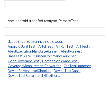
com.android.tradefed.testtype.IRemoteTest
Известные косвенные подклассы
AndroidJUnitTest
,
ArtGTest
,
ArtRunTest
,
ArtTest
,
AtestExecutionPlanSuiteRunner
,
AtestRunner
,
BaseTestSuite
,
ClusterCommandLauncher
,
CodeCoverageTest
,
CompanionAwareTest
,
CoverageMeasurementForwarder
,
CtsTestLauncher
,
DeviceBatteryLevelChecker
,
DeviceTestCase
,
DeviceTestSuite
, and 43 others.