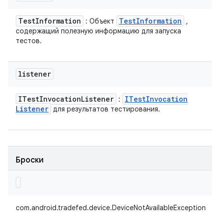
Test
Information
Test
Information
: Объект
,
содержащий полезную информацию для запуска
тестов.
listener
ITest
Invocation
Listener
ITest
Invocation
:
Listener
для результатов тестирования.
Броски
com.android.tradefed.device.DeviceNotAvailableException