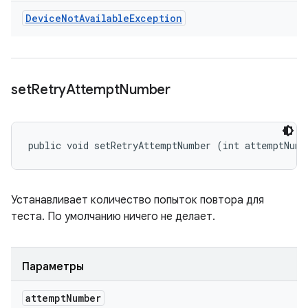
Device
Not
Available
Exception
set
Retry
Attempt
Number
public void setRetryAttemptNumber (int attemptNumb
Устанавливает количество попыток повтора для
теста. По умолчанию ничего не делает.
Параметры
attempt
Number