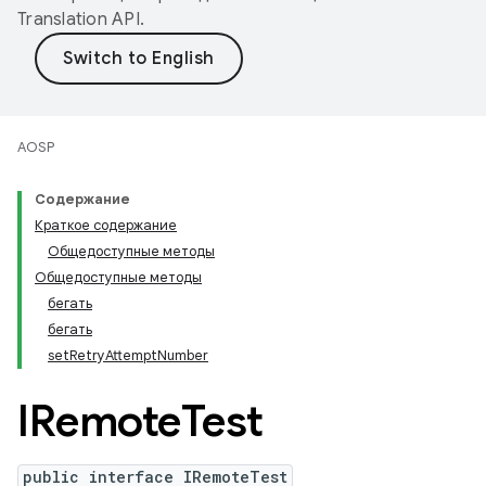
Translation API
.
AOSP
Содержание
Краткое содержание
Общедоступные методы
Общедоступные методы
бегать
бегать
setRetryAttemptNumber
IRemote
Test
public interface IRemoteTest