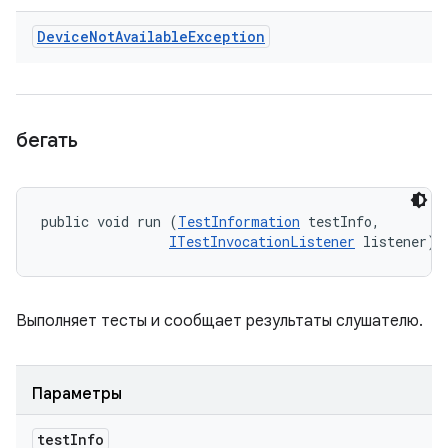
Device
Not
Available
Exception
бегать
public void run (
TestInformation
 testInfo, 

ITestInvocationListener
 listener)
Выполняет тесты и сообщает результаты слушателю.
Параметры
test
Info