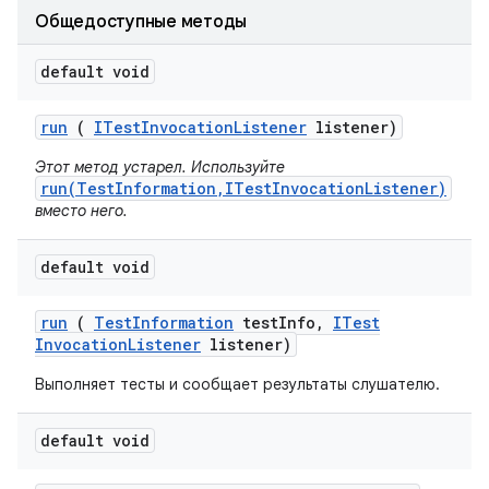
Общедоступные методы
default void
run
(
ITest
Invocation
Listener
listener)
Этот метод устарел. Используйте
run(TestInformation,ITestInvocationListener)
вместо него.
default void
run
(
Test
Information
test
Info
,
ITest
Invocation
Listener
listener)
Выполняет тесты и сообщает результаты слушателю.
default void