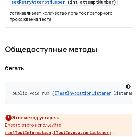
set
Retry
Attempt
Number
(int attempt
Number)
Устанавливает количество попыток повторного
прохождения теста.
Общедоступные методы
бегать
public void run (
ITestInvocationListener
 listener)
Этот метод устарел.
Вместо этого используйте
.
run(TestInformation,ITestInvocationListener)