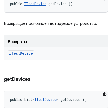
public 
ITestDevice
 getDevice ()
Возвращает основное тестируемое устройство.
Возвраты
ITest
Device
get
Devices
public List<
ITestDevice
> getDevices ()