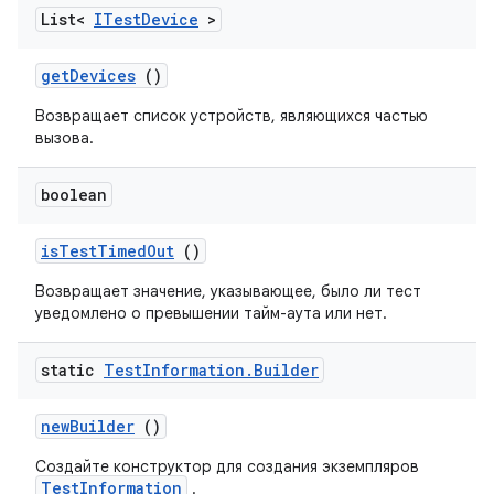
List<
ITest
Device
>
get
Devices
()
Возвращает список устройств, являющихся частью
вызова.
boolean
is
Test
Timed
Out
()
Возвращает значение, указывающее, было ли тест
уведомлено о превышении тайм-аута или нет.
static
Test
Information
.
Builder
new
Builder
()
Создайте конструктор для создания экземпляров
TestInformation
.