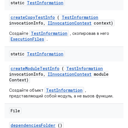
static
Test
Information
create
Copy
Test
Info
(
Test
Information
invocation
Info
,
IInvocation
Context
context)
TestInformation
Создайте
, скопировав в него
ExecutionFiles
.
static
Test
Information
create
Module
Test
Info
(
Test
Information
invocation
Info
,
IInvocation
Context
module
Context)
TestInformation
Создайте объект
,
представляющий собой модуль, а не вызов функции.
File
dependencies
Folder
()