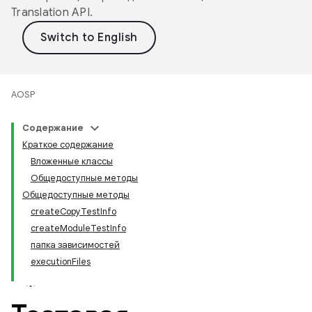
Translation API
.
AOSP
Содержание
Краткое содержание
Вложенные классы
Общедоступные методы
Общедоступные методы
createCopyTestInfo
createModuleTestInfo
папка зависимостей
executionFiles