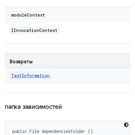
module
Context
IInvocation
Context
Возвраты
Test
Information
папка зависимостей
public File dependenciesFolder ()