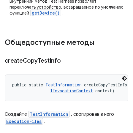
Внутренний метод Test Harness позволяет
переключать устройство, возвращаемое по умолчанию
getDevice()
функцией
.
Общедоступные методы
create
Copy
Test
Info
public static 
TestInformation
 createCopyTestInfo (
IInvocationContext
 context)
Создайте
TestInformation
, скопировав в него
ExecutionFiles
.