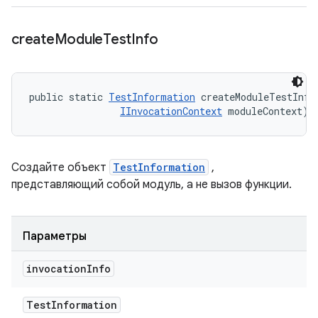
create
Module
Test
Info
public static 
TestInformation
 createModuleTestInfo
IInvocationContext
 moduleContext)
Создайте объект
TestInformation
,
представляющий собой модуль, а не вызов функции.
Параметры
invocation
Info
Test
Information