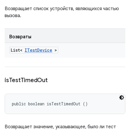
Возвращает список устройств, являющихся частью
вызова.
Возвраты
List<
ITest
Device
>
is
Test
Timed
Out
public boolean isTestTimedOut ()
Возвращает значение, указывающее, было ли тест