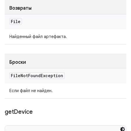
Возвраты
File
Найденный файл артефакта.
Броски
File
Not
Found
Exception
Если файл не найден.
get
Device