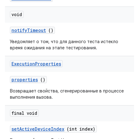
void
notify
Timeout
()
Уведомляет о том, что для данного теста истекло
время ожидания на этапе тестирования.
Execution
Properties
properties
()
Возвращает свойства, сгенерированные в процессе
выполнения вызова.
final void
set
Active
Device
Index
(int index)