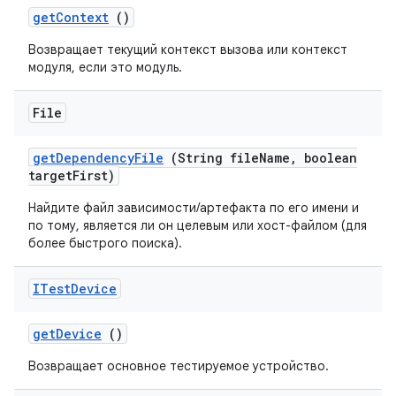
get
Context
()
Возвращает текущий контекст вызова или контекст
модуля, если это модуль.
File
get
Dependency
File
(String file
Name
,
boolean
target
First)
Найдите файл зависимости/артефакта по его имени и
по тому, является ли он целевым или хост-файлом (для
более быстрого поиска).
ITest
Device
get
Device
()
Возвращает основное тестируемое устройство.