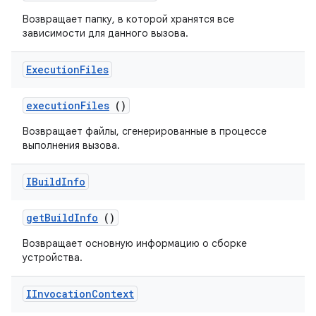
Возвращает папку, в которой хранятся все
зависимости для данного вызова.
Execution
Files
execution
Files
()
Возвращает файлы, сгенерированные в процессе
выполнения вызова.
IBuild
Info
get
Build
Info
()
Возвращает основную информацию о сборке
устройства.
IInvocation
Context