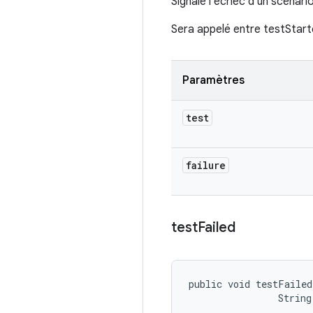
Signale l'échec d'un scénario
Sera appelé entre testStart
Paramètres
test
failure
test
Failed
public void testFailed
                String