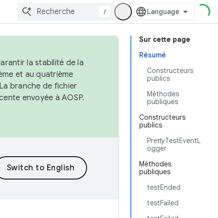
/
Sur cette page
Résumé
antir la stabilité de la
Constructeurs
ème et au quatrième
publics
 La branche de fichier
Méthodes
récente envoyée à AOSP.
publiques
Constructeurs
publics
PrettyTestEventL
ogger
Méthodes
publiques
testEnded
testFailed