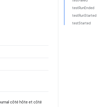
testFailed
testRunEnded
testRunStarted
testStarted
journal côté hôte et côté