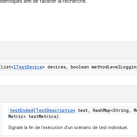
dentiques afin de faciliter la recherche.
(List<
ITest
Device
> devices
,
boolean method
Level
Loggin
test
Ended
(
Test
Description
test
,
Hash
Map<String
,
M
Metric> test
Metrics)
Signale la fin de l'exécution d'un scénario de test individuel.