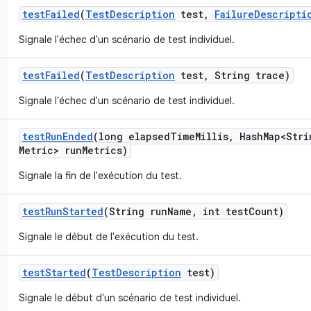
test
Failed
(
Test
Description
test
,
Failure
Descripti
Signale l'échec d'un scénario de test individuel.
test
Failed
(
Test
Description
test
,
String trace)
Signale l'échec d'un scénario de test individuel.
test
Run
Ended
(long elapsed
Time
Millis
,
Hash
Map<Stri
Metric> run
Metrics)
Signale la fin de l'exécution du test.
test
Run
Started
(String run
Name
,
int test
Count)
Signale le début de l'exécution du test.
test
Started
(
Test
Description
test)
Signale le début d'un scénario de test individuel.