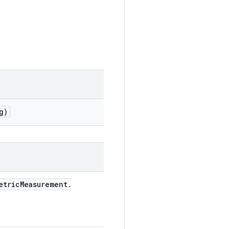
g)
etric
Measurement
.