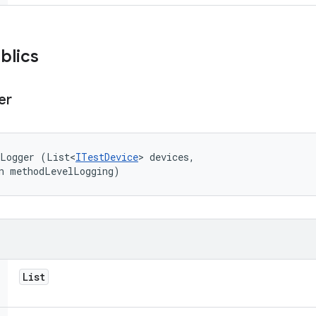
blics
er
tLogger (List<
ITestDevice
> devices, 

an methodLevelLogging)
List