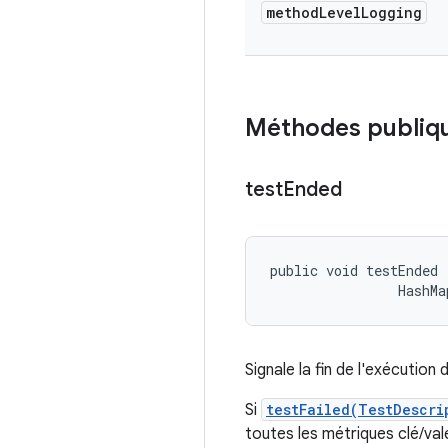
method
Level
Logging
Méthodes publiq
test
Ended
public void testEnded 
                HashMa
Signale la fin de l'exécution 
Si
testFailed(TestDescri
toutes les métriques clé/val