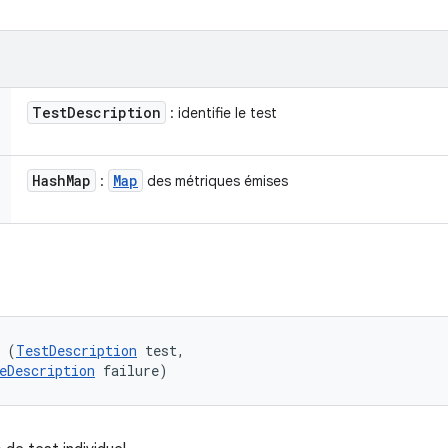
Test
Description
: identifie le test
Hash
Map
Map
:
des métriques émises
 (
TestDescription
 test, 

eDescription
 failure)