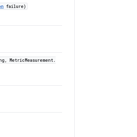
on
failure)
ng
,
Metric
Measurement
.