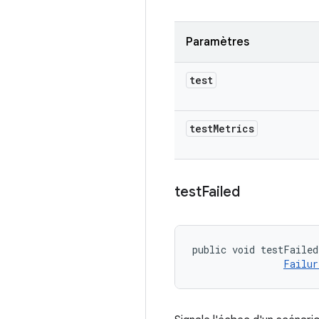
Paramètres
test
test
Metrics
test
Failed
public void testFailed
Failur