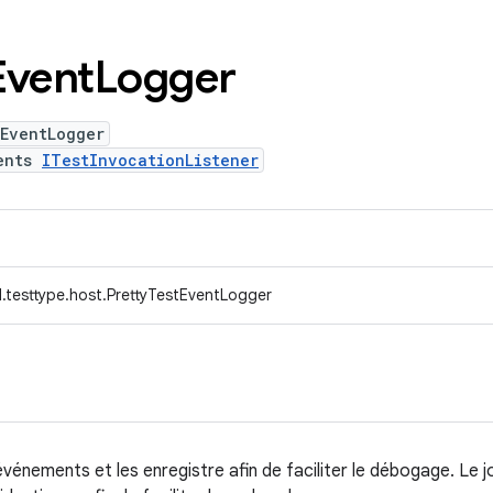
Event
Logger
tEventLogger
ents
ITestInvocationListener
.testtype.host.PrettyTestEventLogger
énements et les enregistre afin de faciliter le débogage. Le 