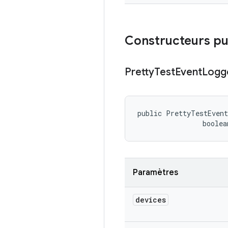
Constructeurs pu
Pretty
Test
Event
Logg
public PrettyTestEven
                boole
Paramètres
devices