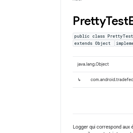
Pretty
Test
public class PrettyTes
extends Object
implem
java.lang.Object
↳
com.android.tradefed
Logger qui correspond aux év