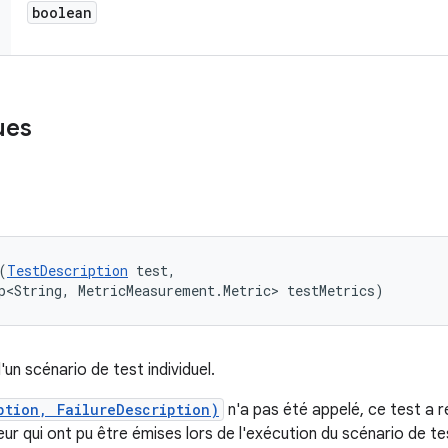
boolean
ues
(
TestDescription
 test, 

p<String, MetricMeasurement.Metric> testMetrics)
d'un scénario de test individuel.
ption, FailureDescription)
n'a pas été appelé, ce test a 
eur qui ont pu être émises lors de l'exécution du scénario de te