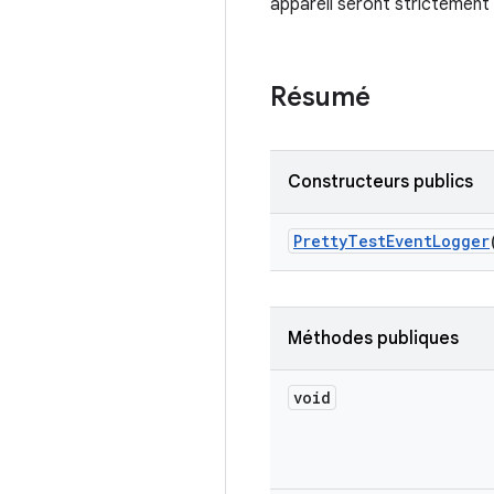
appareil seront strictement i
Résumé
Constructeurs publics
Pretty
Test
Event
Logger
Méthodes publiques
void