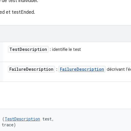
 de test individuel.
ed et testEnded.
Test
Description
: identifie le test
Failure
Description
Failure
Description
:
décrivant l'
 (
TestDescription
 test, 

 trace)