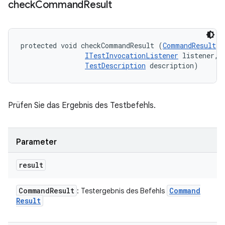
check
Command
Result
protected void checkCommandResult (
CommandResult
 r
ITestInvocationListener
 listener, 

TestDescription
 description)
Prüfen Sie das Ergebnis des Testbefehls.
Parameter
result
Command
Result
Command
: Testergebnis des Befehls
Result