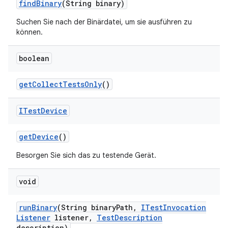
find
Binary
(String binary)
Suchen Sie nach der Binärdatei, um sie ausführen zu
können.
boolean
get
Collect
Tests
Only
()
ITest
Device
get
Device
()
Besorgen Sie sich das zu testende Gerät.
void
run
Binary
(String binary
Path
,
ITest
Invocation
Listener
listener
,
Test
Description
description)