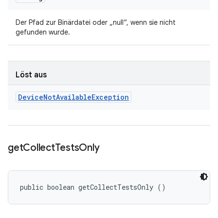
Der Pfad zur Binärdatei oder „null“, wenn sie nicht
gefunden wurde.
Löst aus
Device
Not
Available
Exception
get
Collect
Tests
Only
public boolean getCollectTestsOnly ()