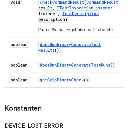
void
check
Command
Result
(
Command
Result
result
,
ITest
Invocation
Listener
listener
,
Test
Description
description)
Prüfen Sie das Ergebnis des Testbefehls.
boolean
does
Run
Binary
Generate
Test
Results
()
boolean
does
Run
Binary
Generate
Test
Runs
()
boolean
get
Skip
Binary
Check
()
Konstanten
DEVICE
_
LOST
_
ERROR