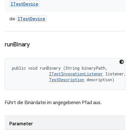
ITest
Device
ITest
Device
die
run
Binary
public void runBinary (String binaryPath, 

ITestInvocationListener
 listener, 

TestDescription
 description)
Führt die Binärdatei im angegebenen Pfad aus.
Parameter