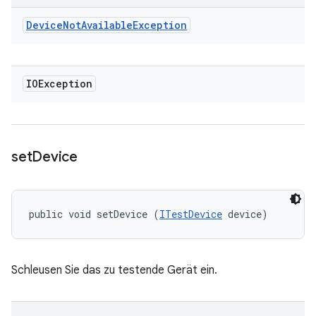
Device
Not
Available
Exception
IOException
set
Device
public void setDevice (
ITestDevice
 device)
Schleusen Sie das zu testende Gerät ein.