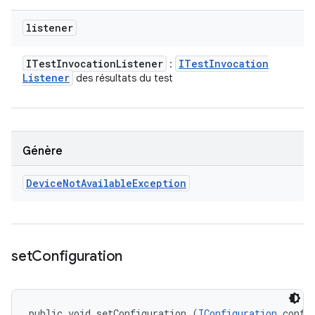
listener
ITest
Invocation
Listener
ITest
Invocation
:
Listener
des résultats du test
Génère
Device
Not
Available
Exception
set
Configuration
public void setConfiguration (
IConfiguration
 confi