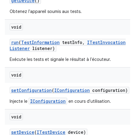
get
Device
()
Obtenez l'appareil soumis aux tests.
void
run
(
Test
Information
test
Info
,
ITest
Invocation
Listener
listener)
Exécute les tests et signale le résultat à l'écouteur.
void
set
Configuration
(
IConfiguration
configuration)
IConfiguration
Injecte le
en cours d'utilisation.
void
set
Device
(
ITest
Device
device)