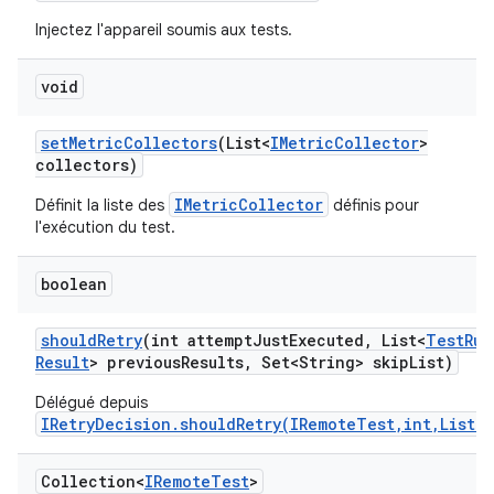
Injectez l'appareil soumis aux tests.
void
set
Metric
Collectors
(List<
IMetric
Collector
>
collectors)
IMetricCollector
Définit la liste des
définis pour
l'exécution du test.
boolean
should
Retry
(int attempt
Just
Executed
,
List<
Test
Run
Result
> previous
Results
,
Set<String> skip
List)
Délégué depuis
IRetryDecision.shouldRetry(IRemoteTest,int,List)
.
Collection<
IRemote
Test
>