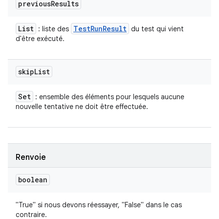
previous
Results
List
Test
Run
Result
: liste des
du test qui vient
d'être exécuté.
skip
List
Set
: ensemble des éléments pour lesquels aucune
nouvelle tentative ne doit être effectuée.
Renvoie
boolean
"True" si nous devons réessayer, "False" dans le cas
contraire.