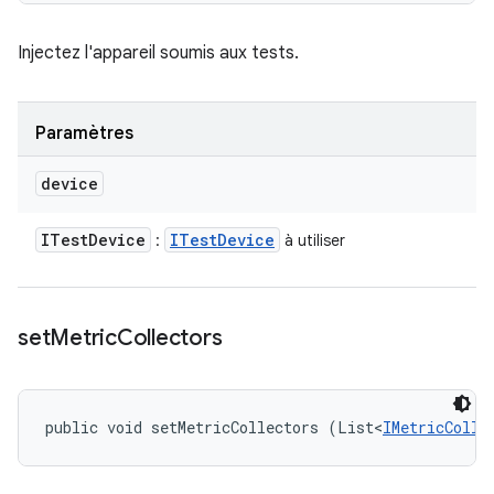
Injectez l'appareil soumis aux tests.
Paramètres
device
ITest
Device
ITest
Device
:
à utiliser
set
Metric
Collectors
public void setMetricCollectors (List<
IMetricColle