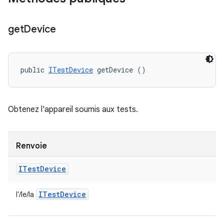
get
Device
public 
ITestDevice
 getDevice ()
Obtenez l'appareil soumis aux tests.
Renvoie
ITest
Device
ITest
Device
l'/le/la