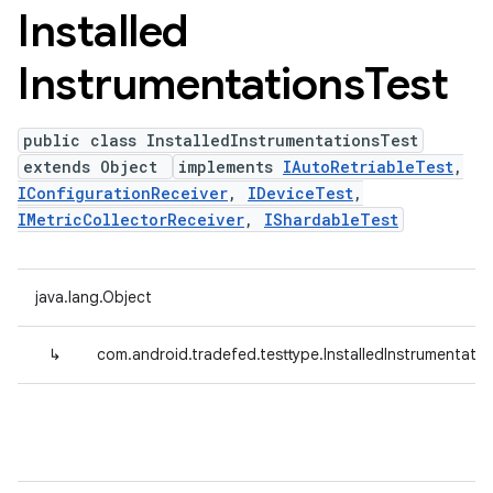
Installed
Instrumentations
Test
public class InstalledInstrumentationsTest
extends Object
implements
IAutoRetriableTest
,
IConfigurationReceiver
,
IDeviceTest
,
IMetricCollectorReceiver
,
IShardableTest
java.lang.Object
↳
com.android.tradefed.testtype.InstalledInstrumentati