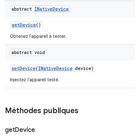
abstract
INative
Device
get
Device
()
Obtenez l'appareil à tester.
abstract void
set
Device
(
INative
Device
device)
Injectez l'appareil testé.
Méthodes publiques
get
Device