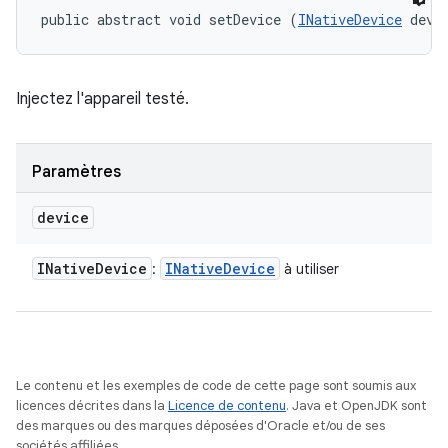
public abstract void setDevice (
INativeDevice
 devi
Injectez l'appareil testé.
Paramètres
device
INative
Device
INative
Device
:
à utiliser
Le contenu et les exemples de code de cette page sont soumis aux
licences décrites dans la
Licence de contenu
. Java et OpenJDK sont
des marques ou des marques déposées d'Oracle et/ou de ses
sociétés affiliées.