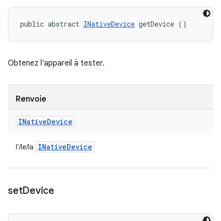
public abstract 
INativeDevice
 getDevice ()
Obtenez l'appareil à tester.
Renvoie
INative
Device
INative
Device
l'/le/la
set
Device