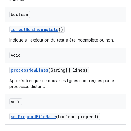
boolean
is
Test
Run
Incomplete
()
Indique si l'exécution du test a été incomplète ou non.
void
process
New
Lines
(String[] lines)
Appelée lorsque de nouvelles lignes sont reçues par le
processus distant.
void
set
Prepend
File
Name
(boolean prepend)