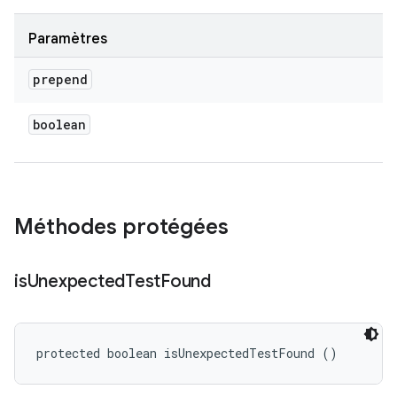
Paramètres
prepend
boolean
Méthodes protégées
is
Unexpected
Test
Found
protected boolean isUnexpectedTestFound ()