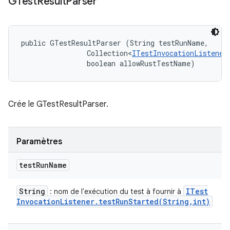
GTest
Result
Parser
public GTestResultParser (String testRunName, 

                Collection<
ITestInvocationListener
                boolean allowRustTestName)
Crée le GTestResultParser.
Paramètres
test
Run
Name
String
ITest
: nom de l'exécution du test à fournir à
Invocation
Listener
.
testRunStarted(
String
,
int)