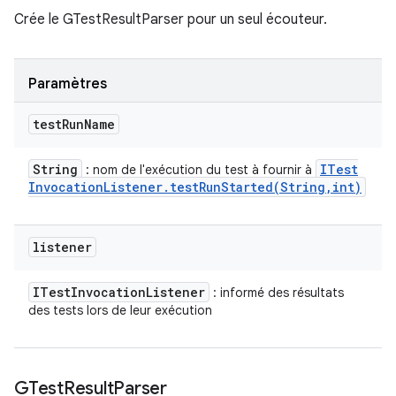
Crée le GTestResultParser pour un seul écouteur.
Paramètres
test
Run
Name
String
ITest
: nom de l'exécution du test à fournir à
Invocation
Listener
.
testRunStarted(
String
,
int)
listener
ITest
Invocation
Listener
: informé des résultats
des tests lors de leur exécution
GTest
Result
Parser