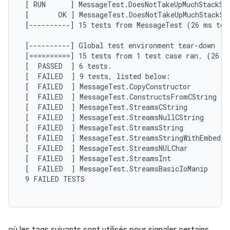
 [ RUN      ] MessageTest.DoesNotTakeUpMuchStackSpa
 [       OK ] MessageTest.DoesNotTakeUpMuchStackSpa
 [----------] 15 tests from MessageTest (26 ms tota
 [----------] Global test environment tear-down

 [==========] 15 tests from 1 test case ran. (26 ms
 [  PASSED  ] 6 tests.

 [  FAILED  ] 9 tests, listed below:

 [  FAILED  ] MessageTest.CopyConstructor

 [  FAILED  ] MessageTest.ConstructsFromCString

 [  FAILED  ] MessageTest.StreamsCString

 [  FAILED  ] MessageTest.StreamsNullCString

 [  FAILED  ] MessageTest.StreamsString

 [  FAILED  ] MessageTest.StreamsStringWithEmbedded
 [  FAILED  ] MessageTest.StreamsNULChar

 [  FAILED  ] MessageTest.StreamsInt

 [  FAILED  ] MessageTest.StreamsBasicIoManip

 9 FAILED TESTS
