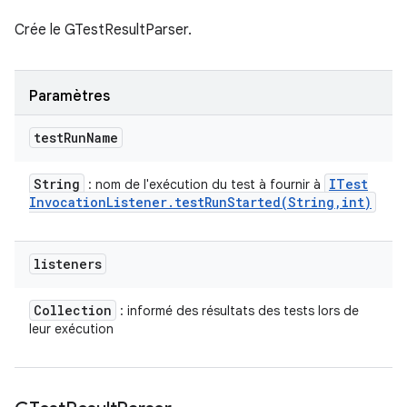
Crée le GTestResultParser.
Paramètres
test
Run
Name
String
ITest
: nom de l'exécution du test à fournir à
Invocation
Listener
.
testRunStarted(
String
,
int)
listeners
Collection
: informé des résultats des tests lors de
leur exécution