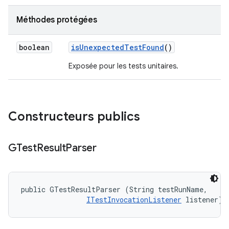
Méthodes protégées
boolean
is
Unexpected
Test
Found
()
Exposée pour les tests unitaires.
Constructeurs publics
GTest
Result
Parser
public GTestResultParser (String testRunName, 

ITestInvocationListener
 listener)