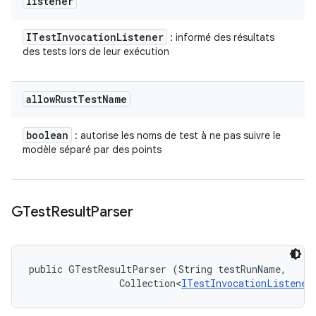
listener
ITest
Invocation
Listener
: informé des résultats
des tests lors de leur exécution
allow
Rust
Test
Name
boolean
: autorise les noms de test à ne pas suivre le
modèle séparé par des points
GTest
Result
Parser
public GTestResultParser (String testRunName, 

                Collection<
ITestInvocationListener