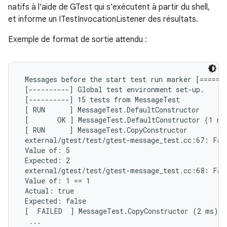
natifs à l'aide de GTest qui s'exécutent à partir du shell,
et informe un ITestInvocationListener des résultats.
Exemple de format de sortie attendu :
 Messages before the start test run marker [=======
 [----------] Global test environment set-up.

 [----------] 15 tests from MessageTest

 [ RUN      ] MessageTest.DefaultConstructor

 [       OK ] MessageTest.DefaultConstructor (1 ms)
 [ RUN      ] MessageTest.CopyConstructor

 external/gtest/test/gtest-message_test.cc:67: Fail
 Value of: 5

 Expected: 2

 external/gtest/test/gtest-message_test.cc:68: Fail
 Value of: 1 == 1

 Actual: true

 Expected: false

 [  FAILED  ] MessageTest.CopyConstructor (2 ms)

  ...
