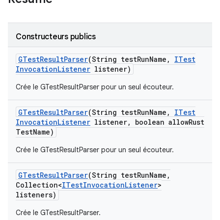
Constructeurs publics
GTest
Result
Parser
(String test
Run
Name
,
ITest
Invocation
Listener
listener)
Crée le GTestResultParser pour un seul écouteur.
GTest
Result
Parser
(String test
Run
Name
,
ITest
Invocation
Listener
listener
,
boolean allow
Rust
Test
Name)
Crée le GTestResultParser pour un seul écouteur.
GTest
Result
Parser
(String test
Run
Name
,
Collection<
ITest
Invocation
Listener
>
listeners)
Crée le GTestResultParser.