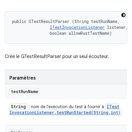
public GTestResultParser (String testRunName, 

ITestInvocationListener
 listener, 

                boolean allowRustTestName)
Crée le GTestResultParser pour un seul écouteur.
Paramètres
test
Run
Name
String
ITest
: nom de l'exécution du test à fournir à
Invocation
Listener
.
testRunStarted(
String
,
int)