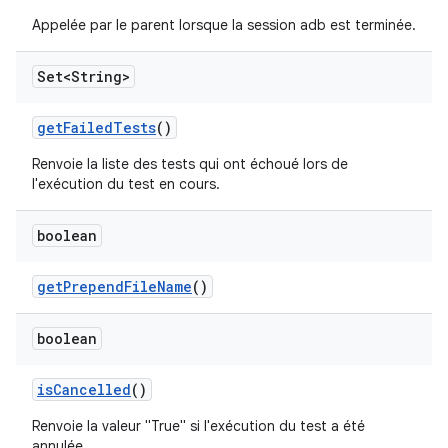
Appelée par le parent lorsque la session adb est terminée.
Set<String>
get
Failed
Tests
()
Renvoie la liste des tests qui ont échoué lors de
l'exécution du test en cours.
boolean
get
Prepend
File
Name
()
boolean
is
Cancelled
()
Renvoie la valeur "True" si l'exécution du test a été
annulée.