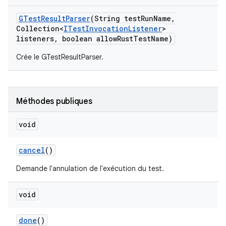
GTest
Result
Parser
(String test
Run
Name
,
Collection<
ITest
Invocation
Listener
>
listeners
,
boolean allow
Rust
Test
Name)
Crée le GTestResultParser.
Méthodes publiques
void
cancel
()
Demande l'annulation de l'exécution du test.
void
done
()