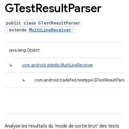
GTest
Result
Parser
public class GTestResultParser
extends
MultiLineReceiver
java.lang.Object
↳
com.android.ddmlib.MultiLineReceiver
↳
com.android.tradefed.testtype.GTestResultParser
Analyse les résultats du 'mode de sortie brut' des tests