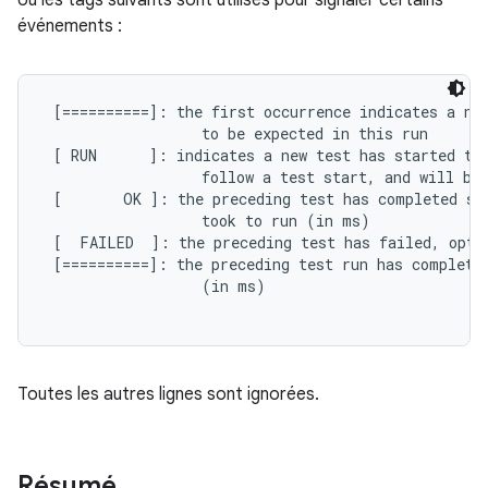
où les tags suivants sont utilisés pour signaler certains
événements :
 [==========]: the first occurrence indicates a new
                  to be expected in this run

 [ RUN      ]: indicates a new test has started to 
                  follow a test start, and will be 
 [       OK ]: the preceding test has completed suc
                  took to run (in ms)

 [  FAILED  ]: the preceding test has failed, opti
 [==========]: the preceding test run has completed
                  (in ms)

Toutes les autres lignes sont ignorées.
Résumé