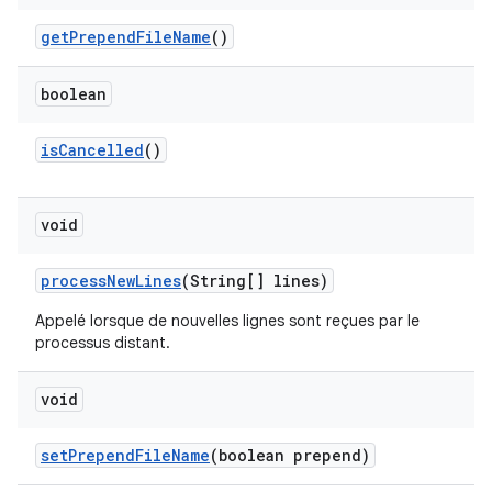
get
Prepend
File
Name
()
boolean
is
Cancelled
()
void
process
New
Lines
(String[] lines)
Appelé lorsque de nouvelles lignes sont reçues par le
processus distant.
void
set
Prepend
File
Name
(boolean prepend)