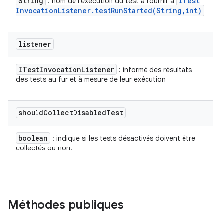
String
ITest
: nom de l'exécution du test à fournir à
Invocation
Listener
.
testRunStarted(
String
,
int)
listener
ITest
Invocation
Listener
: informé des résultats
des tests au fur et à mesure de leur exécution
should
Collect
Disabled
Test
boolean
: indique si les tests désactivés doivent être
collectés ou non.
Méthodes publiques