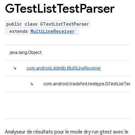
GTest
List
Test
Parser
public class GTestListTestParser
extends
MultiLineReceiver
java.lang.Object
↳
com.android.ddmlib.MultiLineReceiver
↳
com.android.tradefed.testtype.GTestListTestP
Analyseur de résultats pour le mode dry run gtest avec le