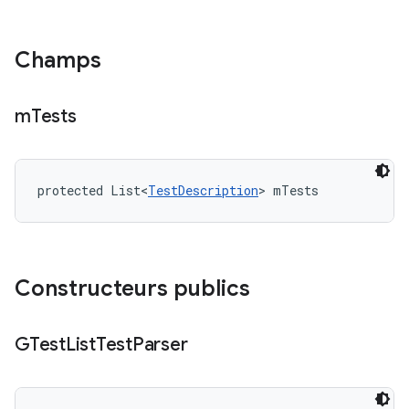
Champs
m
Tests
protected List<
TestDescription
> mTests
Constructeurs publics
GTest
List
Test
Parser