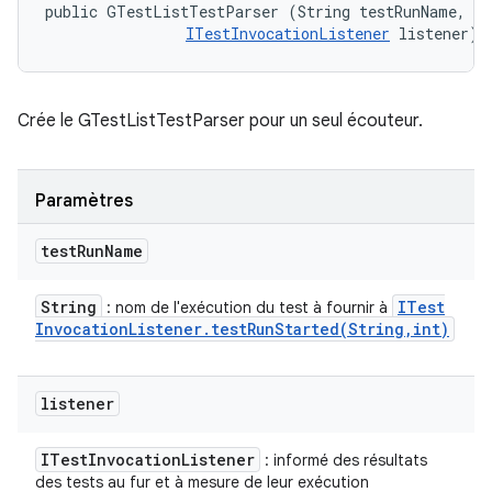
public GTestListTestParser (String testRunName, 

ITestInvocationListener
 listener)
Crée le GTestListTestParser pour un seul écouteur.
Paramètres
test
Run
Name
String
ITest
: nom de l'exécution du test à fournir à
Invocation
Listener
.
testRunStarted(
String
,
int)
listener
ITest
Invocation
Listener
: informé des résultats
des tests au fur et à mesure de leur exécution