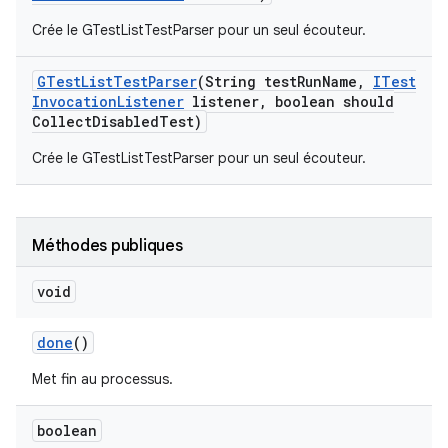
Crée le GTestListTestParser pour un seul écouteur.
GTest
List
Test
Parser
(String test
Run
Name
,
ITest
Invocation
Listener
listener
,
boolean should
Collect
Disabled
Test)
Crée le GTestListTestParser pour un seul écouteur.
Méthodes publiques
void
done
()
Met fin au processus.
boolean