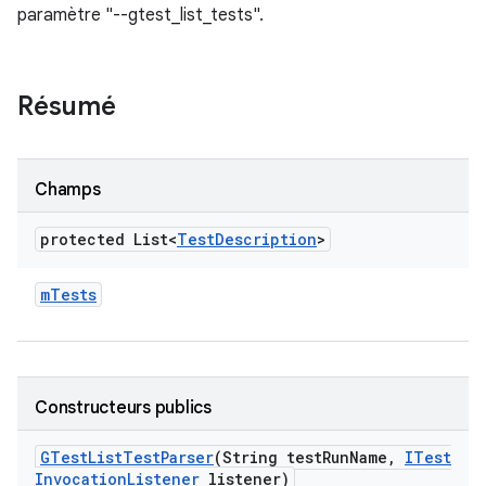
paramètre "--gtest_list_tests".
Résumé
Champs
protected List<
Test
Description
>
m
Tests
Constructeurs publics
GTest
List
Test
Parser
(String test
Run
Name
,
ITest
Invocation
Listener
listener)