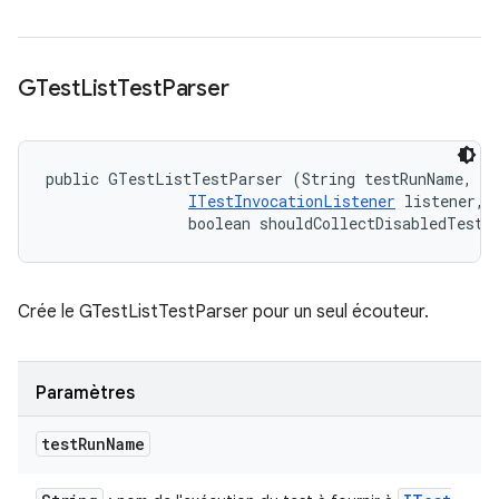
GTest
List
Test
Parser
public GTestListTestParser (String testRunName, 

ITestInvocationListener
 listener, 

                boolean shouldCollectDisabledTest)
Crée le GTestListTestParser pour un seul écouteur.
Paramètres
test
Run
Name