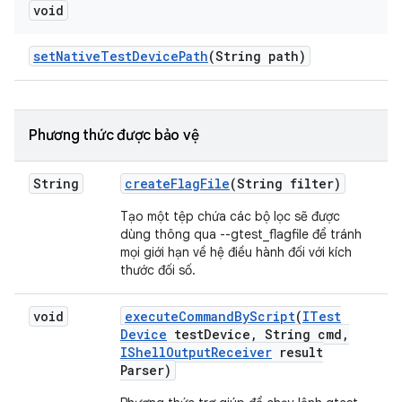
void
set
Native
Test
Device
Path
(String path)
Phương thức được bảo vệ
String
create
Flag
File
(String filter)
Tạo một tệp chứa các bộ lọc sẽ được
dùng thông qua --gtest_flagfile để tránh
mọi giới hạn về hệ điều hành đối với kích
thước đối số.
void
execute
Command
By
Script
(
ITest
Device
test
Device
,
String cmd
,
IShell
Output
Receiver
result
Parser)