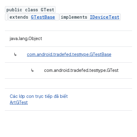
public class GTest
extends
GTestBase
implements
IDeviceTest
java.lang.Object
↳
com.android.tradefed.testtype.GTestBase
↳
com.android.tradefed.testtype.GTest
Các lớp con trực tiếp đã biết
ArtGTest