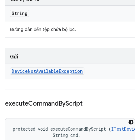
String
Đường dẫn đến tệp chứa bộ lọc.
Gửi
Device
Not
Available
Exception
execute
Command
By
Script
protected void executeCommandByScript (
ITestDevice
                String cmd, 
