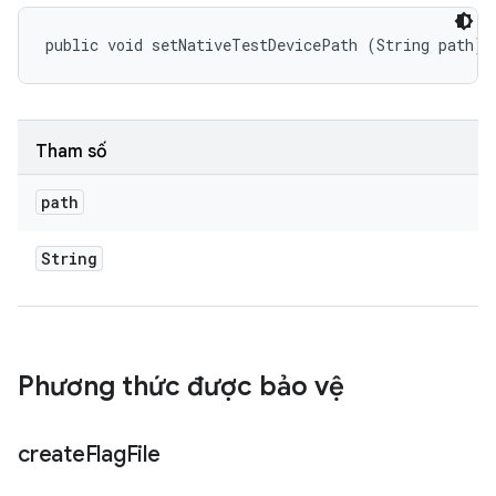
public void setNativeTestDevicePath (String path)
Tham số
path
String
Phương thức được bảo vệ
create
Flag
File