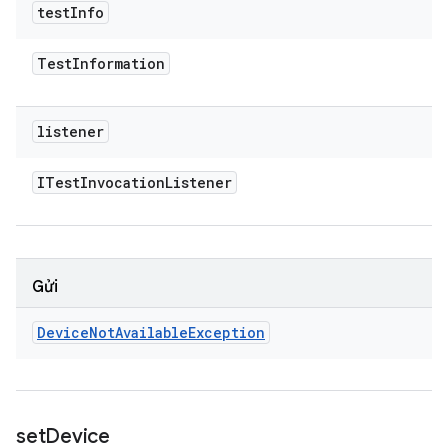
test
Info
Test
Information
listener
ITest
Invocation
Listener
Gửi
Device
Not
Available
Exception
set
Device