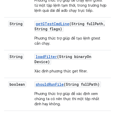
Phương thức trợ giúp để chạy lệnh gtest
từ một tập lệnh tạm thời, trong trường hợp
lệnh quá dài để adb chạy trực tiếp.
String
get
GTest
Cmd
Line
(String full
Path
,
String flags)
Phương thức trợ giúp để tạo lệnh gtest
cần chạy.
String
load
Filter
(String binary
On
Device)
Xác định phương thức get filter.
boolean
should
Run
File
(String full
Path)
Phương thức trợ giúp để xác định xem
chúng ta có nên thực thi một tệp nhất
định hay không.