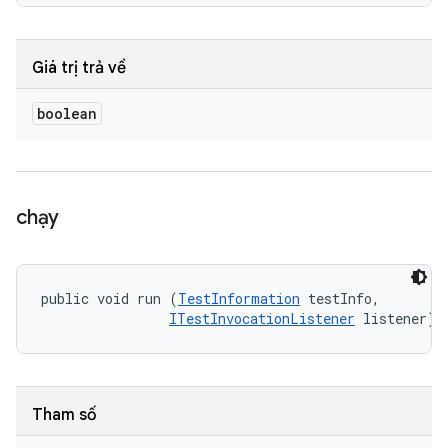
Giá trị trả về
boolean
chạy
public void run (
TestInformation
 testInfo, 

ITestInvocationListener
 listener)
Tham số