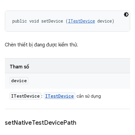
public void setDevice (
ITestDevice
 device)
Chèn thiết bị đang được kiểm thử.
Tham số
device
ITest
Device
ITest
Device
:
cần sử dụng
set
Native
Test
Device
Path