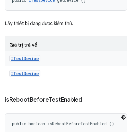
public 
ITestDevice
 getDevice ()
Lấy thiết bị đang được kiểm thử.
Giá trị trả về
ITest
Device
ITest
Device
is
Reboot
Before
Test
Enabled
public boolean isRebootBeforeTestEnabled ()