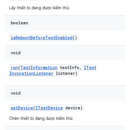
Lấy thiết bị đang được kiểm thử.
boolean
is
Reboot
Before
Test
Enabled
()
void
run
(
Test
Information
test
Info
,
ITest
Invocation
Listener
listener)
void
set
Device
(
ITest
Device
device)
Chèn thiết bị đang được kiểm thử.