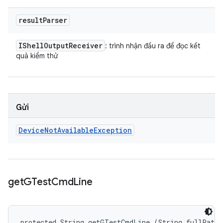
result
Parser
IShell
Output
Receiver
: trình nhận đầu ra để đọc kết
quả kiểm thử
Gửi
Device
Not
Available
Exception
get
GTest
Cmd
Line
protected String getGTestCmdLine (String fullPath, 