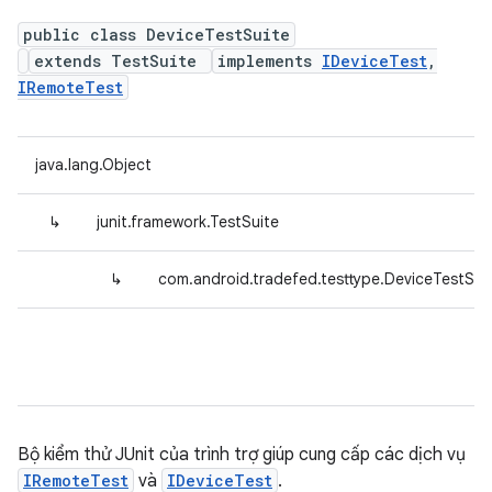
public class DeviceTestSuite
extends TestSuite
implements
IDeviceTest
,
IRemoteTest
java.lang.Object
↳
junit.framework.TestSuite
↳
com.android.tradefed.testtype.DeviceTestSui
Bộ kiểm thử JUnit của trình trợ giúp cung cấp các dịch vụ
IRemoteTest
và
IDeviceTest
.