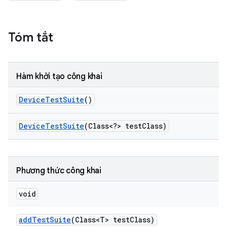
Tóm tắt
Hàm khởi tạo công khai
Device
Test
Suite
()
Device
Test
Suite
(Class<?> test
Class)
Phương thức công khai
void
add
Test
Suite
(Class<T> test
Class)