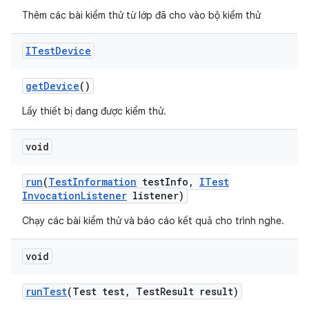
Thêm các bài kiểm thử từ lớp đã cho vào bộ kiểm thử
ITest
Device
get
Device
()
Lấy thiết bị đang được kiểm thử.
void
run
(
Test
Information
test
Info
,
ITest
Invocation
Listener
listener)
Chạy các bài kiểm thử và báo cáo kết quả cho trình nghe.
void
run
Test
(Test test
,
Test
Result result)