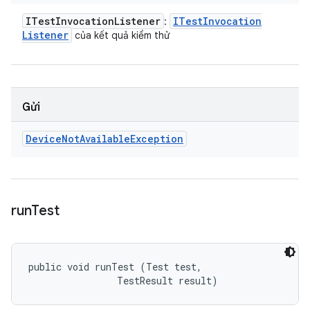
ITest
Invocation
Listener
ITest
Invocation
:
Listener
của kết quả kiểm thử
Gửi
Device
Not
Available
Exception
run
Test
public void runTest (Test test, 

                TestResult result)