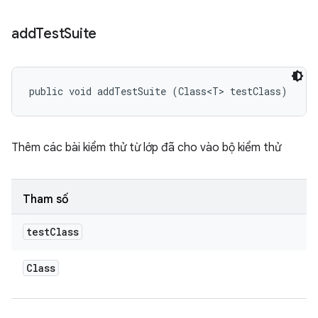
add
Test
Suite
public void addTestSuite (Class<T> testClass)
Thêm các bài kiểm thử từ lớp đã cho vào bộ kiểm thử
Tham số
test
Class
Class