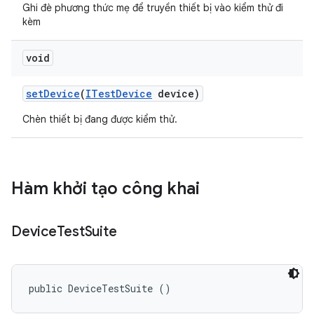
Ghi đè phương thức mẹ để truyền thiết bị vào kiểm thử đi
kèm
void
set
Device
(
ITest
Device
device)
Chèn thiết bị đang được kiểm thử.
Hàm khởi tạo công khai
Device
Test
Suite
public DeviceTestSuite ()