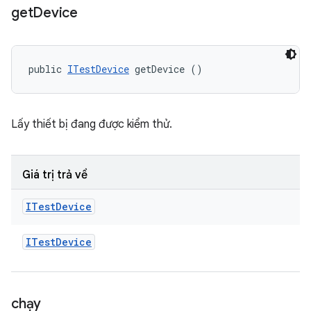
get
Device
public 
ITestDevice
 getDevice ()
Lấy thiết bị đang được kiểm thử.
Giá trị trả về
ITest
Device
ITest
Device
chạy