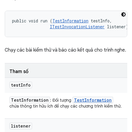
public void run (
TestInformation
 testInfo, 

ITestInvocationListener
 listener)
Chạy các bài kiểm thử và báo cáo kết quả cho trình nghe.
Tham số
test
Info
Test
Information
Test
Information
: Đối tượng
chứa thông tin hữu ích để chạy các chương trình kiểm thử.
listener