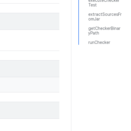
executeChecker
Test
extractSourcesFr
omJar
getCheckerBinar
yPath
runChecker