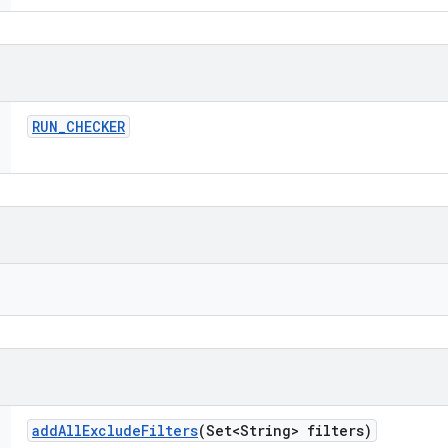
RUN
_
CHECKER
add
All
Exclude
Filters
(Set<String> filters)