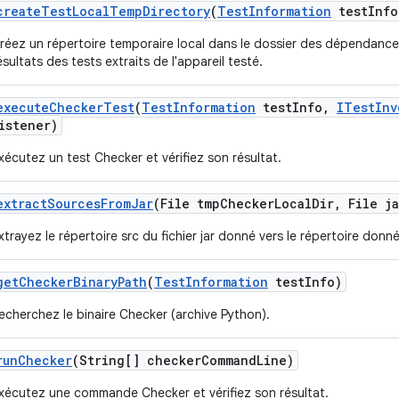
create
Test
Local
Temp
Directory
(
Test
Information
test
Info
réez un répertoire temporaire local dans le dossier des dépendances
ésultats des tests extraits de l'appareil testé.
execute
Checker
Test
(
Test
Information
test
Info
,
ITest
Inv
istener)
xécutez un test Checker et vérifiez son résultat.
extract
Sources
From
Jar
(File tmp
Checker
Local
Dir
,
File ja
xtrayez le répertoire src du fichier jar donné vers le répertoire donné
get
Checker
Binary
Path
(
Test
Information
test
Info)
echerchez le binaire Checker (archive Python).
run
Checker
(String[] checker
Command
Line)
xécutez une commande Checker et vérifiez son résultat.