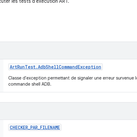
uter les tests d'exécution ART.
Art
Run
Test
.
Adb
Shell
Command
Exception
Classe d'exception permettant de signaler une erreur survenue l
commande shell ADB.
CHECKER
_
PAR
_
FILENAME