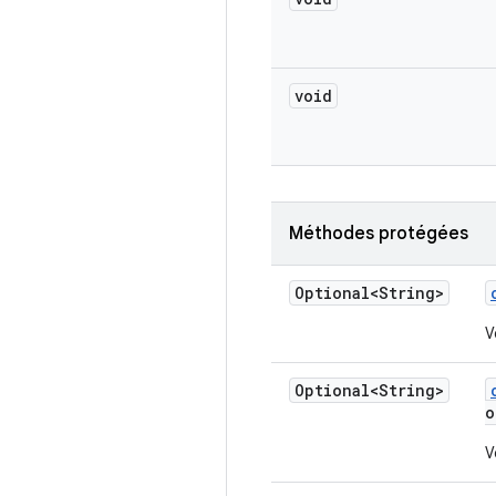
void
Méthodes protégées
Optional<String>
V
Optional<String>
o
V