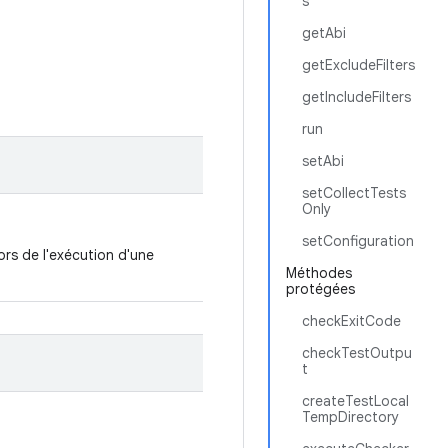
s
getAbi
getExcludeFilters
getIncludeFilters
run
setAbi
setCollectTests
Only
setConfiguration
ors de l'exécution d'une
Méthodes
protégées
checkExitCode
checkTestOutpu
t
createTestLocal
TempDirectory