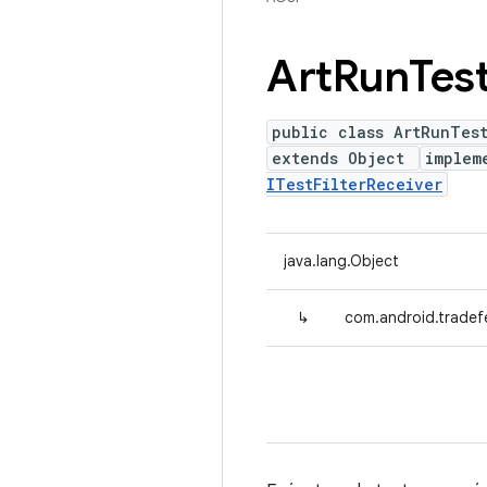
Art
Run
Tes
public class ArtRunTes
extends Object
implem
ITestFilterReceiver
java.lang.Object
↳
com.android.tradef