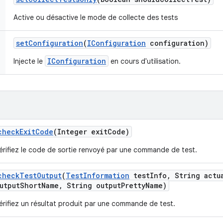
Active ou désactive le mode de collecte des tests
set
Configuration
(
IConfiguration
configuration)
IConfiguration
Injecte le
en cours d'utilisation.
check
Exit
Code
(Integer exit
Code)
érifiez le code de sortie renvoyé par une commande de test.
check
Test
Output
(
Test
Information
test
Info
,
String actu
utput
Short
Name
,
String output
Pretty
Name)
érifiez un résultat produit par une commande de test.