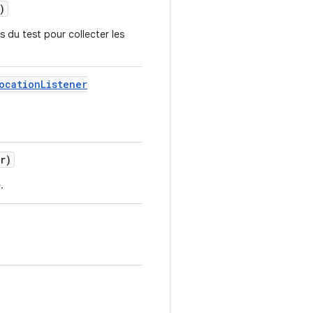
)
 du test pour collecter les
ocation
Listener
r)
.