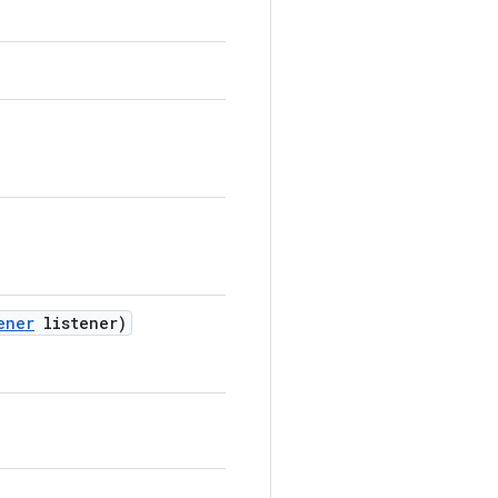
ener
listener)