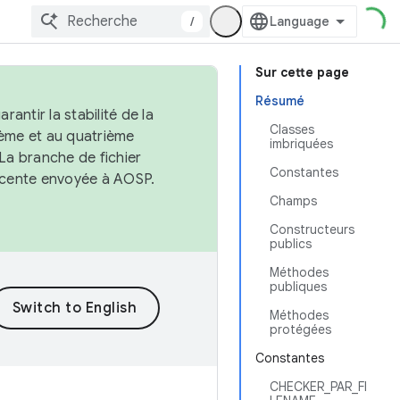
/
Sur cette page
Résumé
antir la stabilité de la
Classes
ème et au quatrième
imbriquées
 La branche de fichier
Constantes
récente envoyée à AOSP.
Champs
Constructeurs
publics
Méthodes
publiques
Méthodes
protégées
Constantes
CHECKER_PAR_FI