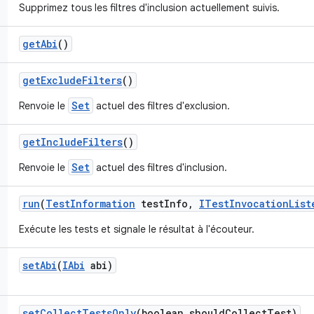
Supprimez tous les filtres d'inclusion actuellement suivis.
get
Abi
()
get
Exclude
Filters
()
Set
Renvoie le
actuel des filtres d'exclusion.
get
Include
Filters
()
Set
Renvoie le
actuel des filtres d'inclusion.
run
(
Test
Information
test
Info
,
ITest
Invocation
List
Exécute les tests et signale le résultat à l'écouteur.
set
Abi
(
IAbi
abi)
set
Collect
Tests
Only
(boolean should
Collect
Test)