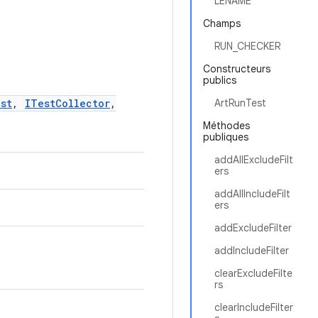
LENAME
Champs
RUN_CHECKER
Constructeurs
publics
st
,
ITestCollector
,
ArtRunTest
Méthodes
publiques
addAllExcludeFilt
ers
addAllIncludeFilt
ers
addExcludeFilter
addIncludeFilter
clearExcludeFilte
rs
clearIncludeFilter