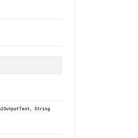
al
Output
Text
,
String