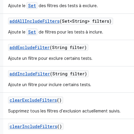
Set
Ajoute le
des filtres des tests à exclure.
add
All
Include
Filters
(Set<String> filters)
Set
Ajoute le
de filtres pour les tests à inclure.
add
Exclude
Filter
(String filter)
Ajoute un filtre pour exclure certains tests.
add
Include
Filter
(String filter)
Ajoute un filtre pour inclure certains tests.
clear
Exclude
Filters
()
Supprimez tous les filtres d'exclusion actuellement suivis.
clear
Include
Filters
()