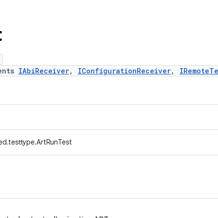
t
t
ents
IAbiReceiver
,
IConfigurationReceiver
,
IRemoteTe
ed.testtype.ArtRunTest