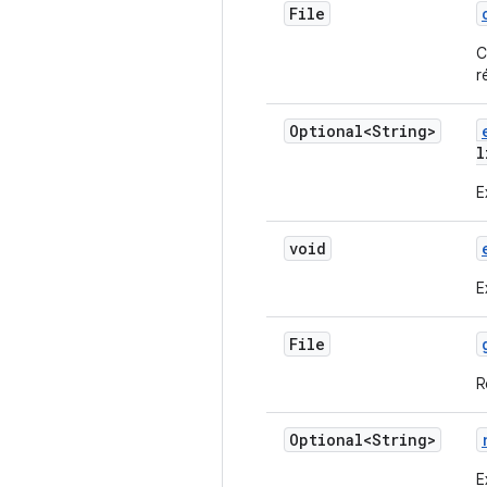
File
C
r
Optional<String>
l
E
void
E
File
R
Optional<String>
E