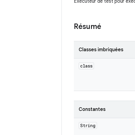
Exécuteur de test pour exéc
Résumé
Classes imbriquées
class
Constantes
String