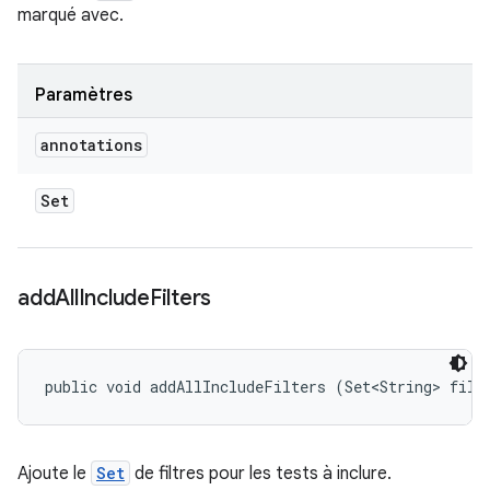
marqué avec.
Paramètres
annotations
Set
add
All
Include
Filters
public void addAllIncludeFilters (Set<String> filt
Ajoute le
Set
de filtres pour les tests à inclure.