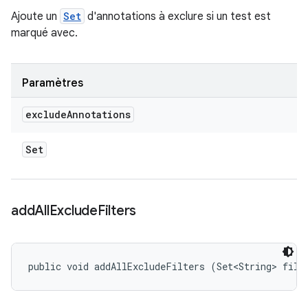
Ajoute un
Set
d'annotations à exclure si un test est
marqué avec.
Paramètres
exclude
Annotations
Set
add
All
Exclude
Filters
public void addAllExcludeFilters (Set<String> filt