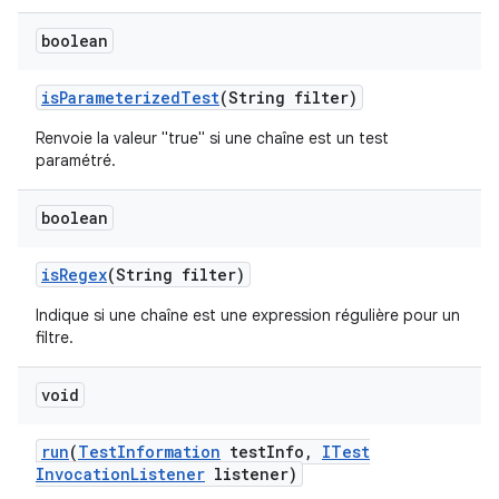
boolean
is
Parameterized
Test
(String filter)
Renvoie la valeur "true" si une chaîne est un test
paramétré.
boolean
is
Regex
(String filter)
Indique si une chaîne est une expression régulière pour un
filtre.
void
run
(
Test
Information
test
Info
,
ITest
Invocation
Listener
listener)