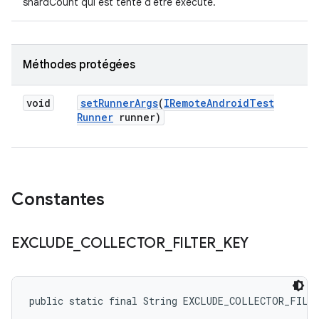
shardCount qui est tenté d'être exécuté.
Méthodes protégées
void
set
Runner
Args
(
IRemote
Android
Test
Runner
runner)
Constantes
EXCLUDE
_
COLLECTOR
_
FILTER
_
KEY
public static final String EXCLUDE_COLLECTOR_FILT