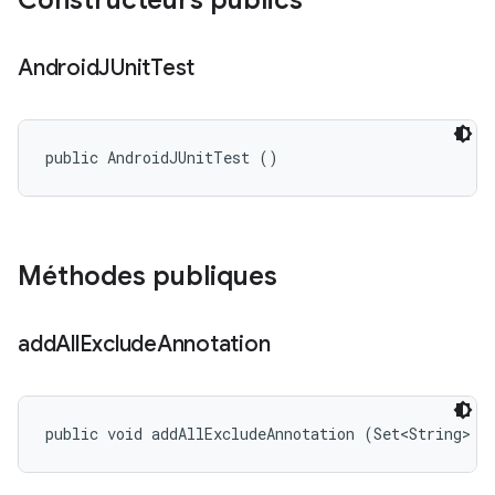
Constructeurs publics
Android
JUnit
Test
public AndroidJUnitTest ()
Méthodes publiques
add
All
Exclude
Annotation
public void addAllExcludeAnnotation (Set<String> e