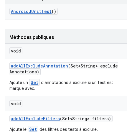
Android
JUnit
Test
()
Méthodes publiques
void
add
All
Exclude
Annotation
(Set<String> exclude
Annotations)
Set
Ajoute un
d'annotations à exclure si un test est
marqué avec.
void
add
All
Exclude
Filters
(Set<String> filters)
Set
Ajoute le
des filtres des tests à exclure.