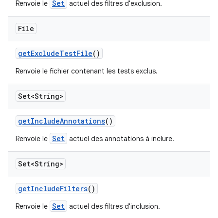
Set
Renvoie le
actuel des filtres d'exclusion.
File
get
Exclude
Test
File
()
Renvoie le fichier contenant les tests exclus.
Set<String>
get
Include
Annotations
()
Set
Renvoie le
actuel des annotations à inclure.
Set<String>
get
Include
Filters
()
Set
Renvoie le
actuel des filtres d'inclusion.