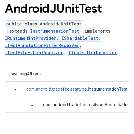
Android
JUnit
Test
public class AndroidJUnitTest
extends
InstrumentationTest
implements
IRuntimeHintProvider
,
IShardableTest
,
ITestAnnotationFilterReceiver
,
ITestFileFilterReceiver
,
ITestFilterReceiver
java.lang.Object
↳
com.android.tradefed.testtype.InstrumentationTest
↳
com.android.tradefed.testtype.AndroidJUnitT