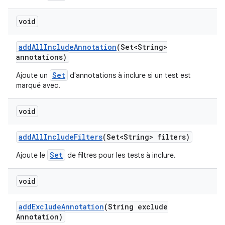
void
add
All
Include
Annotation
(Set<String>
annotations)
Set
Ajoute un
d'annotations à inclure si un test est
marqué avec.
void
add
All
Include
Filters
(Set<String> filters)
Set
Ajoute le
de filtres pour les tests à inclure.
void
add
Exclude
Annotation
(String exclude
Annotation)