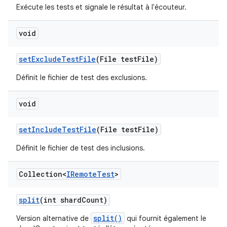
Exécute les tests et signale le résultat à l'écouteur.
void
set
Exclude
Test
File
(File test
File)
Définit le fichier de test des exclusions.
void
set
Include
Test
File
(File test
File)
Définit le fichier de test des inclusions.
Collection<
IRemote
Test
>
split
(int shard
Count)
split()
Version alternative de
qui fournit également le