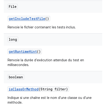
File
get
Include
Test
File
()
Renvoie le fichier contenant les tests inclus.
long
get
Runtime
Hint
()
Renvoie la durée d'exécution attendue du test en
millisecondes.
boolean
is
Class
Or
Method
(String filter)
Indique si une chaîne est le nom d'une classe ou d'une
méthode.