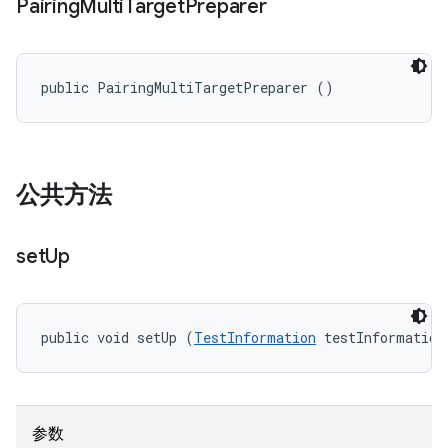
Pairing
Multi
Target
Preparer
public PairingMultiTargetPreparer ()
公共方法
set
Up
public void setUp (
TestInformation
 testInformation
参数