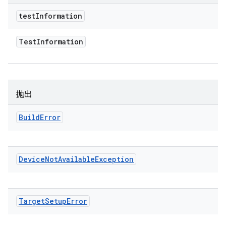
test
Information
Test
Information
抛出
Build
Error
Device
Not
Available
Exception
Target
Setup
Error