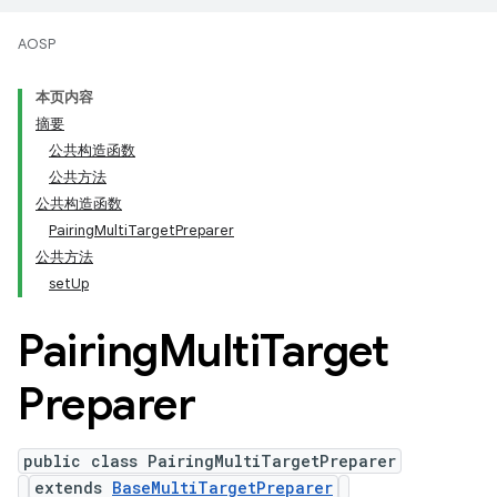
AOSP
本页内容
摘要
公共构造函数
公共方法
公共构造函数
PairingMultiTargetPreparer
公共方法
setUp
Pairing
Multi
Target
Preparer
public class PairingMultiTargetPreparer
extends
BaseMultiTargetPreparer