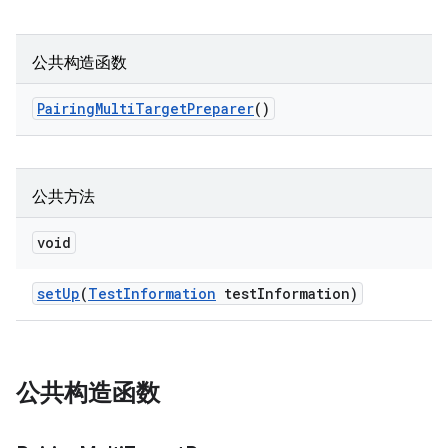
公共构造函数
Pairing
Multi
Target
Preparer
()
公共方法
void
set
Up
(
Test
Information
test
Information)
公共构造函数