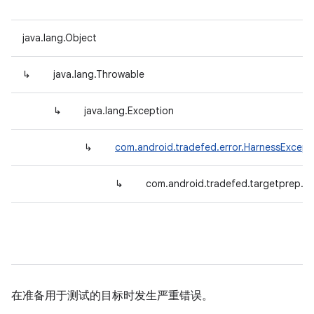
java.lang.Object
↳
java.lang.Throwable
↳
java.lang.Exception
↳
com.android.tradefed.error.HarnessExcept
↳
com.android.tradefed.targetprep.T
在准备用于测试的目标时发生严重错误。