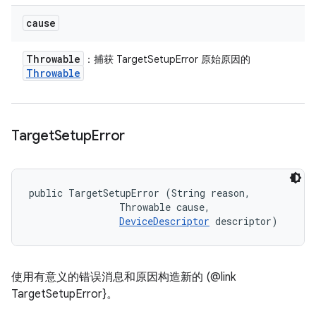
cause
Throwable
：捕获 TargetSetupError 原始原因的
Throwable
Target
Setup
Error
public TargetSetupError (String reason, 

                Throwable cause, 

DeviceDescriptor
 descriptor)
使用有意义的错误消息和原因构造新的 (@link
TargetSetupError}。