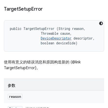
Target
Setup
Error
public TargetSetupError (String reason, 

                Throwable cause, 

DeviceDescriptor
 descriptor, 

                boolean deviceSide)
使用有意义的错误消息和原因构造新的 (@link
TargetSetupError}。
参数
reason