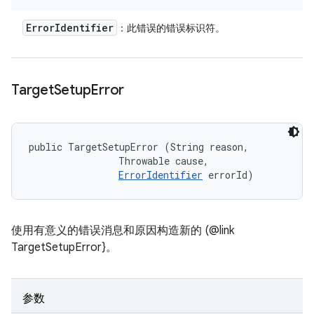
Error
Identifier
：此错误的错误标识符。
Target
Setup
Error
public TargetSetupError (String reason, 

                Throwable cause, 

ErrorIdentifier
 errorId)
使用有意义的错误消息和原因构造新的 (@link
TargetSetupError}。
参数