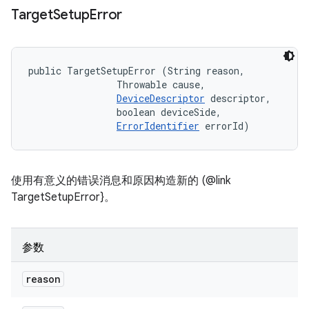
Target
Setup
Error
public TargetSetupError (String reason, 

                Throwable cause, 

DeviceDescriptor
 descriptor, 

                boolean deviceSide, 

ErrorIdentifier
 errorId)
使用有意义的错误消息和原因构造新的 (@link
TargetSetupError}。
参数
reason