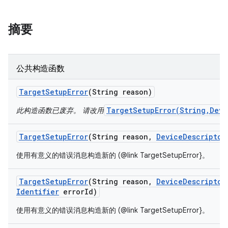
摘要
公共构造函数
Target
Setup
Error
(String reason)
TargetSetupError(String,Devi
此构造函数已废弃。 请改用
Target
Setup
Error
(String reason
,
Device
Descriptor
使用有意义的错误消息构造新的 (@link TargetSetupError}。
Target
Setup
Error
(String reason
,
Device
Descriptor
Identifier
error
Id)
使用有意义的错误消息构造新的 (@link TargetSetupError}。