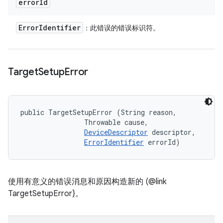
error
Id
Error
Identifier
：此错误的错误标识符。
Target
Setup
Error
public TargetSetupError (String reason, 

                Throwable cause, 

DeviceDescriptor
 descriptor, 

ErrorIdentifier
 errorId)
使用有意义的错误消息和原因构造新的 (@link
TargetSetupError}。