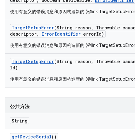
descriptor
,
boolean device
Side
,
Error
Identifier
e
使用有意义的错误消息和原因构造新的 (@link TargetSetupError}
Target
Setup
Error
(String reason
,
Throwable cause
,
descriptor
,
Error
Identifier
error
Id)
使用有意义的错误消息和原因构造新的 (@link TargetSetupError}
Target
Setup
Error
(String reason
,
Throwable cause
,
Id)
使用有意义的错误消息和原因构造新的 (@link TargetSetupError}
公共方法
String
get
Device
Serial
()