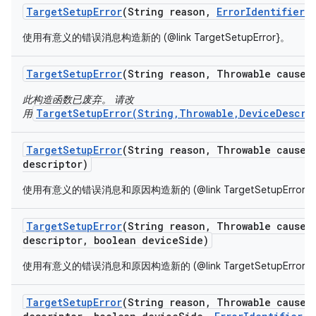
Target
Setup
Error
(String reason
,
Error
Identifier
e
使用有意义的错误消息构造新的 (@link TargetSetupError}。
Target
Setup
Error
(String reason
,
Throwable cause)
此构造函数已废弃。 请改
TargetSetupError(String,Throwable,DeviceDescri
用
Target
Setup
Error
(String reason
,
Throwable cause
,
descriptor)
使用有意义的错误消息和原因构造新的 (@link TargetSetupError}
Target
Setup
Error
(String reason
,
Throwable cause
,
descriptor
,
boolean device
Side)
使用有意义的错误消息和原因构造新的 (@link TargetSetupError}
Target
Setup
Error
(String reason
,
Throwable cause
,