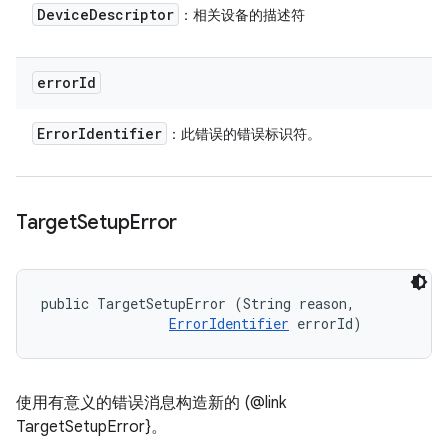
Device
Descriptor
：相关设备的描述符
error
Id
Error
Identifier
：此错误的错误标识符。
Target
Setup
Error
public TargetSetupError (String reason, 

ErrorIdentifier
 errorId)
使用有意义的错误消息构造新的 (@link
TargetSetupError}。