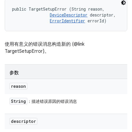
public TargetSetupError (String reason, 

DeviceDescriptor
 descriptor, 

ErrorIdentifier
 errorId)
使用有意义的错误消息构造新的 (@link
TargetSetupError}。
参数
reason
String
：描述错误原因的错误消息
descriptor