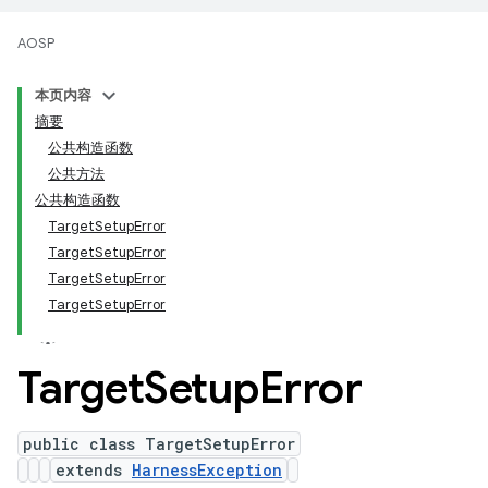
AOSP
本页内容
摘要
公共构造函数
公共方法
公共构造函数
TargetSetupError
TargetSetupError
TargetSetupError
TargetSetupError
Target
Setup
Error
public class TargetSetupError
extends
HarnessException