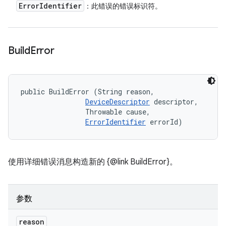
Error
Identifier
：此错误的错误标识符。
Build
Error
public BuildError (String reason, 

DeviceDescriptor
 descriptor, 

                Throwable cause, 

ErrorIdentifier
 errorId)
使用详细错误消息构造新的 {@link BuildError}。
参数
reason