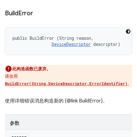
Build
Error
public BuildError (String reason, 

DeviceDescriptor
 descriptor)
此构造函数已废弃。
请改用
。
BuildError(String,DeviceDescriptor,ErrorIdentifier)
使用详细错误消息构造新的 {@link BuildError}。
参数