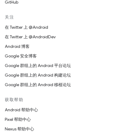
GitHub
关注
在 Twitter 上 @Android
在 Twitter 上 @AndroidDev
Android 博客
Google 安全博客
Google 群组上的 Android 平台论坛
Google 群组上的 Android 构建论坛
Google 群组上的 Android 移植论坛
获取帮助
Android 帮助中心
Pixel 帮助中心
Nexus 帮助中心