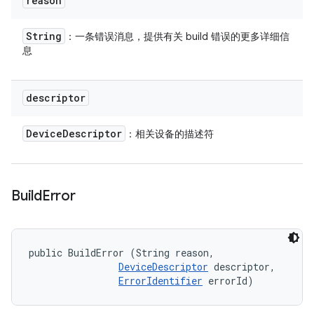
reason
String
：一条错误消息，提供有关 build 错误的更多详细信
息
descriptor
Device
Descriptor
：相关设备的描述符
Build
Error
public BuildError (String reason, 

DeviceDescriptor
 descriptor, 

ErrorIdentifier
 errorId)