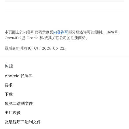
本页面上的内容和代码示例受
内容许可
部分所述许可的限制。Java 和
OpenJDK 是 Oracle 和/或其关联公司的注册商标。
最后更新时间 (UTC)：2026-06-22。
构建
Android 代码库
要求
下载
预览二进制文件
出厂映像
驱动程序二进制文件