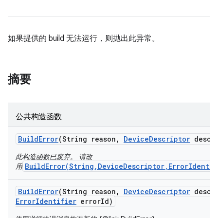
如果提供的 build 无法运行，则抛出此异常。
摘要
公共构造函数
Build
Error
(String reason
,
Device
Descriptor
descri
此构造函数已废弃。 请改
BuildError(String,DeviceDescriptor,ErrorIdentif
用
Build
Error
(String reason
,
Device
Descriptor
descri
Error
Identifier
error
Id)