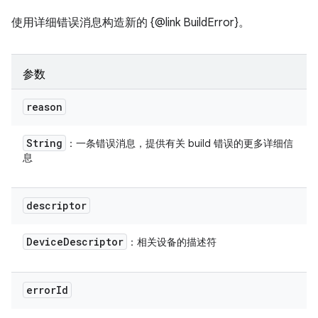
使用详细错误消息构造新的 {@link BuildError}。
参数
reason
String
：一条错误消息，提供有关 build 错误的更多详细信
息
descriptor
Device
Descriptor
：相关设备的描述符
error
Id