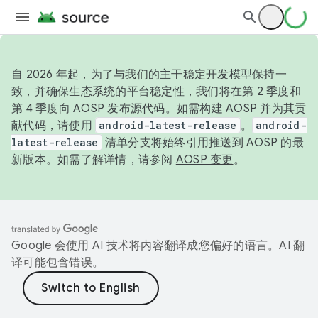
自 2026 年起，为了与我们的主干稳定开发模型保持一
致，并确保生态系统的平台稳定性，我们将在第 2 季度和
第 4 季度向 AOSP 发布源代码。如需构建 AOSP 并为其贡
献代码，请使用
android-latest-release
。
android-
latest-release
清单分支将始终引用推送到 AOSP 的最
新版本。如需了解详情，请参阅
AOSP 变更
。
Google 会使用 AI 技术将内容翻译成您偏好的语言。AI 翻
译可能包含错误。