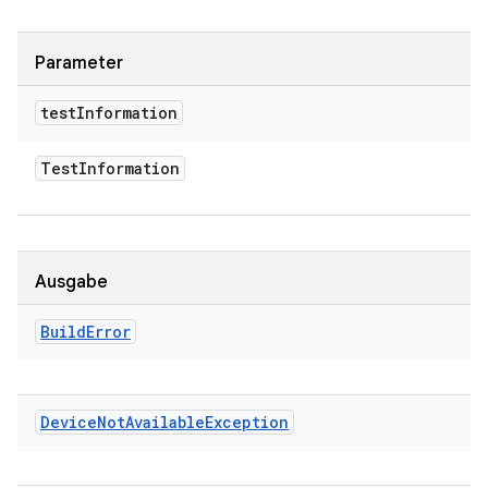
Parameter
test
Information
Test
Information
Ausgabe
Build
Error
Device
Not
Available
Exception