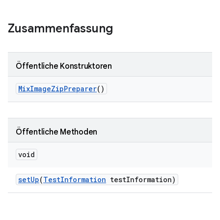
Zusammenfassung
Öffentliche Konstruktoren
Mix
Image
Zip
Preparer
()
Öffentliche Methoden
void
set
Up
(
Test
Information
test
Information)