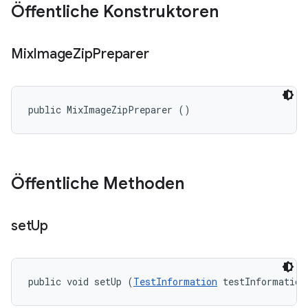
Öffentliche Konstruktoren
Mix
Image
Zip
Preparer
public MixImageZipPreparer ()
Öffentliche Methoden
set
Up
public void setUp (
TestInformation
 testInformation