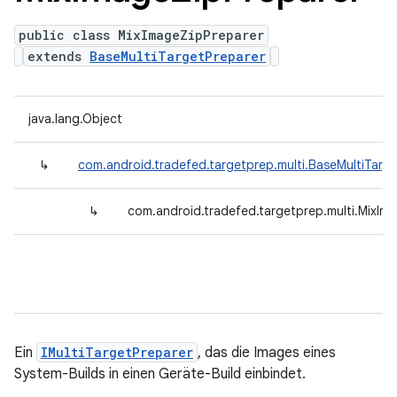
public class MixImageZipPreparer
extends
BaseMultiTargetPreparer
java.lang.Object
↳
com.android.tradefed.targetprep.multi.BaseMultiTarg
↳
com.android.tradefed.targetprep.multi.MixIm
Ein
IMultiTargetPreparer
, das die Images eines
System-Builds in einen Geräte-Build einbindet.