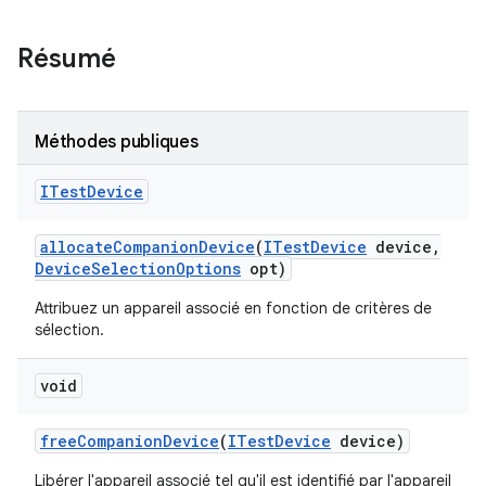
Résumé
Méthodes publiques
ITest
Device
allocate
Companion
Device
(
ITest
Device
device
,
Device
Selection
Options
opt)
Attribuez un appareil associé en fonction de critères de
sélection.
void
free
Companion
Device
(
ITest
Device
device)
Libérer l'appareil associé tel qu'il est identifié par l'appareil