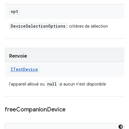
opt
Device
Selection
Options
: critères de sélection
Renvoie
ITest
Device
null
l'appareil alloué ou
si aucun n'est disponible
free
Companion
Device