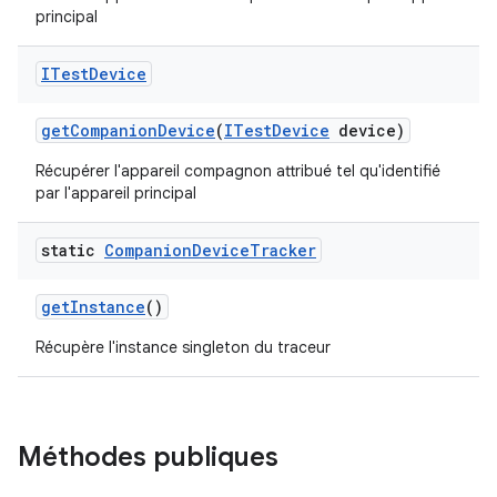
principal
ITest
Device
get
Companion
Device
(
ITest
Device
device)
Récupérer l'appareil compagnon attribué tel qu'identifié
par l'appareil principal
static
Companion
Device
Tracker
get
Instance
()
Récupère l'instance singleton du traceur
Méthodes publiques