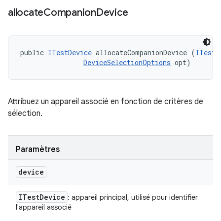
allocate
Companion
Device
public 
ITestDevice
 allocateCompanionDevice (
ITestD
DeviceSelectionOptions
 opt)
Attribuez un appareil associé en fonction de critères de
sélection.
Paramètres
device
ITest
Device
: appareil principal, utilisé pour identifier
l'appareil associé