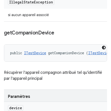
Illegal
State
Exception
si aucun appareil associé
get
Companion
Device
public 
ITestDevice
 getCompanionDevice (
ITestDevice
Récupérer l'appareil compagnon attribué tel qu'identifié
par l'appareil principal
Paramètres
device