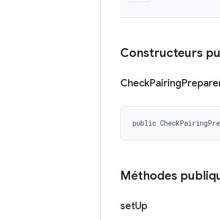
Constructeurs pu
Check
Pairing
Prepare
public CheckPairingPr
Méthodes publiq
set
Up