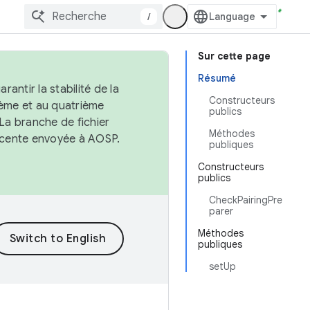
/
Sur cette page
Résumé
antir la stabilité de la
Constructeurs
ème et au quatrième
publics
 La branche de fichier
Méthodes
récente envoyée à AOSP.
publiques
Constructeurs
publics
CheckPairingPre
parer
Méthodes
publiques
setUp