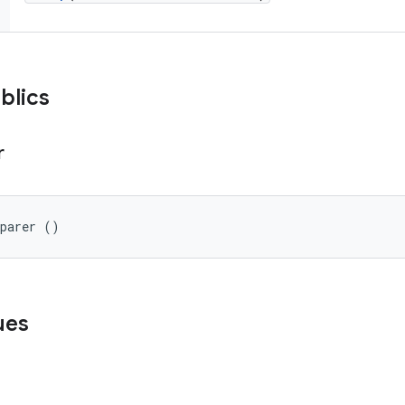
blics
r
eparer ()
ues