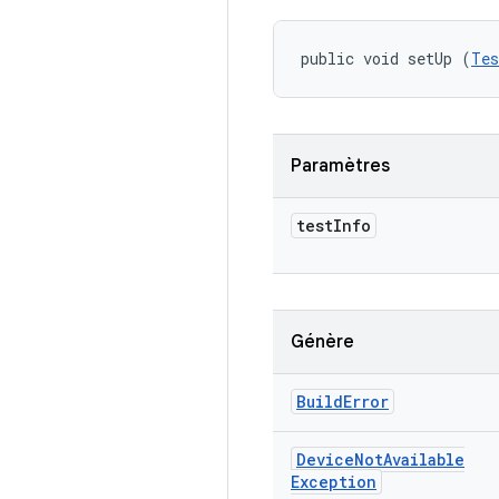
public void setUp (
Tes
Paramètres
test
Info
Génère
Build
Error
Device
Not
Available
Exception