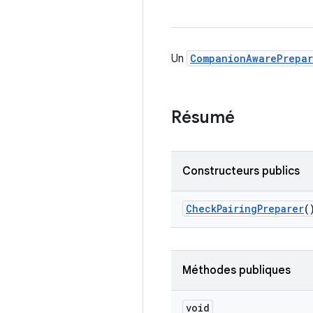
Un
CompanionAwarePrepar
Résumé
Constructeurs publics
Check
Pairing
Preparer
(
Méthodes publiques
void