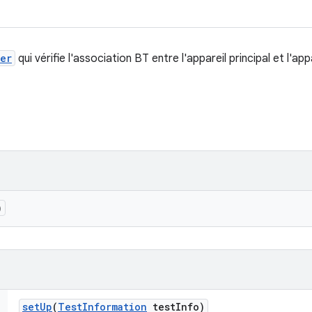
er
qui vérifie l'association BT entre l'appareil principal et l'ap
)
set
Up
(
Test
Information
test
Info)