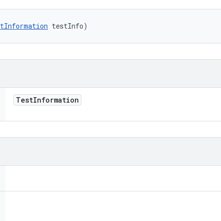
tInformation
 testInfo)
Test
Information