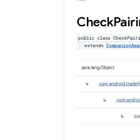
Check
Pair
public class CheckPair
extends
CompanionAwa
java.lang.Object
↳
com.android.tradef
↳
com.androi
↳
co