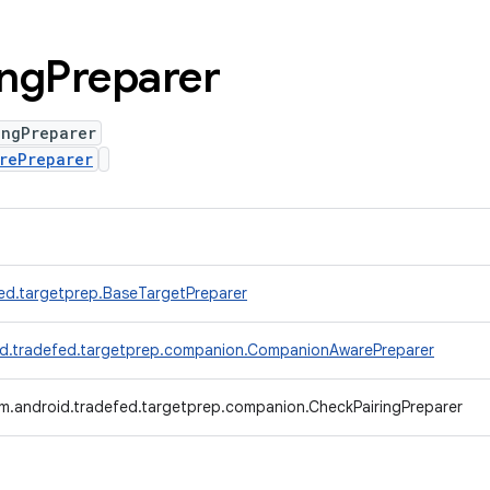
ing
Preparer
ingPreparer
rePreparer
ed.targetprep.BaseTargetPreparer
d.tradefed.targetprep.companion.CompanionAwarePreparer
m.android.tradefed.targetprep.companion.CheckPairingPreparer