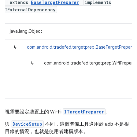
extends
BaseTargetPreparer
implements
IExternalDependency
java.lang.Object
↳
com.android.tradefed.targetprep.BaseTargetPreparer
↳
com.android.tradefed.targetprep.WifiPreparer
視需要設定裝置上的 Wi-Fi
ITargetPreparer
。
與
DeviceSetup
不同，這個準備工具適用於 adb 不是根
目錄的情況，也就是使用者建構版本。