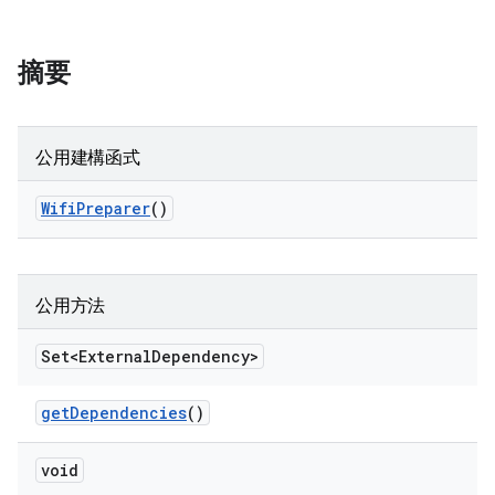
摘要
公用建構函式
Wifi
Preparer
()
公用方法
Set<External
Dependency>
get
Dependencies
()
void