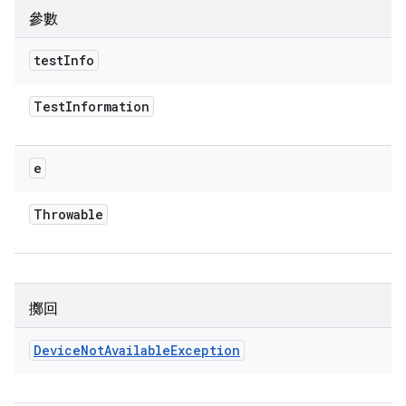
參數
test
Info
Test
Information
e
Throwable
擲回
Device
Not
Available
Exception