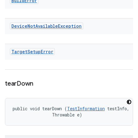
Build
Error
Device
Not
Available
Exception
Target
Setup
Error
tear
Down
public void tearDown (
TestInformation
 testInfo, 

                Throwable e)