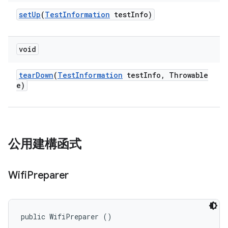
set
Up
(
Test
Information
test
Info)
void
tear
Down
(
Test
Information
test
Info
,
Throwable
e)
公用建構函式
Wifi
Preparer
public WifiPreparer ()