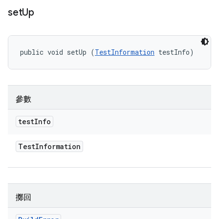
set
Up
public void setUp (
TestInformation
 testInfo)
參數
test
Info
Test
Information
擲回