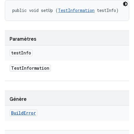
public void setUp (
TestInformation
 testInfo)
Paramètres
test
Info
Test
Information
Génère
Build
Error