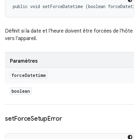
public void setForceDatetime (boolean forceDatetim
Définit si la date et l'heure doivent être forcées de l'hôte
vers l'appareil.
Paramètres
force
Datetime
boolean
set
Force
Setup
Error