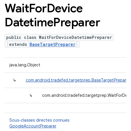
Wait
For
Device
Datetime
Preparer
public class WaitForDeviceDatetimePreparer
extends
BaseTargetPreparer
java.lang.Object
↳
com.android.tradefed.targetprep.BaseTargetPreparer
↳
com.android.tradefed.targetprep.WaitForDev
Sous-classes directes connues
GoogleAccountPreparer