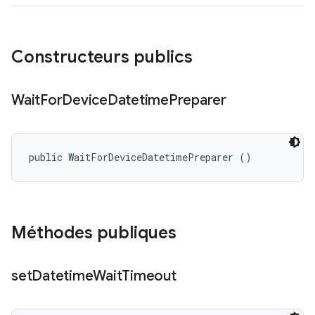
Constructeurs publics
Wait
For
Device
Datetime
Preparer
public WaitForDeviceDatetimePreparer ()
Méthodes publiques
set
Datetime
Wait
Timeout