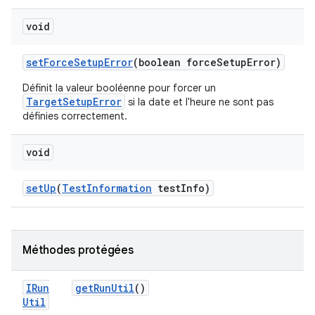
void
set
Force
Setup
Error
(boolean force
Setup
Error)
Définit la valeur booléenne pour forcer un
TargetSetupError
si la date et l'heure ne sont pas
définies correctement.
void
set
Up
(
Test
Information
test
Info)
Méthodes protégées
IRun
get
Run
Util
()
Util