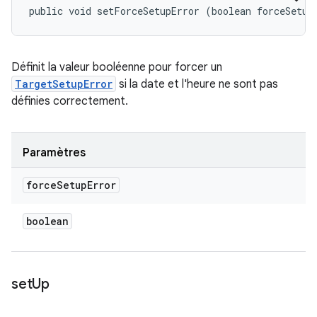
public void setForceSetupError (boolean forceSetup
Définit la valeur booléenne pour forcer un
TargetSetupError
si la date et l'heure ne sont pas
définies correctement.
Paramètres
force
Setup
Error
boolean
set
Up