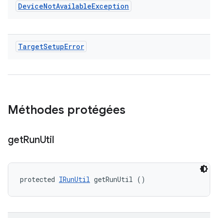
Device
Not
Available
Exception
Target
Setup
Error
Méthodes protégées
get
Run
Util
protected 
IRunUtil
 getRunUtil ()