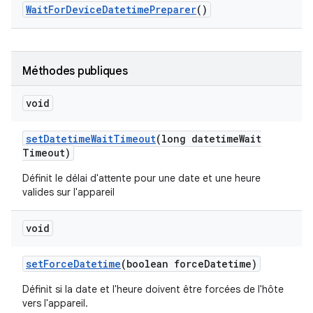
Wait
For
Device
Datetime
Preparer
()
Méthodes publiques
void
set
Datetime
Wait
Timeout
(long datetime
Wait
Timeout)
Définit le délai d'attente pour une date et une heure
valides sur l'appareil
void
set
Force
Datetime
(boolean force
Datetime)
Définit si la date et l'heure doivent être forcées de l'hôte
vers l'appareil.