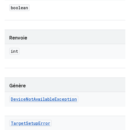
boolean
Renvoie
int
Génère
Device
Not
Available
Exception
Target
Setup
Error