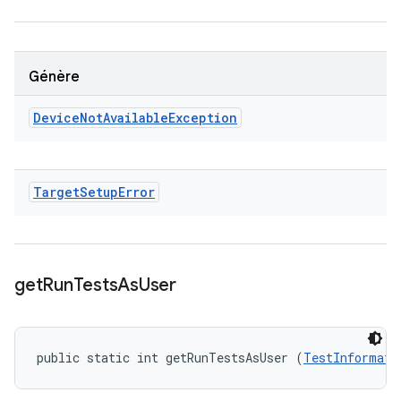
Génère
Device
Not
Available
Exception
Target
Setup
Error
get
Run
Tests
As
User
public static int getRunTestsAsUser (
TestInformati