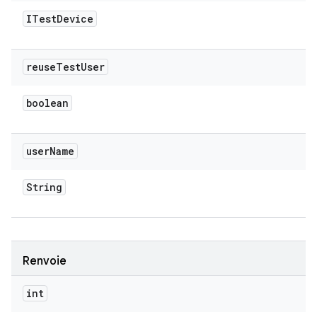
ITest
Device
reuse
Test
User
boolean
user
Name
String
Renvoie
int