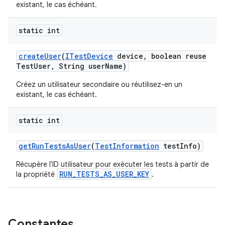
existant, le cas échéant.
static int
create
User
(
ITest
Device
device
,
boolean reuse
Test
User
,
String user
Name)
Créez un utilisateur secondaire ou réutilisez-en un
existant, le cas échéant.
static int
get
Run
Tests
As
User
(
Test
Information
test
Info)
Récupère l'ID utilisateur pour exécuter les tests à partir de
RUN_TESTS_AS_USER_KEY
la propriété
.
Constantes