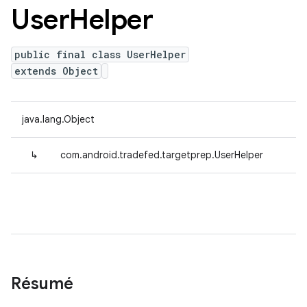
User
Helper
public final class UserHelper
extends Object
java.lang.Object
↳
com.android.tradefed.targetprep.UserHelper
Résumé