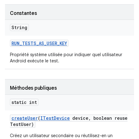
Constantes
String
RUN
_
TESTS
_
AS
_
USER
_
KEY
Propriété système utilisée pour indiquer quel utilisateur
Android exécute le test.
Méthodes publiques
static int
create
User
(
ITest
Device
device
,
boolean reuse
Test
User)
Créez un utilisateur secondaire ou réutilisez-en un