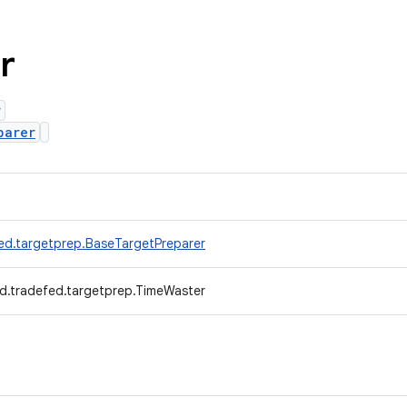
r
r
parer
ed.targetprep.BaseTargetPreparer
d.tradefed.targetprep.TimeWaster