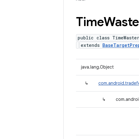
Time
Waste
public class TimeWaste
extends
BaseTargetPre
java.lang.Object
↳
com.android.tradef
↳
com.androi