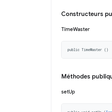
Constructeurs pu
Time
Waster
public TimeWaster ()
Méthodes publiq
set
Up