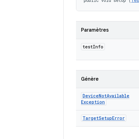
public void setUp (
Tes
Paramètres
test
Info
Génère
Device
Not
Available
Exception
Target
Setup
Error