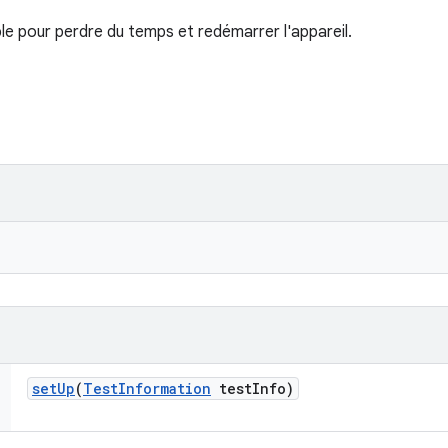
le pour perdre du temps et redémarrer l'appareil.
set
Up
(
Test
Information
test
Info)