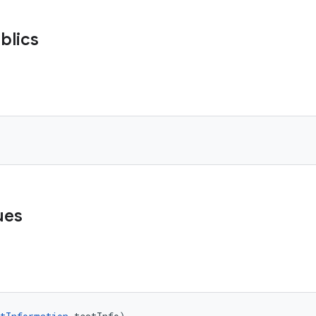
blics
ues