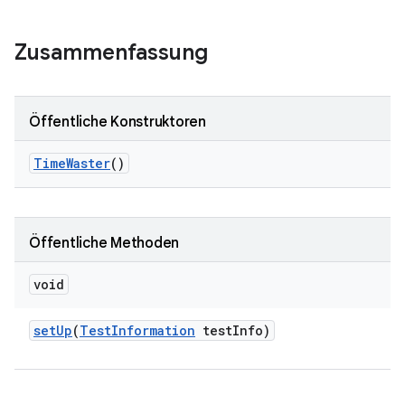
Zusammenfassung
Öffentliche Konstruktoren
Time
Waster
()
Öffentliche Methoden
void
set
Up
(
Test
Information
test
Info)