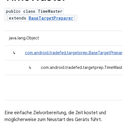
public class TimeWaster
extends
BaseTargetPreparer
java.lang.Object
↳
com.android.tradefed.targetprep.BaseTargetPreparer
↳
com.android.tradefed.targetprep.TimeWaster
Eine einfache Zielvorbereitung, die Zeit kostet und
möglicherweise zum Neustart des Geräts führt.