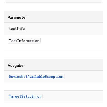
Parameter
test
Info
Test
Information
Ausgabe
Device
Not
Available
Exception
Target
Setup
Error