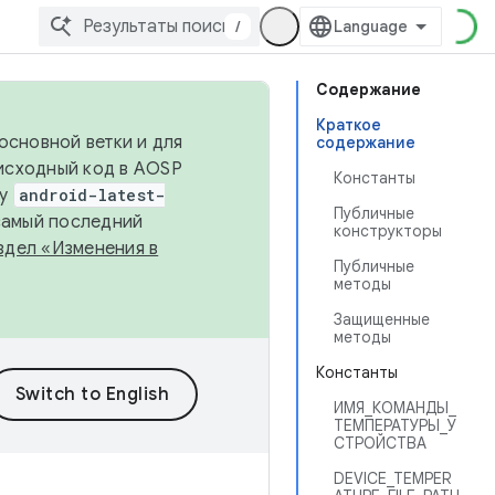
/
Содержание
Краткое
основной ветки и для
содержание
исходный код в AOSP
Константы
ку
android-latest-
Публичные
 самый последний
конструкторы
здел «Изменения в
Публичные
методы
Защищенные
методы
Константы
ИМЯ_КОМАНДЫ_
ТЕМПЕРАТУРЫ_У
СТРОЙСТВА
DEVICE_TEMPER