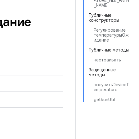
ATURE_FILE_PATH
_NAME
Публичные
дание
конструкторы
Регулирование
температурыОж
идание
Публичные методы
настраивать
Защищенные
методы
получитьDeviceT
emperature
getRunUtil