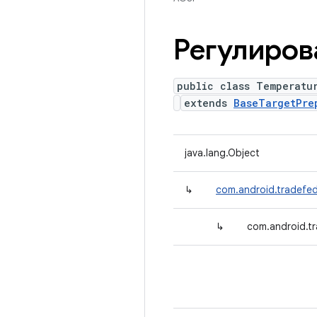
Регулиро
public class Temperatu
extends
BaseTargetPre
java.lang.Object
↳
com.android.tradefed
↳
com.android.tr