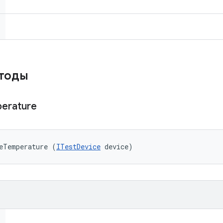
етоды
erature
eTemperature (
ITestDevice
 device)