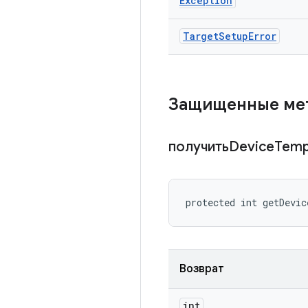
Exception
Target
Setup
Error
Защищенные м
получитьDevice
Temp
protected int getDevic
Возврат
int