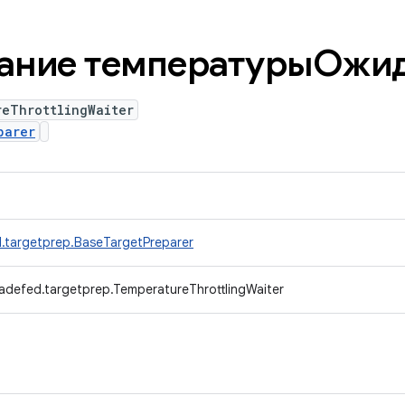
вание температурыОжи
reThrottlingWaiter
parer
.targetprep.BaseTargetPreparer
adefed.targetprep.TemperatureThrottlingWaiter