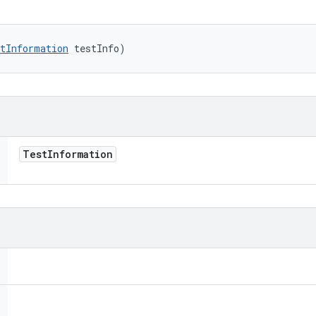
tInformation
 testInfo)
Test
Information