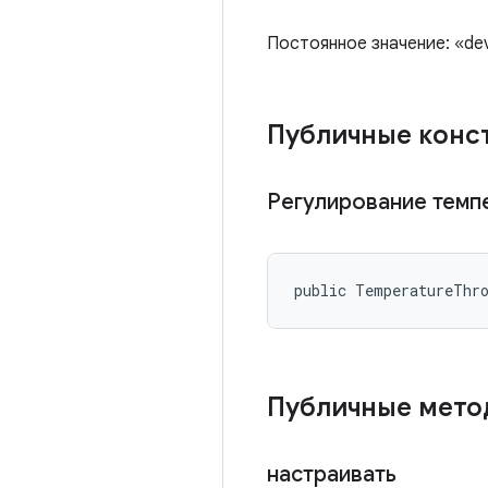
Постоянное значение: «dev
Публичные конс
Регулирование тем
public TemperatureThr
Публичные мет
настраивать