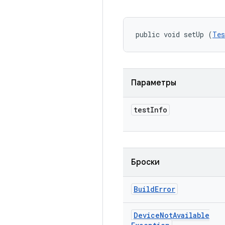
public void setUp (
Tes
Параметры
test
Info
Броски
Build
Error
Device
Not
Available