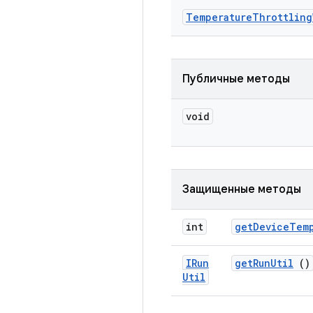
Temperature
Throttling
Публичные методы
void
Защищенные методы
int
get
Device
Tem
IRun
get
Run
Util
()
Util