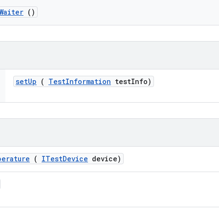
Waiter
()
set
Up
(
Test
Information
test
Info)
perature
(
ITest
Device
device)