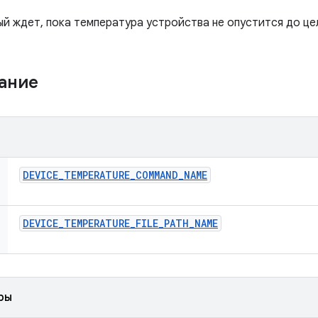
ый ждет, пока температура устройства не опустится до це
жание
DEVICE
_
TEMPERATURE
_
COMMAND
_
NAME
DEVICE
_
TEMPERATURE
_
FILE
_
PATH
_
NAME
ры