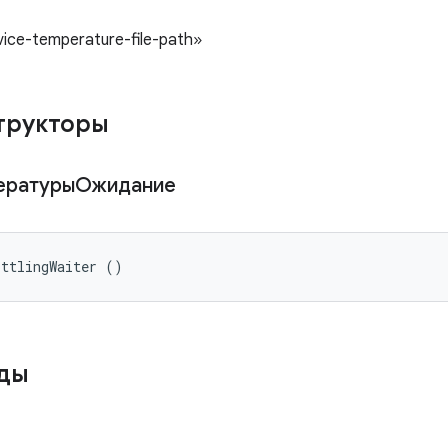
ice-temperature-file-path»
трукторы
пературыОжидание
ottlingWaiter ()
оды