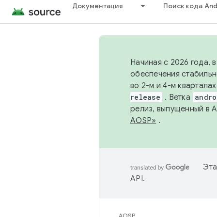
Документация
Поиск кода And
Начиная с 2026 года, 
обеспечения стабильн
во 2-м и 4-м квартала
release
. Ветка
andro
релиз, выпущенный в 
AOSP»
.
Эта
API
.
AOSP