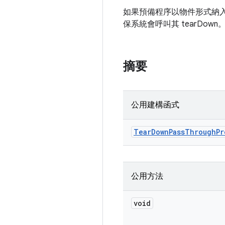
如果預備程序以物件形式納
保系統會呼叫其 tearDown
摘要
公用建構函式
Tear
Down
Pass
Through
Pr
公用方法
void