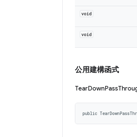
void
void
公用建構函式
Tear
Down
Pass
Throu
public TearDownPassTh