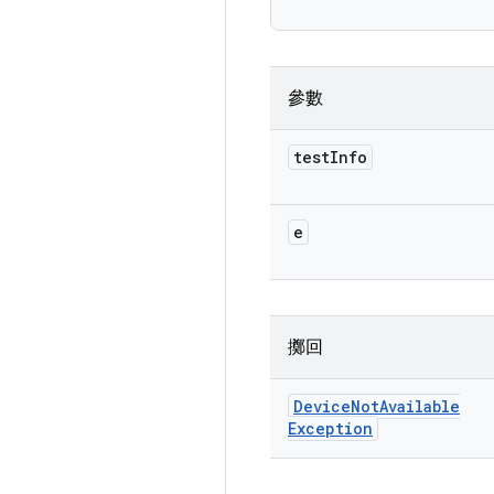
參數
test
Info
e
擲回
Device
Not
Available
Exception