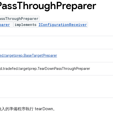
Pass
Through
Preparer
assThroughPreparer
parer
implements
IConfigurationReceiver
ed.targetprep.BaseTargetPreparer
d.tradefed.targetprep.TearDownPassThroughPreparer
的準備程序執行 tearDown。