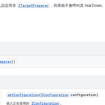
入設定而非
ITargetPreparer
，則系統不會呼叫其 tearDo
。
eparer
()
set
Configuration
(
IConfiguration
configuration)
IConfiguration
插入正在使用的
。