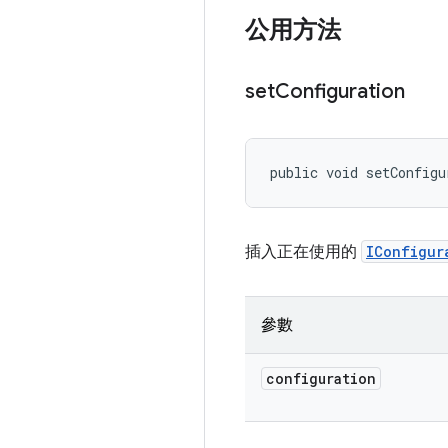
公用方法
set
Configuration
public void setConfigu
插入正在使用的
IConfigur
參數
configuration