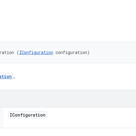
ration (
IConfiguration
 configuration)
ation
。
IConfiguration