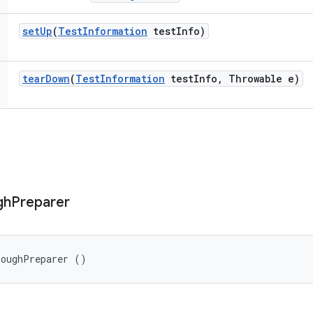
set
Up
(
Test
Information
test
Info)
tear
Down
(
Test
Information
test
Info
,
Throwable e)
gh
Preparer
roughPreparer ()