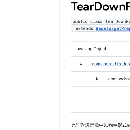
Tear
Down
public class TearDownP
extends
BaseTargetPre
java.lang.Object
↳
com.android.tradef
↳
com.androi
允許對設定檔中以物件形式納入