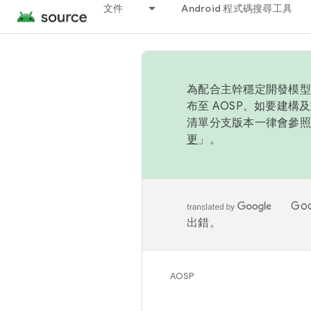
文件
Android 程式碼搜尋工具
為配合主幹穩定開發模型，
布至 AOSP。如要建構及
清單分支版本一律會參照推
更
」。
Go
出錯。
AOSP