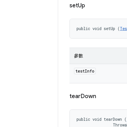
set
Up
public void setUp (
Tes
參數
test
Info
tear
Down
public void tearDown (
                Throwa