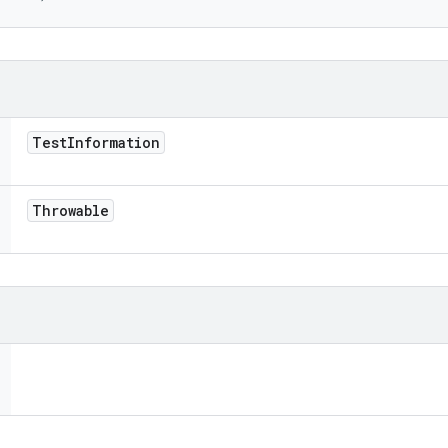
Test
Information
Throwable