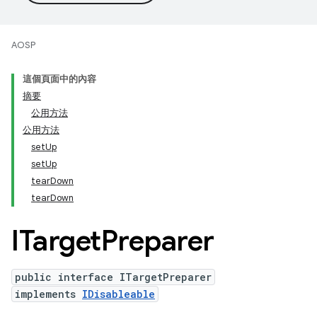
AOSP
這個頁面中的內容
摘要
公用方法
公用方法
setUp
setUp
tearDown
tearDown
ITarget
Preparer
public interface ITargetPreparer
implements
IDisableable