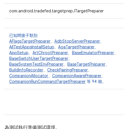
com.android.tradefed.targetprep.ITargetPreparer
已知間接子類別
AFlagsTargetPreparer
、
AdbStopServerPreparer
、
AllTestAppsInstallSetup
、
AoaTargetPreparer
、
AppSetup
、
ArtChrootPreparer
、
BaseEmulatorPreparer
、
BaseSwitchUserTargetPreparer
、
BaseSystemTestEnvPreparer
、
BaseTargetPreparer
、
BuildInfoRecorder
、
CheckPairingPreparer
、
CompanionAllocator
、
CompanionAwarePreparer
、
CompanionRunCommandTargetPreparer
等 94 個。
為測試執行準備測試環境。