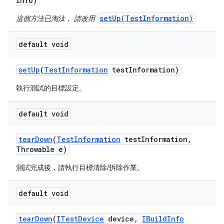
Info)
setUp(TestInformation)
這個方法已淘汰， 請改用
default void
set
Up
(
Test
Information
test
Information)
執行測試的目標設定。
default void
tear
Down
(
Test
Information
test
Information
,
Throwable e)
測試完成後，請執行目標清除/拆除作業。
default void
tear
Down
(
ITest
Device
device
,
IBuild
Info