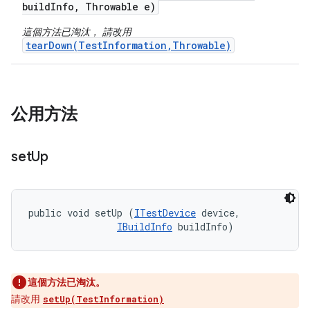
build
Info
,
Throwable e)
這個方法已淘汰， 請改用
tearDown(TestInformation,Throwable)
公用方法
set
Up
public void setUp (
ITestDevice
 device, 

IBuildInfo
 buildInfo)
這個方法已淘汰。
請改用
setUp(TestInformation)