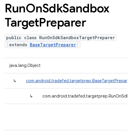
Run
On
Sdk
Sandbox
Target
Preparer
public class RunOnSdkSandboxTargetPreparer
extends
BaseTargetPreparer
java.lang.Object
↳
com.android.tradefed.targetprep.BaseTargetPreparer
↳
com.android.tradefed.targetprep.RunOnSdkS