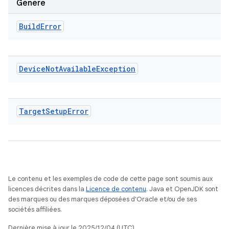
Génère
Build
Error
Device
Not
Available
Exception
Target
Setup
Error
Le contenu et les exemples de code de cette page sont soumis aux
licences décrites dans la
Licence de contenu
. Java et OpenJDK sont
des marques ou des marques déposées d'Oracle et/ou de ses
sociétés affiliées.
Dernière mise à jour le 2025/12/04 (UTC).