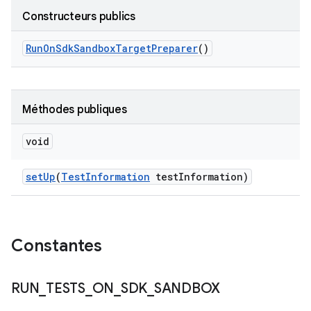
Constructeurs publics
Run
On
Sdk
Sandbox
Target
Preparer
()
Méthodes publiques
void
set
Up
(
Test
Information
test
Information)
Constantes
RUN
_
TESTS
_
ON
_
SDK
_
SANDBOX