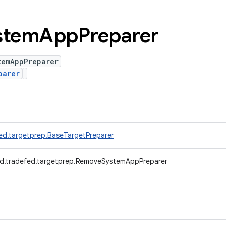
stem
App
Preparer
temAppPreparer
parer
ed.targetprep.BaseTargetPreparer
d.tradefed.targetprep.RemoveSystemAppPreparer