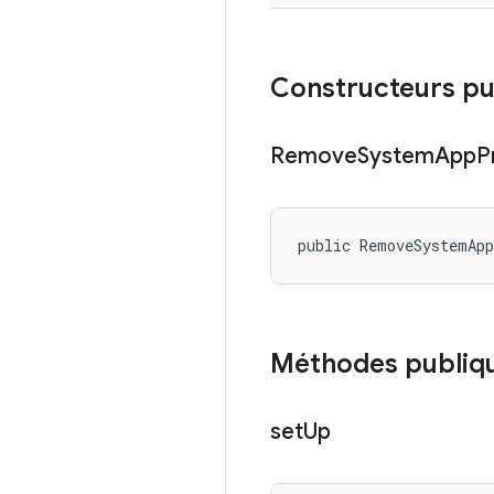
Constructeurs pu
Remove
System
App
P
public RemoveSystemAp
Méthodes publiq
set
Up