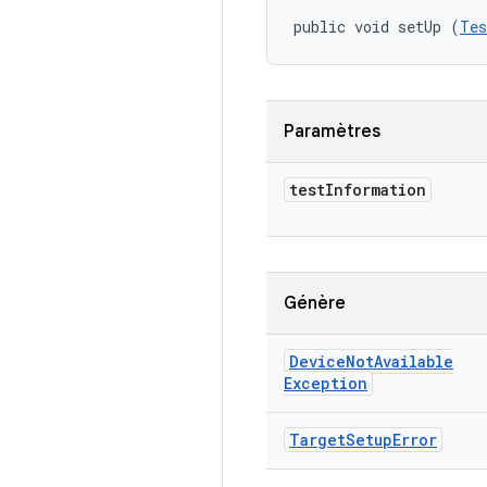
public void setUp (
Tes
Paramètres
test
Information
Génère
Device
Not
Available
Exception
Target
Setup
Error