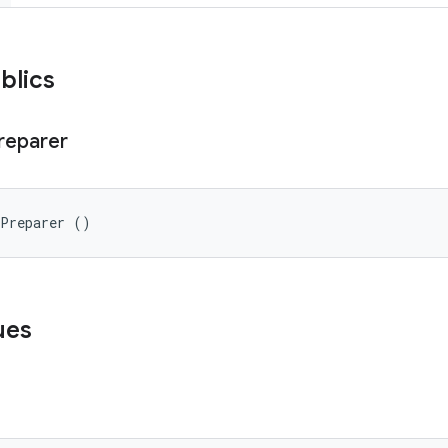
blics
reparer
pPreparer ()
ues