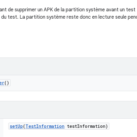
nt de supprimer un APK de la partition système avant un test 
du test. La partition système reste donc en lecture seule pend
er
()
set
Up
(
Test
Information
test
Information)