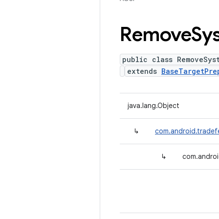
Remove
Sy
public class RemoveSys
extends
BaseTargetPre
java.lang.Object
↳
com.android.tradef
↳
com.androi