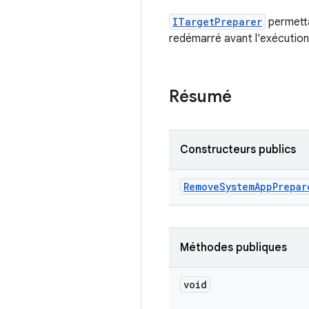
ITargetPreparer
permetta
redémarré avant l'exécution 
Résumé
Constructeurs publics
Remove
System
App
Prepar
Méthodes publiques
void