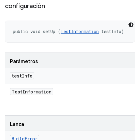
configuración
public void setUp (
TestInformation
 testInfo)
Parámetros
test
Info
Test
Information
Lanza
Build
Error