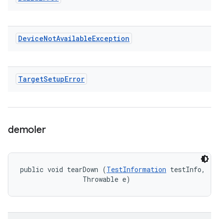
Device
Not
Available
Exception
Target
Setup
Error
demoler
public void tearDown (
TestInformation
 testInfo, 

                Throwable e)