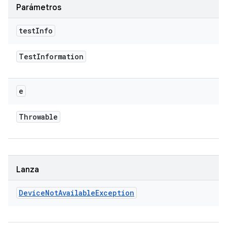
Parámetros
test
Info
Test
Information
e
Throwable
Lanza
Device
Not
Available
Exception