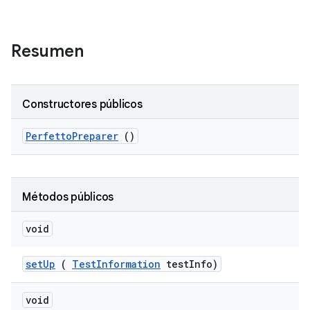
Resumen
Constructores públicos
Perfetto
Preparer
()
Métodos públicos
void
set
Up
(
Test
Information
test
Info)
void