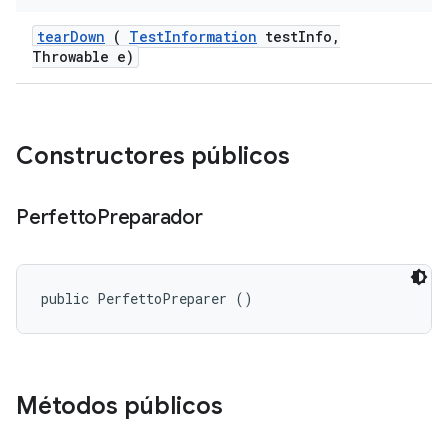
tear
Down
(
Test
Information
test
Info
,
Throwable e)
Constructores públicos
Perfetto
Preparador
public PerfettoPreparer ()
Métodos públicos