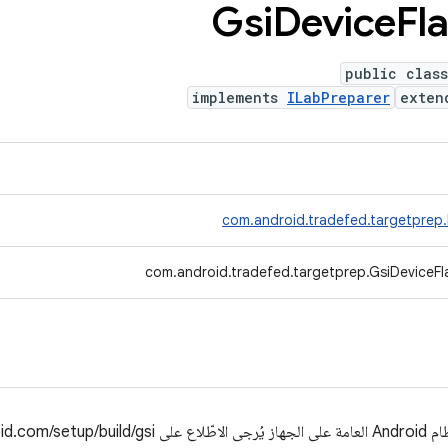
Gsi
Device
Fl
public clas
implements
ILabPreparer
exte
com.android.tradefed.targetprep
com.android.tradefed.targetprep.GsiDeviceFl