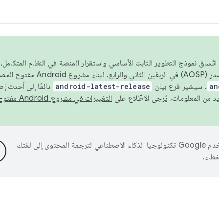
 عام 2026، ولضمان اتّساق نموذج التطوير الثابت الأساسي واستقرار المنصة في النظام المت
an
. سيشير فرع بيان
android-latest-release
دائمًا إلى أحدث إ
التغييرات في مشروع Android مفتوح المصدر
تستخدم Google تكنولوجيا الذكاء الاصطناعي لترجمة المحتوى إلى لغتك
خطاء.