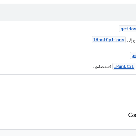
get
Ho
IHostOptions
ع إلى
g
IRunUtil
لاستخدامها.
Gs