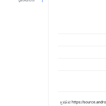
getRunUtil
أداة إعداد الجهاز التي تُثبِّت صورة نظام Android العامة على الجهاز يُرجى الاطّلاع على https://source.android.com/setup/build/gsi للاطّلاع