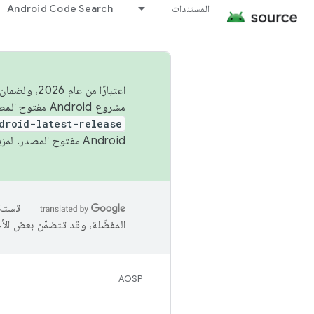
المستندات
Android Code Search
اعتبارًا من
مشروع Android مفتوح المصدر (AOSP) في الربعَين الثاني والرابع. لبناء مشروع Android مفتوح المصدر والمساهمة فيه، استخدِم
droid-latest-release
Android مفتوح المصدر. لمزيد من المعلومات، يُرجى الاطّلاع على
المفضّلة، وقد تتضمّن بعض الأ
AOSP