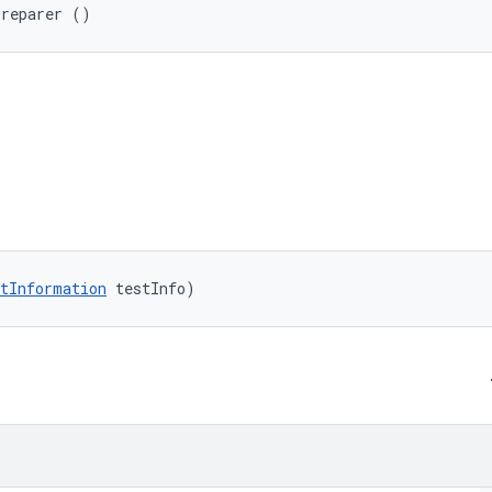
Preparer ()
tInformation
 testInfo)