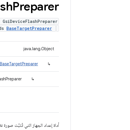
ash
Preparer
s GsiDeviceFlashPreparer
nds
BaseTargetPreparer
java.lang.Object
.BaseTargetPreparer
↳
ashPreparer
↳