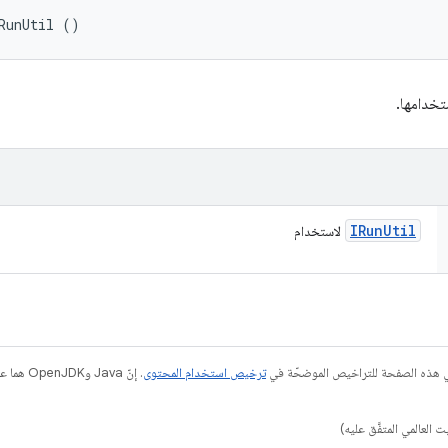
RunUtil ()
خدامها.
IRun
Util
لاستخدام
في هذه الصفحة للتراخيص الموضحّة في
ترخيص استخدام المحتوى