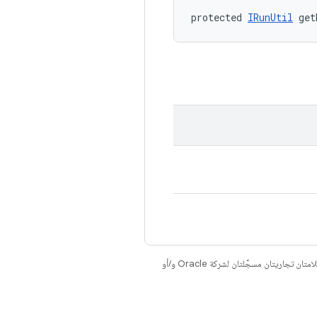
protected 
IRunUtil
 get
. إنّ Java وOpenJDK هما علامتان تجاريتان مسجَّلتان لشركة Oracle و/أو