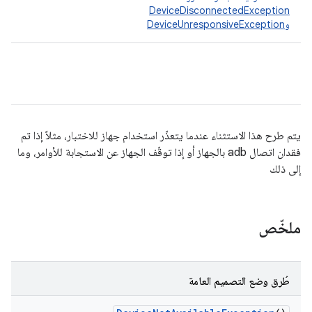
DeviceDisconnectedException
و
DeviceUnresponsiveException
يتم طرح هذا الاستثناء عندما يتعذّر استخدام جهاز للاختبار، مثلاً إذا تم
فقدان اتصال adb بالجهاز أو إذا توقّف الجهاز عن الاستجابة للأوامر، وما
إلى ذلك
ملخّص
طُرق وضع التصميم العامة