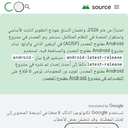
اعتبارًا من عام 2026، ولضمان اتّساق نموذج التطوير الثابت الأساسي
واستقرار المنصة في النظام المتكامل، سننشر رمز المصدر في مشروع
Android مفتوح المصدر (AOSP) في الربعَين الثاني والرابع. لبناء
مشروع Android مفتوح المصدر والمساهمة فيه، استخدِم
android-latest-release
. سيشير فرع بيان
android-
latest-release
دائمًا إلى أحدث إصدار تم نشره في مشروع
Android مفتوح المصدر. لمزيد من المعلومات، يُرجى الاطّلاع على
التغييرات في مشروع Android مفتوح المصدر
.
تستخدم Google تكنولوجيا الذكاء الاصطناعي لترجمة المحتوى إلى
لغتك المفضّلة، وقد تتضمّن بعض الأخطاء.