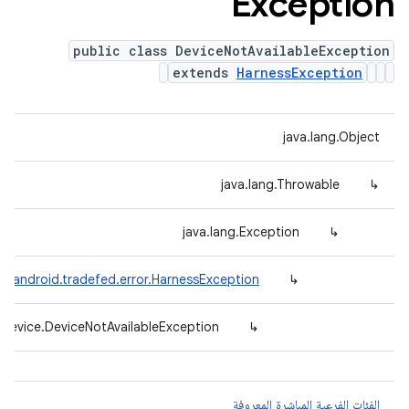
Exception
public class DeviceNotAvailableException
extends
HarnessException
java.lang.Object
java.lang.Throwable
↳
java.lang.Exception
↳
m.android.tradefed.error.HarnessException
↳
.device.DeviceNotAvailableException
↳
الفئات الفرعية المباشرة المعروفة